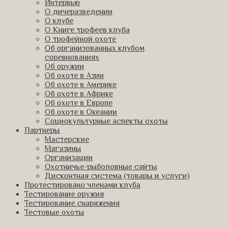
Интервью
О дичеразведении
О клубе
О Книге трофеев клуба
О трофейной охоте
Об организованных клубом
соревнованиях
Об оружии
Об охоте в Азии
Об охоте в Америке
Об охоте в Африке
Об охоте в Европе
Об охоте в Океании
Социокультурные аспекты охоты
Партнеры
Мастерские
Магазины
Организации
Охотничье-рыболовные сайты
Дисконтная система (товары и услуги)
Протестировано членами клуба
Тестирование оружия
Тестирование снаряжения
Тестовые охоты