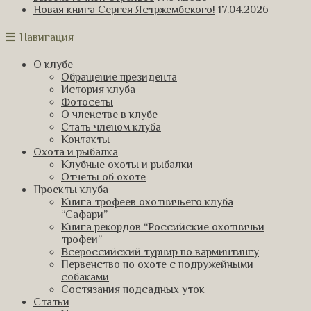
Новая книга Сергея Ястржембского!
17.04.2026
Навигация
О клубе
Обращение президента
История клуба
Фотосеты
О членстве в клубе
Стать членом клуба
Контакты
Охота и рыбалка
Клубные охоты и рыбалки
Отчеты об охоте
Проекты клуба
Книга трофеев охотничьего клуба
“Сафари”
Книга рекордов “Российские охотничьи
трофеи”
Всероссийский турнир по варминтингу
Первенство по охоте с подружейными
собаками
Состязания подсадных уток
Статьи