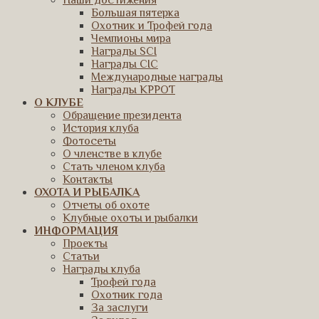
Наши достижения
Большая пятерка
Охотник и Трофей года
Чемпионы мира
Награды SCI
Награды CIC
Международные награды
Награды КРРОТ
О КЛУБЕ
Обращение президента
История клуба
Фотосеты
О членстве в клубе
Стать членом клуба
Контакты
ОХОТА И РЫБАЛКА
Отчеты об охоте
Клубные охоты и рыбалки
ИНФОРМАЦИЯ
Проекты
Статьи
Награды клуба
Трофей года
Охотник года
За заслуги