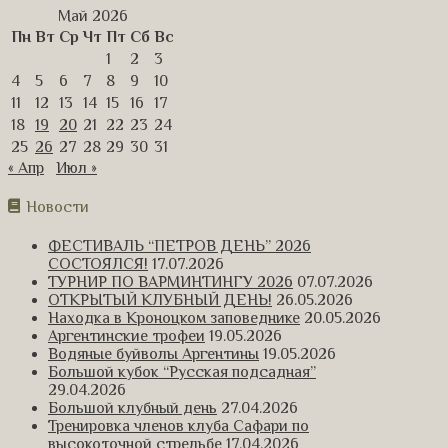
Май 2026
Пн
Вт
Ср
Чт
Пт
Сб
Вс
1
2
3
4
5
6
7
8
9
10
11
12
13
14
15
16
17
18
19
20
21
22
23
24
25
26
27
28
29
30
31
« Апр
Июл »
Новости
ФЕСТИВАЛЬ “ПЕТРОВ ДЕНЬ” 2026
СОСТОЯЛСЯ!
17.07.2026
ТУРНИР ПО ВАРМИНТИНГУ 2026
07.07.2026
ОТКРЫТЫЙ КЛУБНЫЙ ДЕНЬ!
26.05.2026
Находка в Кроноцком заповеднике
20.05.2026
Аргентинские трофеи
19.05.2026
Водяные буйволы Аргентины
19.05.2026
Большой кубок “Русская подсадная”
29.04.2026
Большой клубный день
27.04.2026
Тренировка членов клуба Сафари по
высокоточной стрельбе
17.04.2026