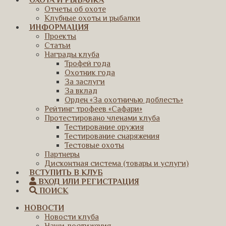
ОХОТА И РЫБАЛКА
Отчеты об охоте
Клубные охоты и рыбалки
ИНФОРМАЦИЯ
Проекты
Статьи
Награды клуба
Трофей года
Охотник года
За заслуги
За вклад
Орден «За охотничью доблесть»
Рейтинг трофеев «Сафари»
Протестировано членами клуба
Тестирование оружия
Тестирование снаряжения
Тестовые охоты
Партнеры
Дисконтная система (товары и услуги)
ВСТУПИТЬ В КЛУБ
ВХОД ИЛИ РЕГИСТРАЦИЯ
ПОИСК
НОВОСТИ
Новости клуба