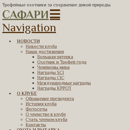
Трофейные охотники за сохранение дикой природы
САФАРИ
Navigation
НОВОСТИ
Новости клуба
Наши достижения
Большая пятерка
Охотник и Трофей года
Чемпионы мира
Награды SCI
Награды CIC
Международные награды
Награды КРРОТ
О КЛУБЕ
Обращение президента
История клуба
Фотосеты
О членстве в клубе
Стать членом клуба
Контакты