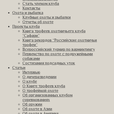
Стать членом клуба
Контакты
Охота и рыбалка
Клубные охоты и рыбалки
Отчеты об охоте
Проекты клуба
Книга трофеев охотничьего клуба
“Сафари”
Книга рекордов “Российские охотничьи
трофеи”
Всероссийский турнир по варминтингу
Первенство по охоте с подружейными
собаками
Состязания подсадных уток
Статьи
Интервью
О дичеразведении
О клубе
О Книге трофеев клуба
О трофейной охоте
Об организованных клубом
соревнованиях
Об оружии
Об охоте в Азии
Об охоте в Америке