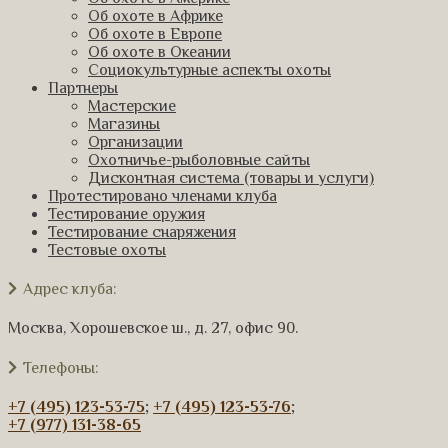
Об охоте в Африке
Об охоте в Европе
Об охоте в Океании
Социокультурные аспекты охоты
Партнеры
Мастерские
Магазины
Организации
Охотничье-рыболовные сайты
Дисконтная система (товары и услуги)
Протестировано членами клуба
Тестирование оружия
Тестирование снаряжения
Тестовые охоты
Адрес клуба:
Москва, Хорошевское ш., д. 27, офис 90.
Телефоны:
+7 (495) 123-53-75
;
+7 (495) 123-53-76
;
+7 (977) 131-38-65