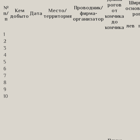
Шир
рогов
№
Проводник/
основ
Кем
Место/
от
п/
Дата
фирма-
ро
добыто
территория
кончика
п
организатор
до
лев
кончика
1
2
3
4
5
6
7
8
9
10