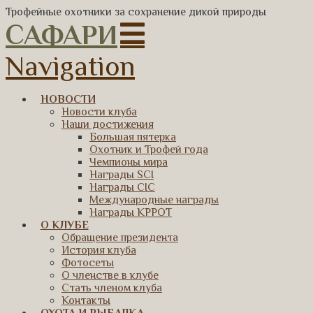
Трофейные охотники за сохранение дикой природы
САФАРИ
Navigation
НОВОСТИ
Новости клуба
Наши достижения
Большая пятерка
Охотник и Трофей года
Чемпионы мира
Награды SCI
Награды CIC
Международные награды
Награды КРРОТ
О КЛУБЕ
Обращение президента
История клуба
Фотосеты
О членстве в клубе
Стать членом клуба
Контакты