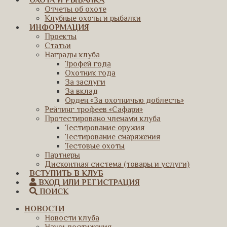
ОХОТА И РЫБАЛКА
Отчеты об охоте
Клубные охоты и рыбалки
ИНФОРМАЦИЯ
Проекты
Статьи
Награды клуба
Трофей года
Охотник года
За заслуги
За вклад
Орден «За охотничью доблесть»
Рейтинг трофеев «Сафари»
Протестировано членами клуба
Тестирование оружия
Тестирование снаряжения
Тестовые охоты
Партнеры
Дисконтная система (товары и услуги)
ВСТУПИТЬ В КЛУБ
ВХОД ИЛИ РЕГИСТРАЦИЯ
ПОИСК
НОВОСТИ
Новости клуба