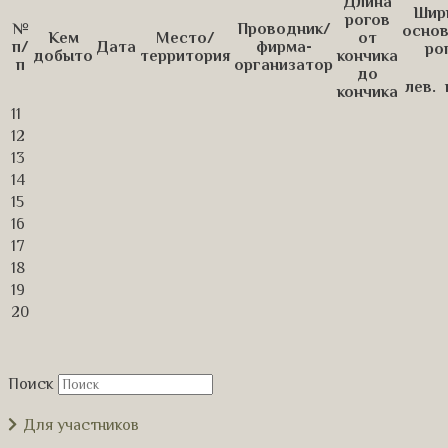
Длина
Шир
рогов
№
Проводник/
основ
Кем
Место/
от
п/
Дата
фирма-
ро
добыто
территория
кончика
п
организатор
до
лев.
кончика
11
12
13
14
15
16
17
18
19
20
Поиск
Для участников