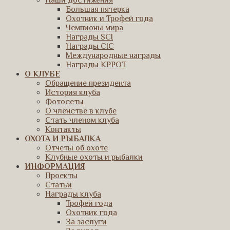
Наши достижения
Большая пятерка
Охотник и Трофей года
Чемпионы мира
Награды SCI
Награды CIC
Международные награды
Награды КРРОТ
О КЛУБЕ
Обращение президента
История клуба
Фотосеты
О членстве в клубе
Стать членом клуба
Контакты
ОХОТА И РЫБАЛКА
Отчеты об охоте
Клубные охоты и рыбалки
ИНФОРМАЦИЯ
Проекты
Статьи
Награды клуба
Трофей года
Охотник года
За заслуги