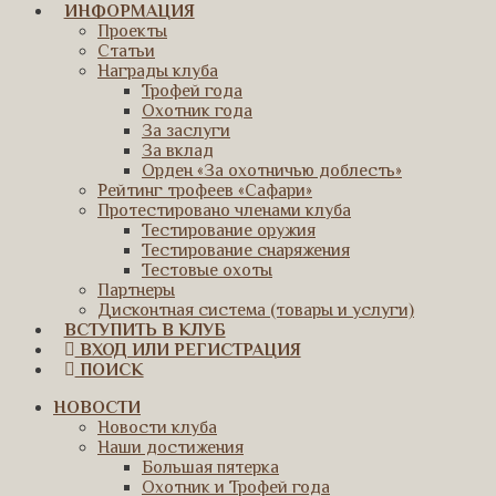
ИНФОРМАЦИЯ
Проекты
Статьи
Награды клуба
Трофей года
Охотник года
За заслуги
За вклад
Орден «За охотничью доблесть»
Рейтинг трофеев «Сафари»
Протестировано членами клуба
Тестирование оружия
Тестирование снаряжения
Тестовые охоты
Партнеры
Дисконтная система (товары и услуги)
ВСТУПИТЬ В КЛУБ
ВХОД ИЛИ РЕГИСТРАЦИЯ
ПОИСК
НОВОСТИ
Новости клуба
Наши достижения
Большая пятерка
Охотник и Трофей года