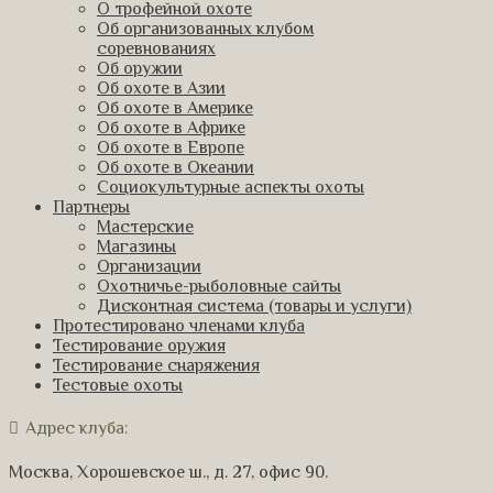
О трофейной охоте
Об организованных клубом
соревнованиях
Об оружии
Об охоте в Азии
Об охоте в Америке
Об охоте в Африке
Об охоте в Европе
Об охоте в Океании
Социокультурные аспекты охоты
Партнеры
Мастерские
Магазины
Организации
Охотничье-рыболовные сайты
Дисконтная система (товары и услуги)
Протестировано членами клуба
Тестирование оружия
Тестирование снаряжения
Тестовые охоты
Адрес клуба:
Москва, Хорошевское ш., д. 27, офис 90.