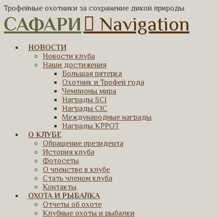
Трофейные охотники за сохранение дикой природы
САФАРИ
Navigation
НОВОСТИ
Новости клуба
Наши достижения
Большая пятерка
Охотник и Трофей года
Чемпионы мира
Награды SCI
Награды CIC
Международные награды
Награды КРРОТ
О КЛУБЕ
Обращение президента
История клуба
Фотосеты
О членстве в клубе
Стать членом клуба
Контакты
ОХОТА И РЫБАЛКА
Отчеты об охоте
Клубные охоты и рыбалки