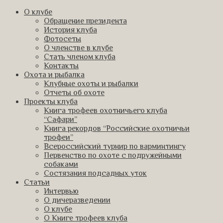
О клубе
Обращение президента
История клуба
Фотосеты
О членстве в клубе
Стать членом клуба
Контакты
Охота и рыбалка
Клубные охоты и рыбалки
Отчеты об охоте
Проекты клуба
Книга трофеев охотничьего клуба
“Сафари”
Книга рекордов “Российские охотничьи
трофеи”
Всероссийский турнир по варминтингу
Первенство по охоте с подружейными
собаками
Состязания подсадных уток
Статьи
Интервью
О дичеразведении
О клубе
О Книге трофеев клуба