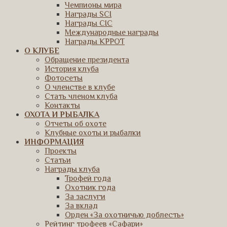
Чемпионы мира
Награды SCI
Награды CIC
Международные награды
Награды КРРОТ
О КЛУБЕ
Обращение президента
История клуба
Фотосеты
О членстве в клубе
Стать членом клуба
Контакты
ОХОТА И РЫБАЛКА
Отчеты об охоте
Клубные охоты и рыбалки
ИНФОРМАЦИЯ
Проекты
Статьи
Награды клуба
Трофей года
Охотник года
За заслуги
За вклад
Орден «За охотничью доблесть»
Рейтинг трофеев «Сафари»