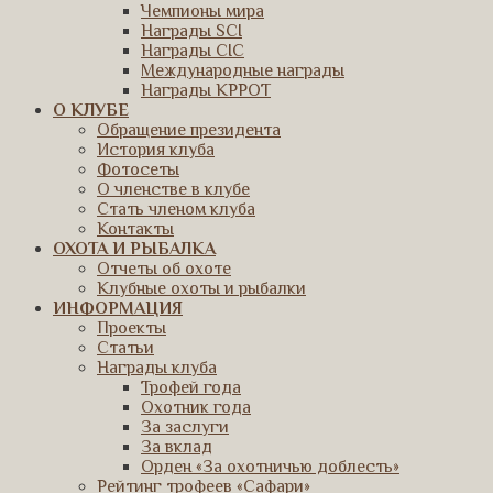
Чемпионы мира
Награды SCI
Награды CIC
Международные награды
Награды КРРОТ
О КЛУБЕ
Обращение президента
История клуба
Фотосеты
О членстве в клубе
Стать членом клуба
Контакты
ОХОТА И РЫБАЛКА
Отчеты об охоте
Клубные охоты и рыбалки
ИНФОРМАЦИЯ
Проекты
Статьи
Награды клуба
Трофей года
Охотник года
За заслуги
За вклад
Орден «За охотничью доблесть»
Рейтинг трофеев «Сафари»