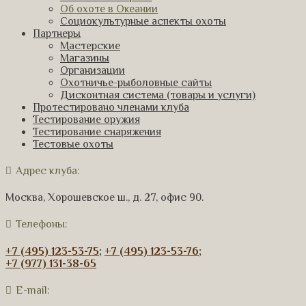
Об охоте в Океании
Социокультурные аспекты охоты
Партнеры
Мастерские
Магазины
Организации
Охотничье-рыболовные сайты
Дисконтная система (товары и услуги)
Протестировано членами клуба
Тестирование оружия
Тестирование снаряжения
Тестовые охоты
Адрес клуба:
Москва, Хорошевское ш., д. 27, офис 90.
Телефоны:
+7 (495) 123-53-75
;
+7 (495) 123-53-76
;
+7 (977) 131-38-65
E-mail: