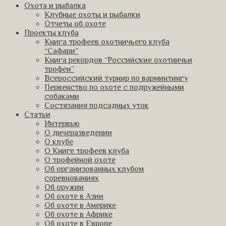
Охота и рыбалка
Клубные охоты и рыбалки
Отчеты об охоте
Проекты клуба
Книга трофеев охотничьего клуба
“Сафари”
Книга рекордов “Российские охотничьи
трофеи”
Всероссийский турнир по варминтингу
Первенство по охоте с подружейными
собаками
Состязания подсадных уток
Статьи
Интервью
О дичеразведении
О клубе
О Книге трофеев клуба
О трофейной охоте
Об организованных клубом
соревнованиях
Об оружии
Об охоте в Азии
Об охоте в Америке
Об охоте в Африке
Об охоте в Европе