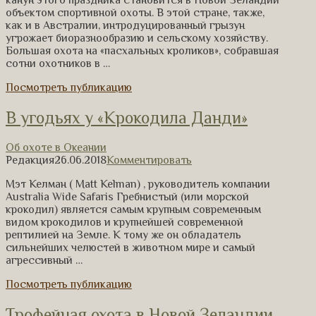
канун этого праздника становится в Новой Зеландии
объектом спортивной охоты. В этой стране, также,
как и в Австралии, интродуцированный грызун
угрожает биоразнообразию и сельскому хозяйству.
Большая охота на «пасхальных кроликов», собравшая
сотни охотников в …
Посмотреть публикацию
В угодьях у «Крокодила Данди»
Об охоте в Океании
Редакция
26.06.2018
Комментировать
Мэт Келман ( Matt Kelman) , руководитель компании
Australia Wide Safaris Гребнистый (или морской
крокодил) является самым крупным современным
видом крокодилов и крупнейшей современной
рептилией на Земле. К тому же он обладатель
сильнейших челюстей в животном мире и самый
агрессивный …
Посмотреть публикацию
Трофейная охота в Новой Зеландии