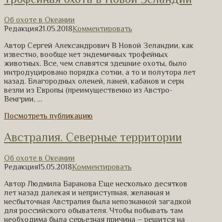
Об охоте в Океании
Редакция
21.05.2018
Комментировать
Автор Сергей Александрович В Новой Зеландии, как
известно, вообще нет эндемичных трофейных
животных. Все, чем славятся здешние охоты, было
интродуцировано порядка сотни, а то и полутора лет
назад. Благородных оленей, ланей, кабанов и серн
везли из Европы (преимущественно из Австро-
Венгрии, …
Посмотреть публикацию
Австралия. Северные территории
Об охоте в Океании
Редакция
15.05.2018
Комментировать
Автор Людмила Баранова Еще несколько десятков
лет назад далекая и неприступная, желанная и
несбыточная Австралия была непознанной загадкой
для российского обывателя. Чтобы побывать там
необходима была серьезная причина – решится на