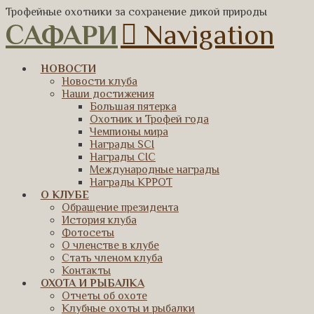
Трофейные охотники за сохранение дикой природы
САФАРИ
Navigation
НОВОСТИ
Новости клуба
Наши достижения
Большая пятерка
Охотник и Трофей года
Чемпионы мира
Награды SCI
Награды CIC
Международные награды
Награды КРРОТ
О КЛУБЕ
Обращение президента
История клуба
Фотосеты
О членстве в клубе
Стать членом клуба
Контакты
ОХОТА И РЫБАЛКА
Отчеты об охоте
Клубные охоты и рыбалки