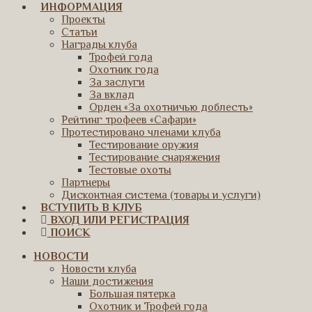
ИНФОРМАЦИЯ
Проекты
Статьи
Награды клуба
Трофей года
Охотник года
За заслуги
За вклад
Орден «За охотничью доблесть»
Рейтинг трофеев «Сафари»
Протестировано членами клуба
Тестирование оружия
Тестирование снаряжения
Тестовые охоты
Партнеры
Дисконтная система (товары и услуги)
ВСТУПИТЬ В КЛУБ
ВХОД ИЛИ РЕГИСТРАЦИЯ
ПОИСК
НОВОСТИ
Новости клуба
Наши достижения
Большая пятерка
Охотник и Трофей года