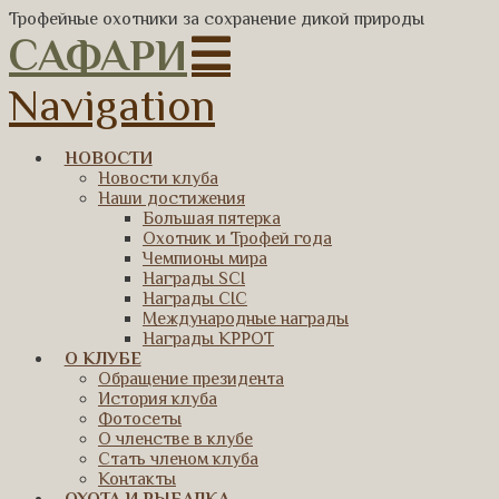
Трофейные охотники за сохранение дикой природы
САФАРИ
Navigation
НОВОСТИ
Новости клуба
Наши достижения
Большая пятерка
Охотник и Трофей года
Чемпионы мира
Награды SCI
Награды CIC
Международные награды
Награды КРРОТ
О КЛУБЕ
Обращение президента
История клуба
Фотосеты
О членстве в клубе
Стать членом клуба
Контакты