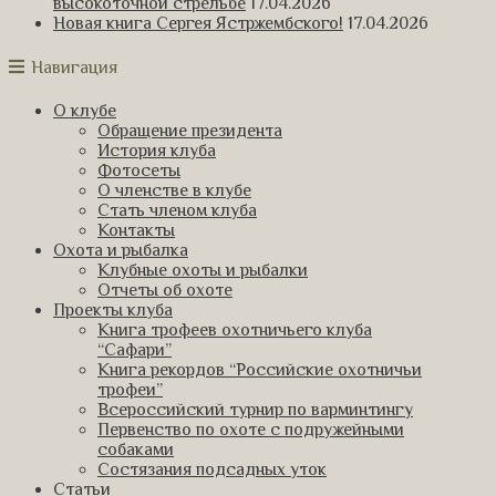
высокоточной стрельбе
17.04.2026
Новая книга Сергея Ястржембского!
17.04.2026
Навигация
О клубе
Обращение президента
История клуба
Фотосеты
О членстве в клубе
Стать членом клуба
Контакты
Охота и рыбалка
Клубные охоты и рыбалки
Отчеты об охоте
Проекты клуба
Книга трофеев охотничьего клуба
“Сафари”
Книга рекордов “Российские охотничьи
трофеи”
Всероссийский турнир по варминтингу
Первенство по охоте с подружейными
собаками
Состязания подсадных уток
Статьи