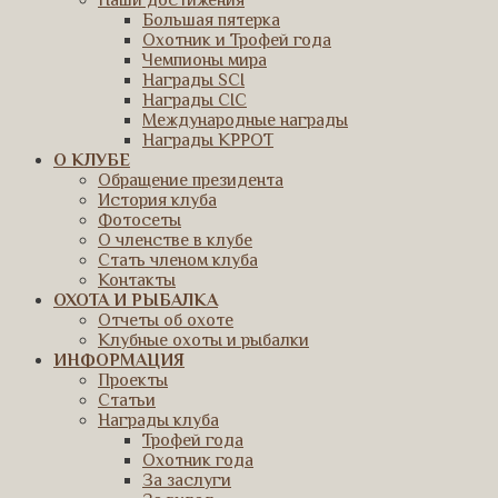
Наши достижения
Большая пятерка
Охотник и Трофей года
Чемпионы мира
Награды SCI
Награды CIC
Международные награды
Награды КРРОТ
О КЛУБЕ
Обращение президента
История клуба
Фотосеты
О членстве в клубе
Стать членом клуба
Контакты
ОХОТА И РЫБАЛКА
Отчеты об охоте
Клубные охоты и рыбалки
ИНФОРМАЦИЯ
Проекты
Статьи
Награды клуба
Трофей года
Охотник года
За заслуги