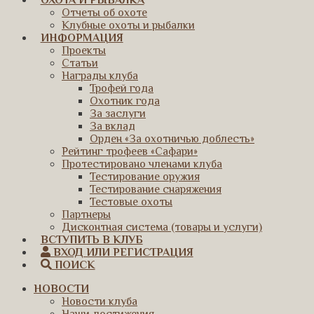
ОХОТА И РЫБАЛКА
Отчеты об охоте
Клубные охоты и рыбалки
ИНФОРМАЦИЯ
Проекты
Статьи
Награды клуба
Трофей года
Охотник года
За заслуги
За вклад
Орден «За охотничью доблесть»
Рейтинг трофеев «Сафари»
Протестировано членами клуба
Тестирование оружия
Тестирование снаряжения
Тестовые охоты
Партнеры
Дисконтная система (товары и услуги)
ВСТУПИТЬ В КЛУБ
ВХОД ИЛИ РЕГИСТРАЦИЯ
ПОИСК
НОВОСТИ
Новости клуба