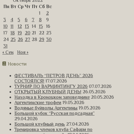
Октябрь 2022
Пн
Вт
Ср
Чт
Пт
Сб
Вс
1
2
3
4
5
6
7
8
9
10
11
12
13
14
15
16
17
18
19
20
21
22
23
24
25
26
27
28
29
30
31
« Сен
Ноя »
Новости
ФЕСТИВАЛЬ “ПЕТРОВ ДЕНЬ” 2026
СОСТОЯЛСЯ!
17.07.2026
ТУРНИР ПО ВАРМИНТИНГУ 2026
07.07.2026
ОТКРЫТЫЙ КЛУБНЫЙ ДЕНЬ!
26.05.2026
Находка в Кроноцком заповеднике
20.05.2026
Аргентинские трофеи
19.05.2026
Водяные буйволы Аргентины
19.05.2026
Большой кубок “Русская подсадная”
29.04.2026
Большой клубный день
27.04.2026
Тренировка членов клуба Сафари по