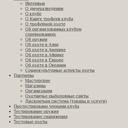
Интервью
О дичеразведении
О клубе
О Книге трофеев клуба
О трофейной охоте
Об организованных клубом
соревнованиях
Об оружии
Об охоте в Азии
Об охоте в Америке
Об охоте в Африке
Об охоте в Европе
Об охоте в Океании
Социокультурные аспекты охоты
Партнеры
Мастерские
Магазины
Организации
Охотничье-рыболовные сайты
Дисконтная система (товары и услуги)
Протестировано членами клуба
Тестирование оружия
Тестирование снаряжения
Тестовые охоты