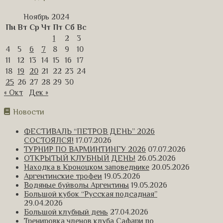
Ноябрь 2024
Пн
Вт
Ср
Чт
Пт
Сб
Вс
1
2
3
4
5
6
7
8
9
10
11
12
13
14
15
16
17
18
19
20
21
22
23
24
25
26
27
28
29
30
« Окт
Дек »
Новости
ФЕСТИВАЛЬ “ПЕТРОВ ДЕНЬ” 2026
СОСТОЯЛСЯ!
17.07.2026
ТУРНИР ПО ВАРМИНТИНГУ 2026
07.07.2026
ОТКРЫТЫЙ КЛУБНЫЙ ДЕНЬ!
26.05.2026
Находка в Кроноцком заповеднике
20.05.2026
Аргентинские трофеи
19.05.2026
Водяные буйволы Аргентины
19.05.2026
Большой кубок “Русская подсадная”
29.04.2026
Большой клубный день
27.04.2026
Тренировка членов клуба Сафари по