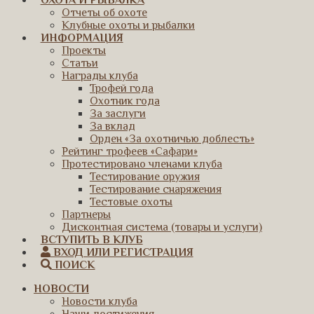
ОХОТА И РЫБАЛКА
Отчеты об охоте
Клубные охоты и рыбалки
ИНФОРМАЦИЯ
Проекты
Статьи
Награды клуба
Трофей года
Охотник года
За заслуги
За вклад
Орден «За охотничью доблесть»
Рейтинг трофеев «Сафари»
Протестировано членами клуба
Тестирование оружия
Тестирование снаряжения
Тестовые охоты
Партнеры
Дисконтная система (товары и услуги)
ВСТУПИТЬ В КЛУБ
ВХОД ИЛИ РЕГИСТРАЦИЯ
ПОИСК
НОВОСТИ
Новости клуба