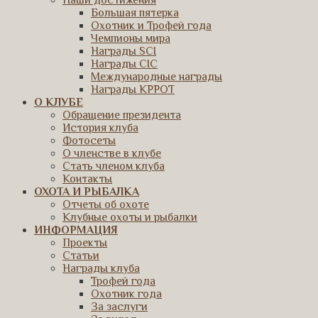
Наши достижения
Большая пятерка
Охотник и Трофей года
Чемпионы мира
Награды SCI
Награды CIC
Международные награды
Награды КРРОТ
О КЛУБЕ
Обращение президента
История клуба
Фотосеты
О членстве в клубе
Стать членом клуба
Контакты
ОХОТА И РЫБАЛКА
Отчеты об охоте
Клубные охоты и рыбалки
ИНФОРМАЦИЯ
Проекты
Статьи
Награды клуба
Трофей года
Охотник года
За заслуги