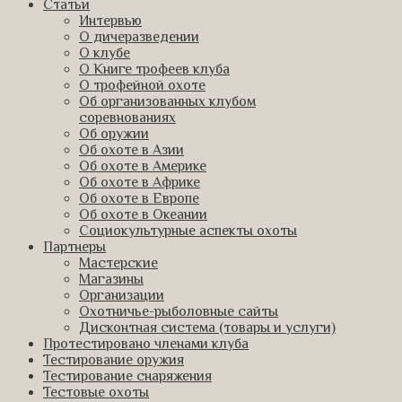
Статьи
Интервью
О дичеразведении
О клубе
О Книге трофеев клуба
О трофейной охоте
Об организованных клубом
соревнованиях
Об оружии
Об охоте в Азии
Об охоте в Америке
Об охоте в Африке
Об охоте в Европе
Об охоте в Океании
Социокультурные аспекты охоты
Партнеры
Мастерские
Магазины
Организации
Охотничье-рыболовные сайты
Дисконтная система (товары и услуги)
Протестировано членами клуба
Тестирование оружия
Тестирование снаряжения
Тестовые охоты