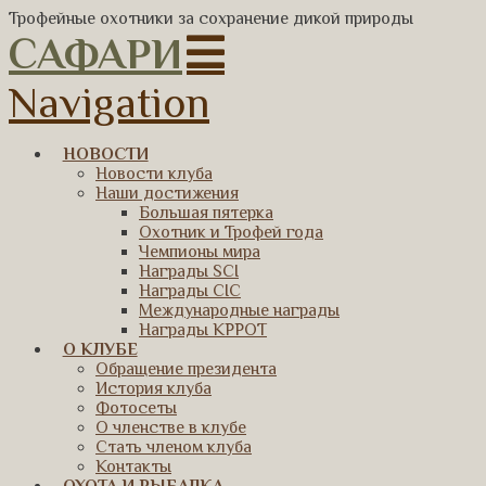
Трофейные охотники за сохранение дикой природы
САФАРИ
Navigation
НОВОСТИ
Новости клуба
Наши достижения
Большая пятерка
Охотник и Трофей года
Чемпионы мира
Награды SCI
Награды CIC
Международные награды
Награды КРРОТ
О КЛУБЕ
Обращение президента
История клуба
Фотосеты
О членстве в клубе
Стать членом клуба
Контакты