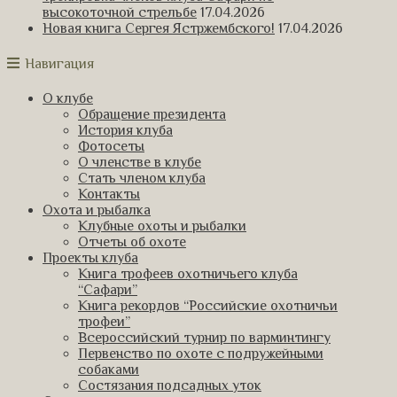
высокоточной стрельбе
17.04.2026
Новая книга Сергея Ястржембского!
17.04.2026
Навигация
О клубе
Обращение президента
История клуба
Фотосеты
О членстве в клубе
Стать членом клуба
Контакты
Охота и рыбалка
Клубные охоты и рыбалки
Отчеты об охоте
Проекты клуба
Книга трофеев охотничьего клуба
“Сафари”
Книга рекордов “Российские охотничьи
трофеи”
Всероссийский турнир по варминтингу
Первенство по охоте с подружейными
собаками
Состязания подсадных уток