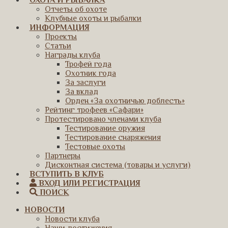
ОХОТА И РЫБАЛКА
Отчеты об охоте
Клубные охоты и рыбалки
ИНФОРМАЦИЯ
Проекты
Статьи
Награды клуба
Трофей года
Охотник года
За заслуги
За вклад
Орден «За охотничью доблесть»
Рейтинг трофеев «Сафари»
Протестировано членами клуба
Тестирование оружия
Тестирование снаряжения
Тестовые охоты
Партнеры
Дисконтная система (товары и услуги)
ВСТУПИТЬ В КЛУБ
ВХОД ИЛИ РЕГИСТРАЦИЯ
ПОИСК
НОВОСТИ
Новости клуба