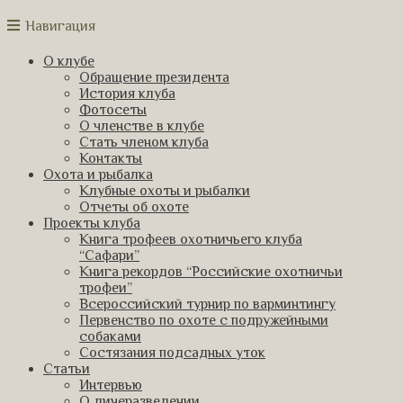
Навигация
О клубе
Обращение президента
История клуба
Фотосеты
О членстве в клубе
Стать членом клуба
Контакты
Охота и рыбалка
Клубные охоты и рыбалки
Отчеты об охоте
Проекты клуба
Книга трофеев охотничьего клуба
“Сафари”
Книга рекордов “Российские охотничьи
трофеи”
Всероссийский турнир по варминтингу
Первенство по охоте с подружейными
собаками
Состязания подсадных уток
Статьи
Интервью
О дичеразведении