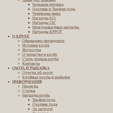
Наши достижения
Большая пятерка
Охотник и Трофей года
Чемпионы мира
Награды SCI
Награды CIC
Международные награды
Награды КРРОТ
О КЛУБЕ
Обращение президента
История клуба
Фотосеты
О членстве в клубе
Стать членом клуба
Контакты
ОХОТА И РЫБАЛКА
Отчеты об охоте
Клубные охоты и рыбалки
ИНФОРМАЦИЯ
Проекты
Статьи
Награды клуба
Трофей года
Охотник года
За заслуги