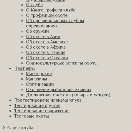
О клубе
О Книге трофеев клуба
О трофейной охоте
Об организованных клубом
соревнованиях
Об оружии
Об охоте в Азии
Об охоте в Америке
Об охоте в Африке
Об охоте в Европе
Об охоте в Океании
Социокультурные аспекты охоты
Партнеры
Мастерские
Магазины
Организации
Охотничье-рыболовные сайты
Дисконтная система (товары и услуги)
Протестировано членами клуба
Тестирование оружия
Тестирование снаряжения
Тестовые охоты
Адрес клуба: