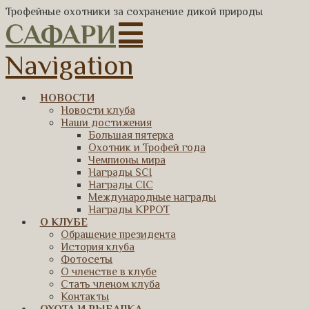
Трофейные охотники за сохранение дикой природы
САФАРИ
Navigation
НОВОСТИ
Новости клуба
Наши достижения
Большая пятерка
Охотник и Трофей года
Чемпионы мира
Награды SCI
Награды CIC
Международные награды
Награды КРРОТ
О КЛУБЕ
Обращение президента
История клуба
Фотосеты
О членстве в клубе
Стать членом клуба
Контакты