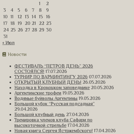
1
2
3
4
5
6
7
8
9
10
11
12
13
14
15
16
17
18
19
20
21
22
23
24
25
26
27
28
29
30
31
« Июл
Новости
ФЕСТИВАЛЬ “ПЕТРОВ ДЕНЬ” 2026
СОСТОЯЛСЯ!
17.07.2026
ТУРНИР ПО ВАРМИНТИНГУ 2026
07.07.2026
ОТКРЫТЫЙ КЛУБНЫЙ ДЕНЬ!
26.05.2026
Находка в Кроноцком заповеднике
20.05.2026
Аргентинские трофеи
19.05.2026
Водяные буйволы Аргентины
19.05.2026
Большой кубок “Русская подсадная”
29.04.2026
Большой клубный день
27.04.2026
Тренировка членов клуба Сафари по
высокоточной стрельбе
17.04.2026
Новая книга Сергея Ястржембского!
17.04.2026