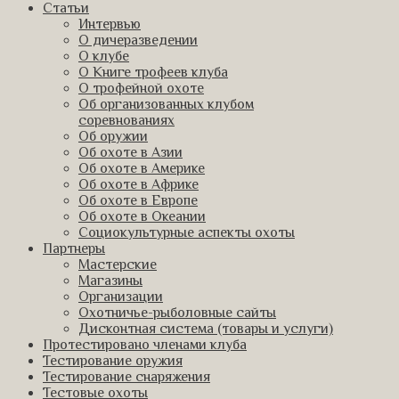
Статьи
Интервью
О дичеразведении
О клубе
О Книге трофеев клуба
О трофейной охоте
Об организованных клубом
соревнованиях
Об оружии
Об охоте в Азии
Об охоте в Америке
Об охоте в Африке
Об охоте в Европе
Об охоте в Океании
Социокультурные аспекты охоты
Партнеры
Мастерские
Магазины
Организации
Охотничье-рыболовные сайты
Дисконтная система (товары и услуги)
Протестировано членами клуба
Тестирование оружия
Тестирование снаряжения
Тестовые охоты