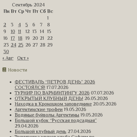
Сентябрь 2024
Пн
Вт
Ср
Чт
Пт
Сб
Вс
1
2
3
4
5
6
7
8
9
10
11
12
13
14
15
16
17
18
19
20
21
22
23
24
25
26
27
28
29
30
« Авг
Окт »
Новости
ФЕСТИВАЛЬ “ПЕТРОВ ДЕНЬ” 2026
СОСТОЯЛСЯ!
17.07.2026
ТУРНИР ПО ВАРМИНТИНГУ 2026
07.07.2026
ОТКРЫТЫЙ КЛУБНЫЙ ДЕНЬ!
26.05.2026
Находка в Кроноцком заповеднике
20.05.2026
Аргентинские трофеи
19.05.2026
Водяные буйволы Аргентины
19.05.2026
Большой кубок “Русская подсадная”
29.04.2026
Большой клубный день
27.04.2026