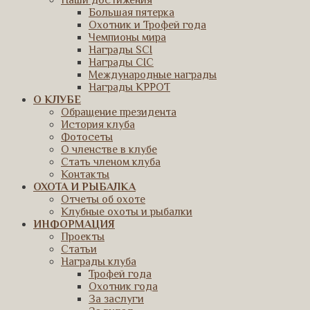
Наши достижения
Большая пятерка
Охотник и Трофей года
Чемпионы мира
Награды SCI
Награды CIC
Международные награды
Награды КРРОТ
О КЛУБЕ
Обращение президента
История клуба
Фотосеты
О членстве в клубе
Стать членом клуба
Контакты
ОХОТА И РЫБАЛКА
Отчеты об охоте
Клубные охоты и рыбалки
ИНФОРМАЦИЯ
Проекты
Статьи
Награды клуба
Трофей года
Охотник года
За заслуги