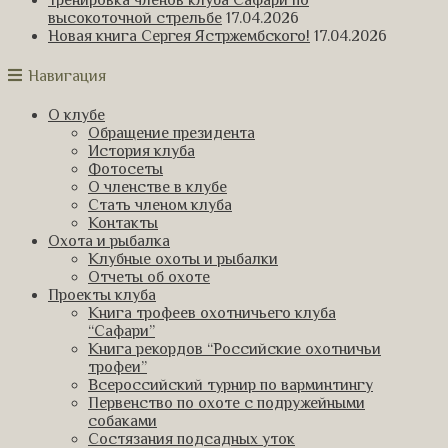
Тренировка членов клуба Сафари по
высокоточной стрельбе
17.04.2026
Новая книга Сергея Ястржембского!
17.04.2026
Навигация
О клубе
Обращение президента
История клуба
Фотосеты
О членстве в клубе
Стать членом клуба
Контакты
Охота и рыбалка
Клубные охоты и рыбалки
Отчеты об охоте
Проекты клуба
Книга трофеев охотничьего клуба
“Сафари”
Книга рекордов “Российские охотничьи
трофеи”
Всероссийский турнир по варминтингу
Первенство по охоте с подружейными
собаками
Состязания подсадных уток