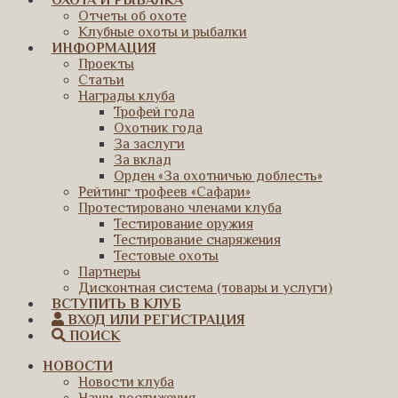
ОХОТА И РЫБАЛКА
Отчеты об охоте
Клубные охоты и рыбалки
ИНФОРМАЦИЯ
Проекты
Статьи
Награды клуба
Трофей года
Охотник года
За заслуги
За вклад
Орден «За охотничью доблесть»
Рейтинг трофеев «Сафари»
Протестировано членами клуба
Тестирование оружия
Тестирование снаряжения
Тестовые охоты
Партнеры
Дисконтная система (товары и услуги)
ВСТУПИТЬ В КЛУБ
ВХОД ИЛИ РЕГИСТРАЦИЯ
ПОИСК
НОВОСТИ
Новости клуба