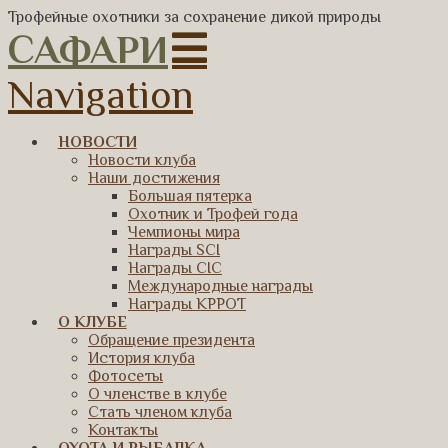
Трофейные охотники за сохранение дикой природы
САФАРИ
Navigation
НОВОСТИ
Новости клуба
Наши достижения
Большая пятерка
Охотник и Трофей года
Чемпионы мира
Награды SCI
Награды CIC
Международные награды
Награды КРРОТ
О КЛУБЕ
Обращение президента
История клуба
Фотосеты
О членстве в клубе
Стать членом клуба
Контакты