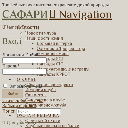
Трофейные охотники за сохранение дикой природы
САФАРИ
Navigation
Home
Вход
НОВОСТИ
Новости клуба
Наши достижения
Вход
Большая пятерка
Охотник и Трофей года
Чемпионы мира
Логин или E-mail
*
Награды SCI
Награды CIC
Пароль
*
Международные награды
Награды КРРОТ
О КЛУБЕ
Обращение президента
Запомнить меня
История клуба
Фотосеты
О членстве в клубе
Стать членом клуба
Стать членом клуба
Забыли пароль?
Контакты
Поиск
ОХОТА И РЫБАЛКА
Отчеты об охоте
Для участников
Клубные охоты и рыбалки