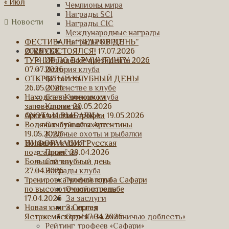
« Июл
Чемпионы мира
Награды SCI
Новости
Награды CIC
Международные награды
Награды КРРОТ
ФЕСТИВАЛЬ “ПЕТРОВ ДЕНЬ”
О КЛУБЕ
2026 СОСТОЯЛСЯ!
17.07.2026
Обращение президента
ТУРНИР ПО ВАРМИНТИНГУ 2026
История клуба
07.07.2026
Фотосеты
ОТКРЫТЫЙ КЛУБНЫЙ ДЕНЬ!
О членстве в клубе
26.05.2026
Стать членом клуба
Находка в Кроноцком
Контакты
заповеднике
20.05.2026
ОХОТА И РЫБАЛКА
Аргентинские трофеи
19.05.2026
Отчеты об охоте
Водяные буйволы Аргентины
Клубные охоты и рыбалки
19.05.2026
ИНФОРМАЦИЯ
Большой кубок “Русская
Проекты
подсадная”
29.04.2026
Статьи
Большой клубный день
Награды клуба
27.04.2026
Трофей года
Тренировка членов клуба Сафари
Охотник года
по высокоточной стрельбе
За заслуги
17.04.2026
За вклад
Новая книга Сергея
Орден «За охотничью доблесть»
Ястржембского!
17.04.2026
Рейтинг трофеев «Сафари»