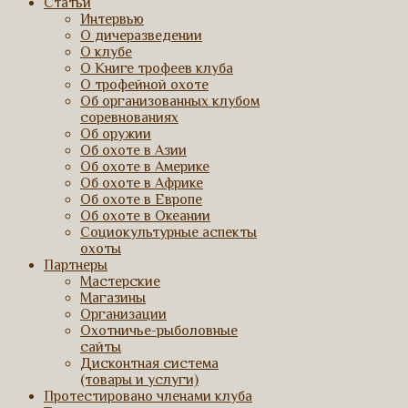
Статьи
Интервью
О дичеразведении
О клубе
О Книге трофеев клуба
О трофейной охоте
Об организованных клубом
соревнованиях
Об оружии
Об охоте в Азии
Об охоте в Америке
Об охоте в Африке
Об охоте в Европе
Об охоте в Океании
Социокультурные аспекты
охоты
Партнеры
Мастерские
Магазины
Организации
Охотничье-рыболовные
сайты
Дисконтная система
(товары и услуги)
Протестировано членами клуба