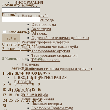
ИНФОРМАЦИЯ
Логин или E-mail
*
Проекты
Статьи
Пароль
*
Награды клуба
Трофей года
Охотник года
За заслуги
Запомнить меня
За вклад
Орден «За охотничью доблесть»
Рейтинг трофеев «Сафари»
Стать членом клуба
Протестировано членами клуба
Забыли пароль?
Тестирование оружия
Тестирование снаряжения
Календарь новостей
Тестовые охоты
Партнеры
Август 2026
Дисконтная система (товары и услуги)
ВСТУПИТЬ В КЛУБ
Пн
Вт
Ср
Чт
Пт
Сб
Вс
ВХОД ИЛИ РЕГИСТРАЦИЯ
1
2
ПОИСК
3
4
5
6
7
8
9
10
11
12
13
14
15
16
НОВОСТИ
Новости клуба
17
18
19
20
21
22
23
Наши достижения
24
25
26
27
28
29
30
Большая пятерка
31
Охотник и Трофей года