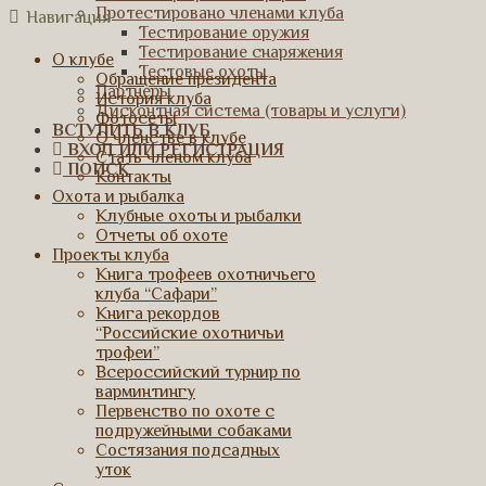
Протестировано членами клуба
Навигация
Тестирование оружия
Тестирование снаряжения
О клубе
Тестовые охоты
Обращение президента
Партнеры
История клуба
Дисконтная система (товары и услуги)
Фотосеты
ВСТУПИТЬ В КЛУБ
О членстве в клубе
ВХОД ИЛИ РЕГИСТРАЦИЯ
Стать членом клуба
ПОИСК
Контакты
Охота и рыбалка
Клубные охоты и рыбалки
Отчеты об охоте
Проекты клуба
Книга трофеев охотничьего
клуба “Сафари”
Книга рекордов
“Российские охотничьи
трофеи”
Всероссийский турнир по
варминтингу
Первенство по охоте с
подружейными собаками
Состязания подсадных
уток