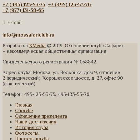
+7 (495) 123-53-75
;
+7 (495) 123-53-76
;
+7 (977) 131-38-65
E-mail:
info@mossafariclub.ru
Разработка
XMedia
© 2019. Охотничий клуб «Сафари»
– некоммерческая общественная организация
Свидетельство о регистрации № 058842
Адрес клуба: Москва, ул. Волхонка, дом 9, строение
2 (юридический), Хорошевское шоссе, д. 27, офис 90
(фактический)
Телефон: 495-123-53-75; 495-123-53-76
Главная
О клубе
Обращение президента
Наши достижения
История клуба
Фотосеты
Проекты клуба