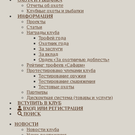
ОХОТА И РЫБАЛКА
Отчеты об охоте
Клубные охоты и рыбалки
ИНФОРМАЦИЯ
Проекты
Статьи
Награды клуба
Трофей года
Охотник года
За заслуги
За вклад
Орден «За охотничью доблесть»
Рейтинг трофеев «Сафари»
Протестировано членами клуба
Тестирование оружия
Тестирование снаряжения
Тестовые охоты
Партнеры
Дисконтная система (товары и услуги)
ВСТУПИТЬ В КЛУБ
ВХОД ИЛИ РЕГИСТРАЦИЯ
ПОИСК
НОВОСТИ
Новости клуба