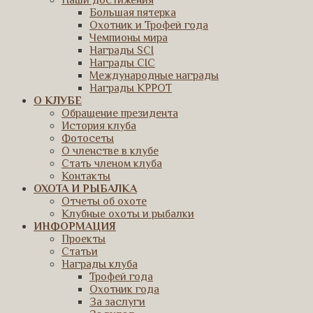
Наши достижения
Большая пятерка
Охотник и Трофей года
Чемпионы мира
Награды SCI
Награды CIC
Международные награды
Награды КРРОТ
О КЛУБЕ
Обращение президента
История клуба
Фотосеты
О членстве в клубе
Стать членом клуба
Контакты
ОХОТА И РЫБАЛКА
Отчеты об охоте
Клубные охоты и рыбалки
ИНФОРМАЦИЯ
Проекты
Статьи
Награды клуба
Трофей года
Охотник года
За заслуги