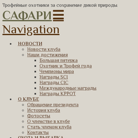
Трофейные охотники за сохранение дикой природы
САФАРИ
Navigation
НОВОСТИ
Новости клуба
Наши достижения
Большая пятерка
Охотник и Трофей года
Чемпионы мира
Награды SCI
Награды CIC
Международные награды
Награды КРРОТ
О КЛУБЕ
Обращение президента
История клуба
Фотосеты
О членстве в клубе
Стать членом клуба
Контакты