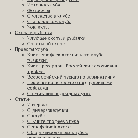
История клуба
Фотосеты
О членстве в клубе
Стать членом клуба
Контакты
Охота и рыбалка
Клубные охоты и рыбалки
Отчеты об охоте
Проекты клуба
Книга трофеев охотничьего клуба
“Сафари”
Книга рекордов “Российские охотничьи
трофеи”
Всероссийский турнир по варминтингу
Первенство по охоте с подружейными
собаками
Состязания подсадных уток
Статьи
Интервью
О дичеразведении
О клубе
О Книге трофеев клуба
О трофейной охоте
Об организованных клубом
соревнованиях