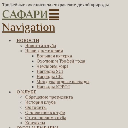
Трофейные охотники за сохранение дикой природы
САФАРИ
Navigation
НОВОСТИ
Новости клуба
Наши достижения
Большая пятерка
Охотник и Трофей года
Чемпионы мира
Награды SCI
Награды CIC
Международные награды
Награды КРРОТ
О КЛУБЕ
Обращение президента
История клуба
Фотосеты
О членстве в клубе
Стать членом клуба
Контакты