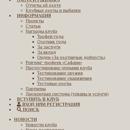
ОХОТА И РЫБАЛКА
Отчеты об охоте
Клубные охоты и рыбалки
ИНФОРМАЦИЯ
Проекты
Статьи
Награды клуба
Трофей года
Охотник года
За заслуги
За вклад
Орден «За охотничью доблесть»
Рейтинг трофеев «Сафари»
Протестировано членами клуба
Тестирование оружия
Тестирование снаряжения
Тестовые охоты
Партнеры
Дисконтная система (товары и услуги)
ВСТУПИТЬ В КЛУБ
ВХОД ИЛИ РЕГИСТРАЦИЯ
ПОИСК
НОВОСТИ
Новости клуба