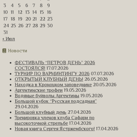
3
4
5
6
7
8
9
10
11
12
13
14
15
16
17
18
19
20
21
22
23
24
25
26
27
28
29
30
31
« Июл
Новости
ФЕСТИВАЛЬ “ПЕТРОВ ДЕНЬ” 2026
СОСТОЯЛСЯ!
17.07.2026
ТУРНИР ПО ВАРМИНТИНГУ 2026
07.07.2026
ОТКРЫТЫЙ КЛУБНЫЙ ДЕНЬ!
26.05.2026
Находка в Кроноцком заповеднике
20.05.2026
Аргентинские трофеи
19.05.2026
Водяные буйволы Аргентины
19.05.2026
Большой кубок “Русская подсадная”
29.04.2026
Большой клубный день
27.04.2026
Тренировка членов клуба Сафари по
высокоточной стрельбе
17.04.2026
Новая книга Сергея Ястржембского!
17.04.2026