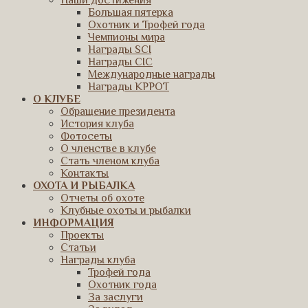
Наши достижения
Большая пятерка
Охотник и Трофей года
Чемпионы мира
Награды SCI
Награды CIC
Международные награды
Награды КРРОТ
О КЛУБЕ
Обращение президента
История клуба
Фотосеты
О членстве в клубе
Стать членом клуба
Контакты
ОХОТА И РЫБАЛКА
Отчеты об охоте
Клубные охоты и рыбалки
ИНФОРМАЦИЯ
Проекты
Статьи
Награды клуба
Трофей года
Охотник года
За заслуги