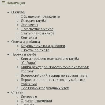
Навигация
О клубе
Обращение президента
История клуба
Фотосеты
О членстве в клубе
Стать членом клуба
Контакты
Охота и рыбалка
Клубные охоты и рыбалки
Отчеты об охоте
Проекты клуба
Книга трофеев охотничьего клуба
“Сафари”
Книга рекордов “Российские охотничьи
трофеи”
Всероссийский турнир по варминтингу
Первенство по охоте с подружейными
собаками
Состязания подсадных уток
Статьи
Интервью
О дичеразведении
О клубе