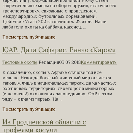
варминтингу. Формальной причиной этому стали
запретительные меры на оборот оружия, включая его
транспортировку, связанные с проведением
международных футбольных соревнований.
Действие Указа 202 закончилось 25 июля. Наши
любители охоты на байбака, наконец, …
Посмотреть публикацию
ЮАР. Дата Сафарис. Ранчо «Карой»
Тестовые охоты
Редакция
03.07.2018
Комментировать
К сожалению, охоты в Африке становится всё
меньше. Некогда богатый животный мир остается
таковым лишь в национальных парках, да на частных
охотничьих территориях, своего рода миниатюрных
(и не очень!) охотничьих заповедниках. ЮАР в этом
ряду – одна из первых. На …
Посмотреть публикацию
Из Гродненской области с
трофеями косули