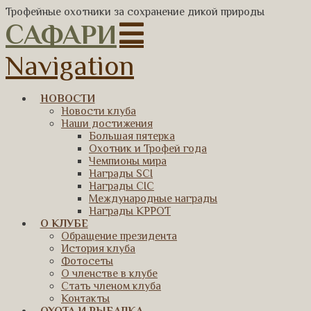
Трофейные охотники за сохранение дикой природы
САФАРИ
Navigation
НОВОСТИ
Новости клуба
Наши достижения
Большая пятерка
Охотник и Трофей года
Чемпионы мира
Награды SCI
Награды CIC
Международные награды
Награды КРРОТ
О КЛУБЕ
Обращение президента
История клуба
Фотосеты
О членстве в клубе
Стать членом клуба
Контакты