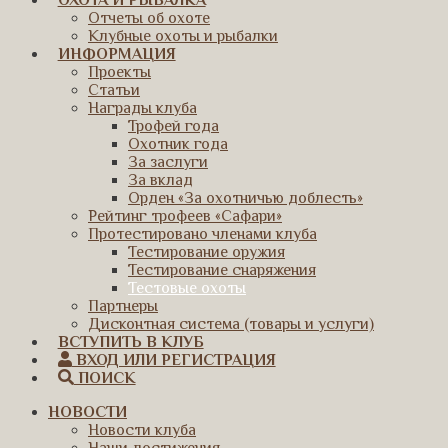
ОХОТА И РЫБАЛКА
Отчеты об охоте
Клубные охоты и рыбалки
ИНФОРМАЦИЯ
Проекты
Статьи
Награды клуба
Трофей года
Охотник года
За заслуги
За вклад
Орден «За охотничью доблесть»
Рейтинг трофеев «Сафари»
Протестировано членами клуба
Тестирование оружия
Тестирование снаряжения
Тестовые охоты
Партнеры
Дисконтная система (товары и услуги)
ВСТУПИТЬ В КЛУБ
ВХОД ИЛИ РЕГИСТРАЦИЯ
ПОИСК
НОВОСТИ
Новости клуба