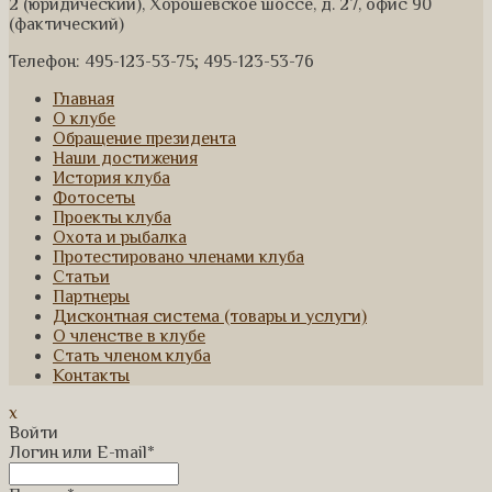
2 (юридический), Хорошевское шоссе, д. 27, офис 90
(фактический)
Телефон: 495-123-53-75; 495-123-53-76
Главная
О клубе
Обращение президента
Наши достижения
История клуба
Фотосеты
Проекты клуба
Охота и рыбалка
Протестировано членами клуба
Статьи
Партнеры
Дисконтная система (товары и услуги)
О членстве в клубе
Стать членом клуба
Контакты
x
Войти
Логин или E-mail
*