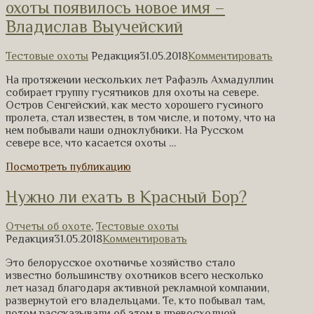
охоты появилось новое имя –
Владислав Выучейский
Тестовые охоты
Редакция
31.05.2018
Комментировать
На протяжении нескольких лет Рафаэль Ахмадуллин
собирает группу гусятников для охоты на севере.
Остров Сенгейский, как место хорошего гусиного
пролета, стал известен, в том числе, и потому, что на
нем побывали наши одноклубники. На Русском
севере все, что касается охоты …
Посмотреть публикацию
Нужно ли ехать в Красный Бор?
Отчеты об охоте
,
Тестовые охоты
Редакция
31.05.2018
Комментировать
Это белорусское охотничье хозяйство стало
известно большинству охотников всего несколько
лет назад благодаря активной рекламной компании,
развернутой его владельцами. Те, кто побывал там,
потом рассказывали об этом в превосходной