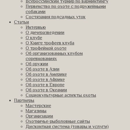
Всероссийский турнир по варминтингу
Первенство по охоте с подружейными
собаками
Состязания подсадных уток
Статьи
Интервью
О дичеразведении
О клубе
О Книге трофеев клуба
О трофейной охоте
Об организованных клубом
соревнованиях
Об оружии
Об охоте в Азии
Об охоте в Америке
Об охоте в Африке
Об охоте в Европе
Об охоте в Океании
Социокультурные аспекты охоты
Партнеры
Мастерские
Магазины
Организации
Охотничье-рыболовные сайты
Дисконтная система (товары и услуги)