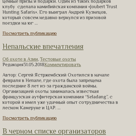
ценные призы и подарки. Один из таких подарков
клубу сделала намибийская компания «Joubert Trust
Hunting Safaris». Его выиграл Андрей Кузнецов,
который совсем недавно вернулся из призовой
поездки на юг …
Посмотреть публикацию
Непальские впечатления
Об охоте в Азии
,
Тестовые охоты
Редакция
31.05.2018
Комментировать
Автор: Сергей Ястржембский Охотился в начале
февраля в Непале, где охота была запрещена
последние 8 лет из-за гражданской войны.
Организацией охоты занималась известная
французская аутфитерская компания “Seladang”, с
которой я имел уже удачный опыт сотрудничества в
лесном Камеруне и ЦАР. …
Посмотреть публикацию
В черном списке организаторов