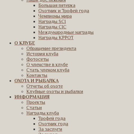
Наши достижения
Большая пятерка
Охотник и Трофей года
Чемпионы мира
Награды SCI
Награды CIC
Международные награды
Награды КРРОТ
О КЛУБЕ
Обращение президента
История клуба
Фотосеты
О членстве в клубе
Стать членом клуба
Контакты
ОХОТА И РЫБАЛКА
Отчеты об охоте
Клубные охоты и рыбалки
ИНФОРМАЦИЯ
Проекты
Статьи
Награды клуба
Трофей года
Охотник года
За заслуги