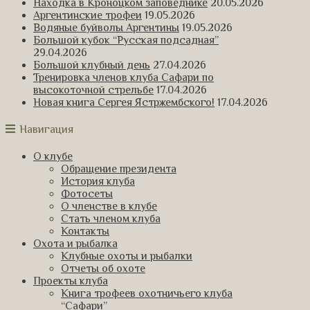
Находка в Кроноцком заповеднике
20.05.2026
Аргентинские трофеи
19.05.2026
Водяные буйволы Аргентины
19.05.2026
Большой кубок “Русская подсадная”
29.04.2026
Большой клубный день
27.04.2026
Тренировка членов клуба Сафари по
высокоточной стрельбе
17.04.2026
Новая книга Сергея Ястржембского!
17.04.2026
Навигация
О клубе
Обращение президента
История клуба
Фотосеты
О членстве в клубе
Стать членом клуба
Контакты
Охота и рыбалка
Клубные охоты и рыбалки
Отчеты об охоте
Проекты клуба
Книга трофеев охотничьего клуба
“Сафари”