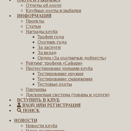
ОХОТА И РЫБАЛКА
Отчеты об охоте
Клубные охоты и рыбалки
ИНФОРМАЦИЯ
Проекты
Статьи
Награды клуба
Трофей года
Охотник года
За заслуги
За вклад
Орден «За охотничью доблесть»
Рейтинг трофеев «Сафари»
Протестировано членами клуба
Тестирование оружия
Тестирование снаряжения
Тестовые охоты
Партнеры
Дисконтная система (товары и услуги)
ВСТУПИТЬ В КЛУБ
ВХОД ИЛИ РЕГИСТРАЦИЯ
ПОИСК
НОВОСТИ
Новости клуба