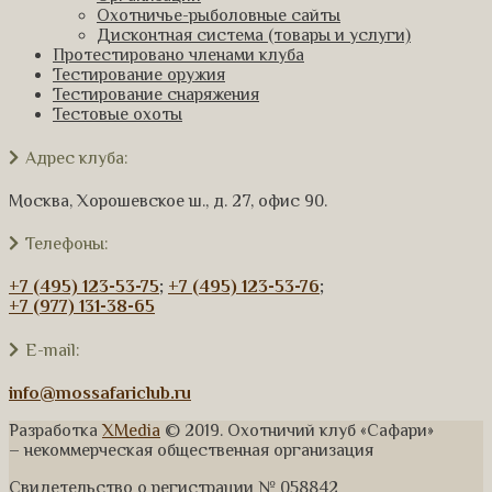
Охотничье-рыболовные сайты
Дисконтная система (товары и услуги)
Протестировано членами клуба
Тестирование оружия
Тестирование снаряжения
Тестовые охоты
Адрес клуба:
Москва, Хорошевское ш., д. 27, офис 90.
Телефоны:
+7 (495) 123-53-75
;
+7 (495) 123-53-76
;
+7 (977) 131-38-65
E-mail:
info@mossafariclub.ru
Разработка
XMedia
© 2019. Охотничий клуб «Сафари»
– некоммерческая общественная организация
Свидетельство о регистрации № 058842