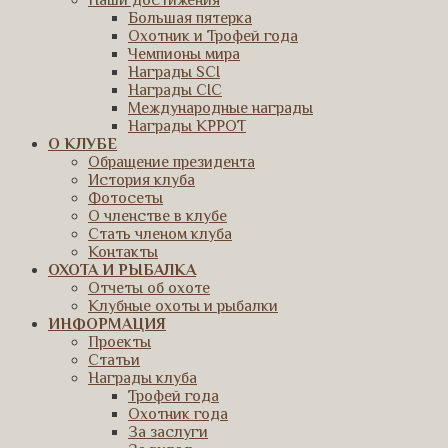
Наши достижения
Большая пятерка
Охотник и Трофей года
Чемпионы мира
Награды SCI
Награды CIC
Международные награды
Награды КРРОТ
О КЛУБЕ
Обращение президента
История клуба
Фотосеты
О членстве в клубе
Стать членом клуба
Контакты
ОХОТА И РЫБАЛКА
Отчеты об охоте
Клубные охоты и рыбалки
ИНФОРМАЦИЯ
Проекты
Статьи
Награды клуба
Трофей года
Охотник года
За заслуги