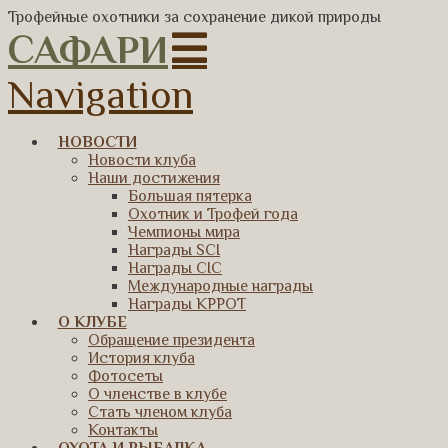
Трофейные охотники за сохранение дикой природы
САФАРИ
Navigation
НОВОСТИ
Новости клуба
Наши достижения
Большая пятерка
Охотник и Трофей года
Чемпионы мира
Награды SCI
Награды CIC
Международные награды
Награды КРРОТ
О КЛУБЕ
Обращение президента
История клуба
Фотосеты
О членстве в клубе
Стать членом клуба
Контакты