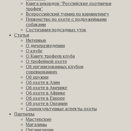
Книга рекордов “Российские охотничьи
трофеи”
Всероссийский турнир по варминтингу
Первенство по охоте с подружейными
собаками
Состязания подсадных уток
Статьи
Интервью
О дичеразведении
О клубе
О Книге трофеев клуба
О трофейной охоте
Об организованных клубом
соревнованиях
Об оружии
Об охоте в Азии
Об охоте в Америке
Об охоте в Африке
Об охоте в Европе
Об охоте в Океании
Социокультурные аспекты охоты
Партнеры
Мастерские
Магазины
Организации