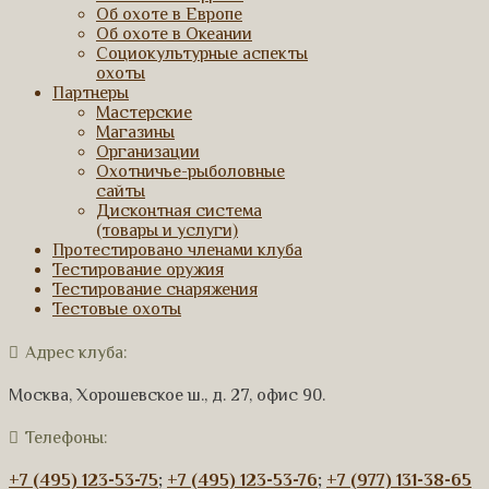
Об охоте в Европе
Об охоте в Океании
Социокультурные аспекты
охоты
Партнеры
Мастерские
Магазины
Организации
Охотничье-рыболовные
сайты
Дисконтная система
(товары и услуги)
Протестировано членами клуба
Тестирование оружия
Тестирование снаряжения
Тестовые охоты
Адрес клуба:
Москва, Хорошевское ш., д. 27, офис 90.
Телефоны:
+7 (495) 123-53-75
;
+7 (495) 123-53-76
;
+7 (977) 131-38-65