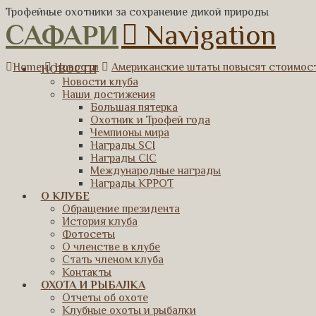
Трофейные охотники за сохранение дикой природы
САФАРИ
Navigation
Home
Новости
Американские штаты повысят стоимост
НОВОСТИ
Новости клуба
Наши достижения
Большая пятерка
Охотник и Трофей года
Чемпионы мира
Награды SCI
Награды CIC
Международные награды
Награды КРРОТ
О КЛУБЕ
Обращение президента
История клуба
Фотосеты
О членстве в клубе
Стать членом клуба
Контакты
ОХОТА И РЫБАЛКА
Отчеты об охоте
Клубные охоты и рыбалки