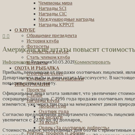
Чемпионы мира
Награды SCI
Награды CIC
Международные награды
Награды КРРОТ
О КЛУБЕ
Обращение президента
История клуба
Фотосеты
Американские штаты повысят стоимость
О членстве в клубе
Стать членом клуба
Информация
Редакция
30.03.2021
Комментировать
Контакты
ОХОТА И РЫБАЛКА
Прибыль, полученная от продажи охотничьих лицензий, яв
Отчеты об охоте
Департамента рыбы и дичи штата Массачусетс. В настоящее
Клубные охоты и рыбалки
повысить цены на охоту.
ИНФОРМАЦИЯ
Проекты
Официальные лица штата заявляют, что увеличение стоимо
Статьи
сокращение доходов. С 1996 года продажи охотничьих лиценз
Награды клуба
изменится, уже через три года на менеджмент дикой природ
Трофей года
Охотник года
Согласно предложениям департамента стоимость лицензий 
За заслуги
увеличится с 22,50 до 40 долларов
.
За вклад
Орден «За охотничью доблесть»
Стоимость марок, необходимых для охоты с примитивным 
Рейтинг трофеев «Сафари»