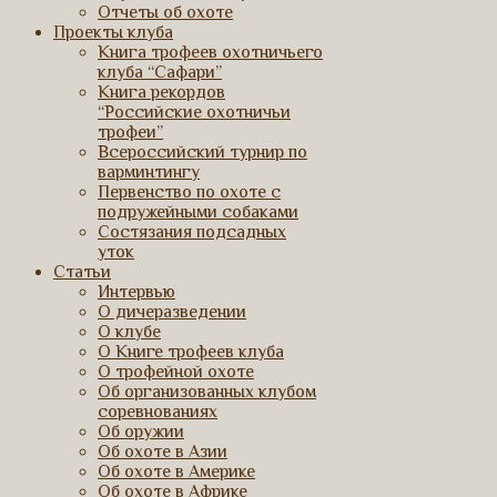
Отчеты об охоте
Проекты клуба
Книга трофеев охотничьего
клуба “Сафари”
Книга рекордов
“Российские охотничьи
трофеи”
Всероссийский турнир по
варминтингу
Первенство по охоте с
подружейными собаками
Состязания подсадных
уток
Статьи
Интервью
О дичеразведении
О клубе
О Книге трофеев клуба
О трофейной охоте
Об организованных клубом
соревнованиях
Об оружии
Об охоте в Азии
Об охоте в Америке
Об охоте в Африке