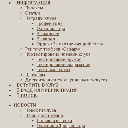
ИНФОРМАЦИЯ
Проекты
Статьи
Награды клуба
Трофей года
Охотник года
За заслуги
За вклад
Орден «За охотничью доблесть»
Рейтинг трофеев «Сафари»
Протестировано членами клуба
Тестирование оружия
Тестирование снаряжения
Тестовые охоты
Партнеры
Дисконтная система (товары и услуги)
ВСТУПИТЬ В КЛУБ
ВХОД ИЛИ РЕГИСТРАЦИЯ
ПОИСК
НОВОСТИ
Новости клуба
Наши достижения
Большая пятерка
Охотник и Трофей года