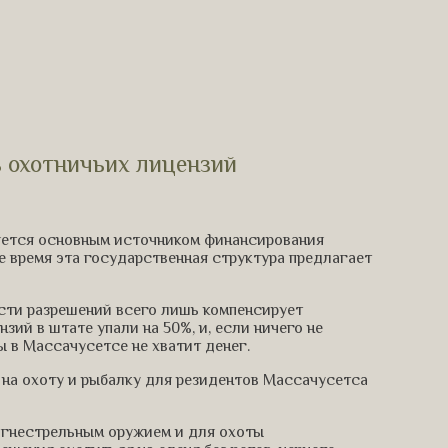
 охотничьих лицензий
ляется основным источником финансирования
 время эта государственная структура предлагает
сти разрешений всего лишь компенсирует
ий в штате упали на 50%, и, если ничего не
ы в Массачусетсе не хватит денег.
на охоту и рыбалку для резидентов Массачусетса
огнестрельным оружием и для охоты