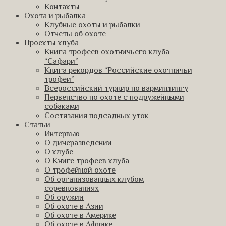
Контакты
Охота и рыбалка
Клубные охоты и рыбалки
Отчеты об охоте
Проекты клуба
Книга трофеев охотничьего клуба
“Сафари”
Книга рекордов “Российские охотничьи
трофеи”
Всероссийский турнир по варминтингу
Первенство по охоте с подружейными
собаками
Состязания подсадных уток
Статьи
Интервью
О дичеразведении
О клубе
О Книге трофеев клуба
О трофейной охоте
Об организованных клубом
соревнованиях
Об оружии
Об охоте в Азии
Об охоте в Америке
Об охоте в Африке