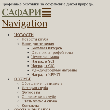
Трофейные охотники за сохранение дикой природы
САФАРИ
Navigation
НОВОСТИ
Новости клуба
Наши достижения
Большая пятерка
Охотник и Трофей года
Чемпионы мира
Награды SCI
Награды CIC
Международные награды
Награды КРРОТ
О КЛУБЕ
Обращение президента
История клуба
Фотосеты
О членстве в клубе
Стать членом клуба
Контакты