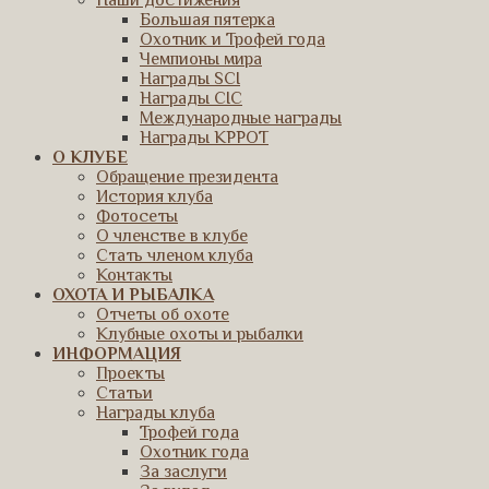
Наши достижения
Большая пятерка
Охотник и Трофей года
Чемпионы мира
Награды SCI
Награды CIC
Международные награды
Награды КРРОТ
О КЛУБЕ
Обращение президента
История клуба
Фотосеты
О членстве в клубе
Стать членом клуба
Контакты
ОХОТА И РЫБАЛКА
Отчеты об охоте
Клубные охоты и рыбалки
ИНФОРМАЦИЯ
Проекты
Статьи
Награды клуба
Трофей года
Охотник года
За заслуги