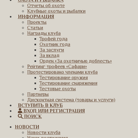
ОХОТА И РЫБАЛКА
Отчеты об охоте
Клубные охоты и рыбалки
ИНФОРМАЦИЯ
Проекты
Статьи
Награды клуба
Трофей года
Охотник года
За заслуги
За вклад
Орден «За охотничью доблесть»
Рейтинг трофеев «Сафари»
Протестировано членами клуба
Тестирование оружия
Тестирование снаряжения
Тестовые охоты
Партнеры
Дисконтная система (товары и услуги)
ВСТУПИТЬ В КЛУБ
ВХОД ИЛИ РЕГИСТРАЦИЯ
ПОИСК
НОВОСТИ
Новости клуба