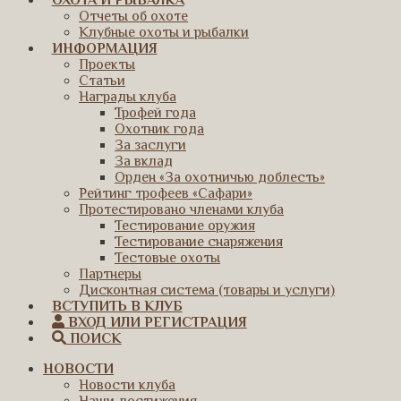
ОХОТА И РЫБАЛКА
Отчеты об охоте
Клубные охоты и рыбалки
ИНФОРМАЦИЯ
Проекты
Статьи
Награды клуба
Трофей года
Охотник года
За заслуги
За вклад
Орден «За охотничью доблесть»
Рейтинг трофеев «Сафари»
Протестировано членами клуба
Тестирование оружия
Тестирование снаряжения
Тестовые охоты
Партнеры
Дисконтная система (товары и услуги)
ВСТУПИТЬ В КЛУБ
ВХОД ИЛИ РЕГИСТРАЦИЯ
ПОИСК
НОВОСТИ
Новости клуба