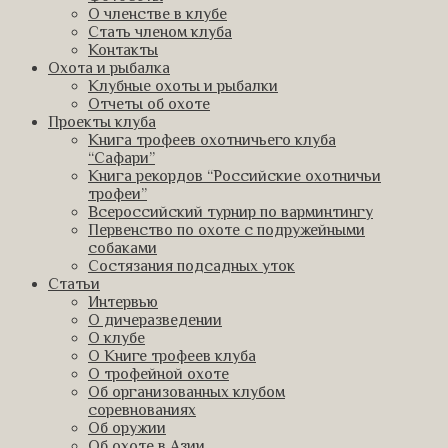
О членстве в клубе
Стать членом клуба
Контакты
Охота и рыбалка
Клубные охоты и рыбалки
Отчеты об охоте
Проекты клуба
Книга трофеев охотничьего клуба
“Сафари”
Книга рекордов “Российские охотничьи
трофеи”
Всероссийский турнир по варминтингу
Первенство по охоте с подружейными
собаками
Состязания подсадных уток
Статьи
Интервью
О дичеразведении
О клубе
О Книге трофеев клуба
О трофейной охоте
Об организованных клубом
соревнованиях
Об оружии
Об охоте в Азии