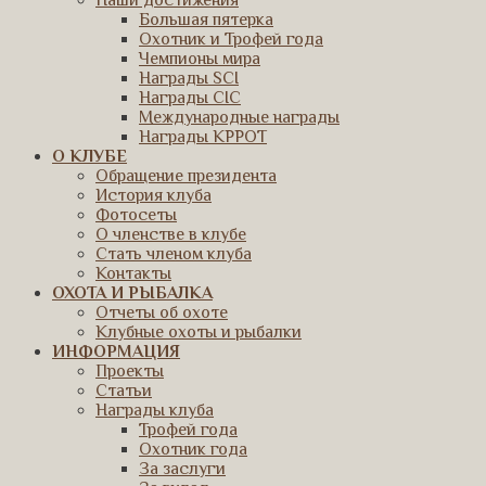
Наши достижения
Большая пятерка
Охотник и Трофей года
Чемпионы мира
Награды SCI
Награды CIC
Международные награды
Награды КРРОТ
О КЛУБЕ
Обращение президента
История клуба
Фотосеты
О членстве в клубе
Стать членом клуба
Контакты
ОХОТА И РЫБАЛКА
Отчеты об охоте
Клубные охоты и рыбалки
ИНФОРМАЦИЯ
Проекты
Статьи
Награды клуба
Трофей года
Охотник года
За заслуги