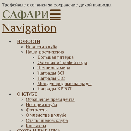
Трофейные охотники за сохранение дикой природы
САФАРИ
Navigation
НОВОСТИ
Новости клуба
Наши достижения
Большая пятерка
Охотник и Трофей года
Чемпионы мира
Награды SCI
Награды CIC
Международные награды
Награды КРРОТ
О КЛУБЕ
Обращение президента
История клуба
Фотосеты
О членстве в клубе
Стать членом клуба
Контакты