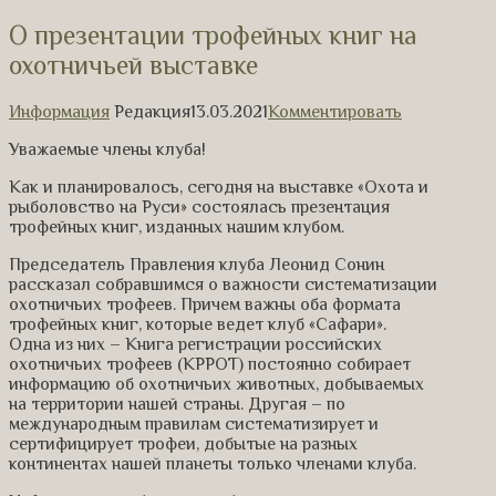
О презентации трофейных книг на
охотничьей выставке
Информация
Редакция
13.03.2021
Комментировать
Уважаемые члены клуба!
Как и планировалось, сегодня на выставке «Охота и
рыболовство на Руси» состоялась презентация
трофейных книг, изданных нашим клубом.
Председатель Правления клуба Леонид Сонин
рассказал
собравшимся
о важности систематизации
охотничьих трофеев. Причем важны оба формата
трофейных книг, к
оторые ведет клуб «Сафари».
Одна
из них
– Книга регистрации российских
охотничьих трофеев
(КРРОТ) постоянно собирает
информацию об охотничьих животных, добываемых
на террит
ории нашей страны.
Другая
–
по
международным правилам систематизирует и
сертифицирует трофеи, добытые на разных
континентах нашей планеты только членами клуба.