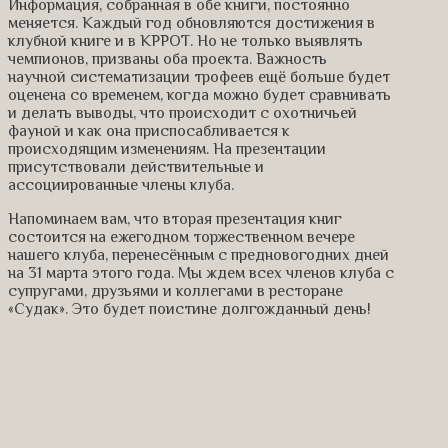
Информация, собранная в обе книги, постоянно
меняется. Каждый год обновля
ются достижения в
клубной книге и в
КРРОТ. Но не только выявлять
чемпионов, призваны оба проекта.
Важность
научной
системати
зации
трофеев ещё больше будет
оценена со временем
, ког
да можно будет сравнивать
и делать выводы
, что происходит с охотничьей
фауной и как она приспосабливается к
происходящим изменениям.
На презентации
присутствовали действительные и
ассоциированные члены клуба.
Напоминаем вам, что вторая презентация книг
состоится
на ежегодном торжественном вечере
нашего клуба, перенесённым с предновогодних дней
на 31 марта этого года. Мы ждем всех членов клуба с
супругами, друзьями и коллегами в ресторане
«Судак». Это будет поистине долгожданный день!