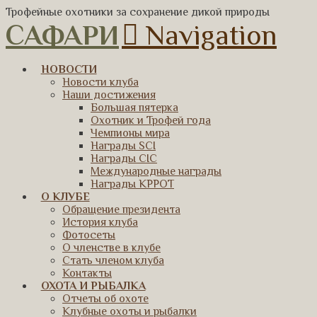
Трофейные охотники за сохранение дикой природы
САФАРИ
Navigation
НОВОСТИ
Новости клуба
Наши достижения
Большая пятерка
Охотник и Трофей года
Чемпионы мира
Награды SCI
Награды CIC
Международные награды
Награды КРРОТ
О КЛУБЕ
Обращение президента
История клуба
Фотосеты
О членстве в клубе
Стать членом клуба
Контакты
ОХОТА И РЫБАЛКА
Отчеты об охоте
Клубные охоты и рыбалки