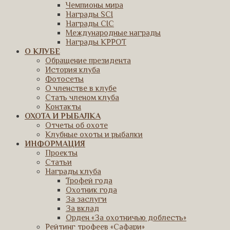
Чемпионы мира
Награды SCI
Награды CIC
Международные награды
Награды КРРОТ
О КЛУБЕ
Обращение президента
История клуба
Фотосеты
О членстве в клубе
Стать членом клуба
Контакты
ОХОТА И РЫБАЛКА
Отчеты об охоте
Клубные охоты и рыбалки
ИНФОРМАЦИЯ
Проекты
Статьи
Награды клуба
Трофей года
Охотник года
За заслуги
За вклад
Орден «За охотничью доблесть»
Рейтинг трофеев «Сафари»