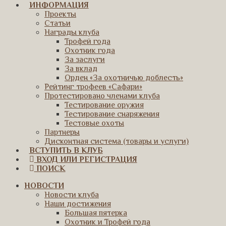
ИНФОРМАЦИЯ
Проекты
Статьи
Награды клуба
Трофей года
Охотник года
За заслуги
За вклад
Орден «За охотничью доблесть»
Рейтинг трофеев «Сафари»
Протестировано членами клуба
Тестирование оружия
Тестирование снаряжения
Тестовые охоты
Партнеры
Дисконтная система (товары и услуги)
ВСТУПИТЬ В КЛУБ
ВХОД ИЛИ РЕГИСТРАЦИЯ
ПОИСК
НОВОСТИ
Новости клуба
Наши достижения
Большая пятерка
Охотник и Трофей года