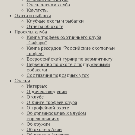
Стать членом клуба
Контакты
Охота и рыбалка
Клубные охоты и рыбалки
Отчеты об охоте
Проекты клуба
Книга трофеев охотничьего клуба
“Сафари”
Книга рекордов “Российские охотничьи
трофеи”
Всероссийский турнир по варминтингу
Первенство по охоте с подружейными
собаками
Состязания подсадных уток
Статьи
Интервью
О дичеразведении
О клубе
О Книге трофеев клуба
О трофейной охоте
Об организованных клубом
соревнованиях
Об оружии
Об охоте в Азии