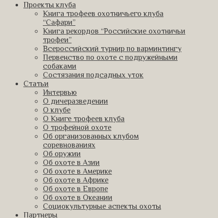
Проекты клуба
Книга трофеев охотничьего клуба
“Сафари”
Книга рекордов “Российские охотничьи
трофеи”
Всероссийский турнир по варминтингу
Первенство по охоте с подружейными
собаками
Состязания подсадных уток
Статьи
Интервью
О дичеразведении
О клубе
О Книге трофеев клуба
О трофейной охоте
Об организованных клубом
соревнованиях
Об оружии
Об охоте в Азии
Об охоте в Америке
Об охоте в Африке
Об охоте в Европе
Об охоте в Океании
Социокультурные аспекты охоты
Партнеры