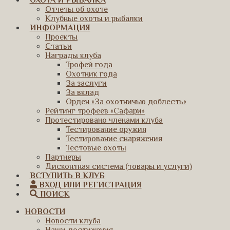
ОХОТА И РЫБАЛКА
Отчеты об охоте
Клубные охоты и рыбалки
ИНФОРМАЦИЯ
Проекты
Статьи
Награды клуба
Трофей года
Охотник года
За заслуги
За вклад
Орден «За охотничью доблесть»
Рейтинг трофеев «Сафари»
Протестировано членами клуба
Тестирование оружия
Тестирование снаряжения
Тестовые охоты
Партнеры
Дисконтная система (товары и услуги)
ВСТУПИТЬ В КЛУБ
ВХОД ИЛИ РЕГИСТРАЦИЯ
ПОИСК
НОВОСТИ
Новости клуба