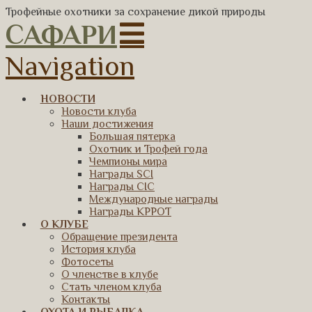
Трофейные охотники за сохранение дикой природы
САФАРИ
Navigation
НОВОСТИ
Новости клуба
Наши достижения
Большая пятерка
Охотник и Трофей года
Чемпионы мира
Награды SCI
Награды CIC
Международные награды
Награды КРРОТ
О КЛУБЕ
Обращение президента
История клуба
Фотосеты
О членстве в клубе
Стать членом клуба
Контакты