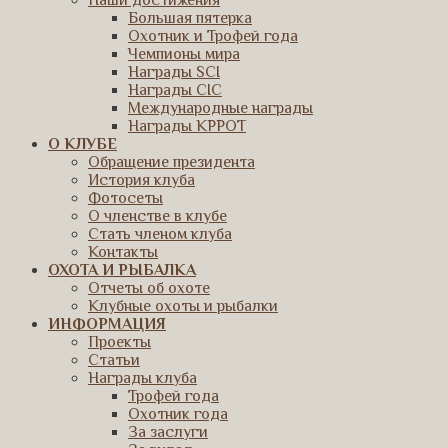
Наши достижения
Большая пятерка
Охотник и Трофей года
Чемпионы мира
Награды SCI
Награды CIC
Международные награды
Награды КРРОТ
О КЛУБЕ
Обращение президента
История клуба
Фотосеты
О членстве в клубе
Стать членом клуба
Контакты
ОХОТА И РЫБАЛКА
Отчеты об охоте
Клубные охоты и рыбалки
ИНФОРМАЦИЯ
Проекты
Статьи
Награды клуба
Трофей года
Охотник года
За заслуги