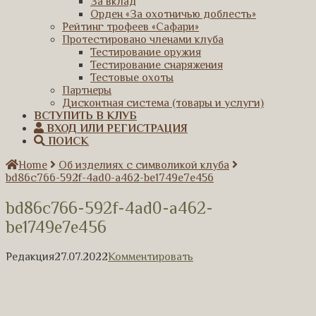
За вклад
Орден «За охотничью доблесть»
Рейтинг трофеев «Сафари»
Протестировано членами клуба
Тестирование оружия
Тестирование снаряжения
Тестовые охоты
Партнеры
Дисконтная система (товары и услуги)
ВСТУПИТЬ В КЛУБ
ВХОД ИЛИ РЕГИСТРАЦИЯ
ПОИСК
Home
Об изделиях с символикой клуба
bd86c766-592f-4ad0-a462-be1749e7e456
bd86c766-592f-4ad0-a462-
be1749e7e456
Редакция
27.07.2022
Комментировать