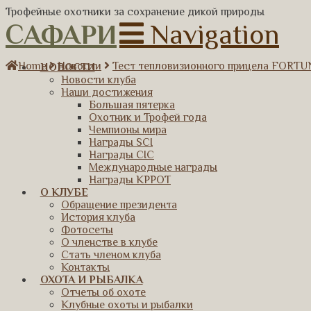
Трофейные охотники за сохранение дикой природы
САФАРИ
Navigation
Home
Новости
Тест тепловизионного прицела FORT
НОВОСТИ
Новости клуба
Наши достижения
Большая пятерка
Охотник и Трофей года
Чемпионы мира
Награды SCI
Награды CIC
Международные награды
Награды КРРОТ
О КЛУБЕ
Обращение президента
История клуба
Фотосеты
О членстве в клубе
Стать членом клуба
Контакты
ОХОТА И РЫБАЛКА
Отчеты об охоте
Клубные охоты и рыбалки