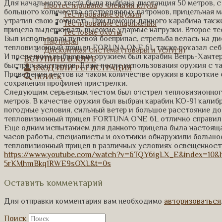
Для начального теста была выбрана дистанция 50 метров, с
Протестировано членами клуба
большого количества отстрелянных патронов, прицельная м
Тестирование оружия
утратил свою точность. При помощи данного карабина такж
Тестирование снаряжения
прицела выдерживать высокие ударные нагрузки. Второе те
Тестовые охоты
Был использован пулевой боеприпас, стрельба велась на ди
Партнеры
тепловизионный прицел FORUNA ONE 6L также показал себ
Дисконтная система (товары и услуги)
И последним выбранным оружием был карабин Вепрь-Хантер
ВСТУПИТЬ В КЛУБ
быстрых выстрелов. Даже после использования оружия с так
ВХОД ИЛИ РЕГИСТРАЦИЯ
Проведение тестов на таком количестве оружия в короткие
ПОИСК
сохранения профилей пристрелки.
Следующим серьезным тестом был отстрел тепловизионно
метров. В качестве оружия был выбран карабин КО-91 калиб
погодные условия, сильный ветер и большое расстояние до 
тепловизионный прицел FORTUNA ONE 6L отлично справилс
Еще одним испытанием для данного прицела была настоящая
часов работы, специалисты и охотники обнаружили большо
тепловизионный прицел в различных условиях освещенности
https://www.youtube.com/watch?v=6TQY6igLX_E&index=10&
5rKMhmBkq1RWE9sOXL&t=0s
Оставить комментарий
Для отправки комментария вам необходимо
авторизоваться
Поиск