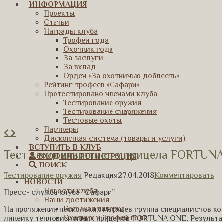
ИНФОРМАЦИЯ
Проекты
Статьи
Награды клуба
Трофей года
Охотник года
За заслуги
За вклад
Орден «За охотничью доблесть»
Рейтинг трофеев «Сафари»
Протестировано членами клуба
Тестирование оружия
Тестирование снаряжения
Тестовые охоты
Партнеры
Дисконтная система (товары и услуги)
ВСТУПИТЬ В КЛУБ
Тест тепловизионного прицела FORTUN
ВХОД ИЛИ РЕГИСТРАЦИЯ
ПОИСК
Тестирование оружия
Редакция
27.04.2018
Комментировать
НОВОСТИ
Новости клуба
Пресс- служба клуба “Сафари”
Наши достижения
Большая пятерка
На протяжении нескольких месяцев группа специалистов 
Охотник и Трофей года
линейку тепловизионных прицелов FORTUNA ONE. Результа