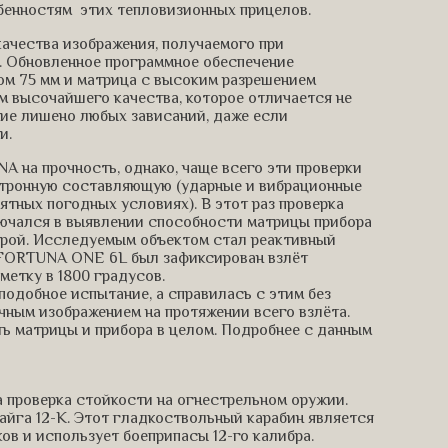
бенностям этих тепловизионных прицелов.
ачества изображения, получаемого при
 Обновленное программное обеспечение
ом 75 мм и матрица с высоким разрешением
 высочайшего качества, которое отличается не
ние лишено любых зависаний, даже если
и.
на прочность, однако, чаще всего эти проверки
ектронную составляющую (ударные и вибрационные
ятных погодных условиях). В этот раз проверка
лючался в выявлении способности матрицы прибора
урой. Исследуемым объектом стал реактивный
 FORTUNA ONE 6L был зафиксирован взлёт
метку в 1800 градусов.
подобное испытание, а справилась с этим без
чным изображением на протяжении всего взлёта.
ь матрицы и прибора в целом. Подробнее с данным
 проверка стойкости на огнестрельном оружии.
айга 12-К. Этот гладкоствольный карабин является
в и использует боеприпасы 12-го калибра.