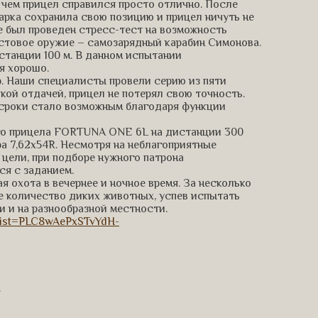
 чем прицел справился просто отлично. После
арка сохранила свою позицию и прицел ничуть не
е был проведен стресс-тест на возможность
стовое оружие – самозарядный карабин Симонова.
станции 100 м. В данном испытании
я хорошо.
. Наши специалисты провели серию из пяти
ой отдачей, прицел не потерял свою точность.
 сроки стало возможным благодаря функции
го прицела FORTUNA ONE 6L на дистанции 300
ра 7,62х54R. Несмотря на неблагоприятные
цели, при подборе нужного патрона
я с заданием.
 охота в вечернее и ночное время. За несколько
е количество диких животных, успев испытать
 и на разнообразной местности.
list=PLC8wAePxSTvYdH-
.