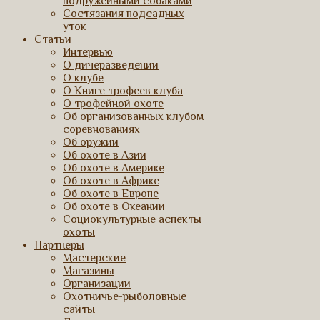
подружейными собаками
Состязания подсадных
уток
Статьи
Интервью
О дичеразведении
О клубе
О Книге трофеев клуба
О трофейной охоте
Об организованных клубом
соревнованиях
Об оружии
Об охоте в Азии
Об охоте в Америке
Об охоте в Африке
Об охоте в Европе
Об охоте в Океании
Социокультурные аспекты
охоты
Партнеры
Мастерские
Магазины
Организации
Охотничье-рыболовные
сайты