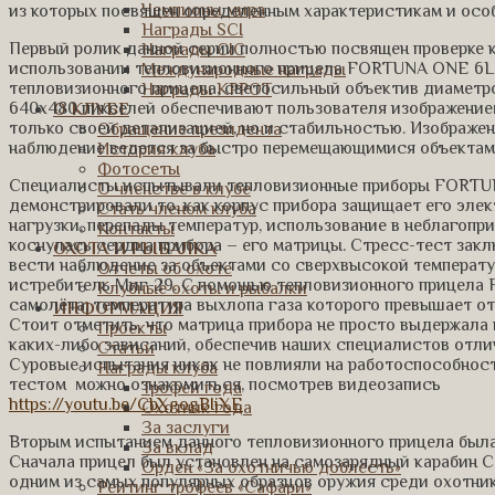
Чемпионы мира
из которых посвящен определенным характеристикам и осо
Награды SCI
Первый ролик данной серии полностью посвящен проверке к
Награды CIC
использовании тепловизионного прицела FORTUNA ONE 6L.
Международные награды
тепловизионного прицела, светосильный объектив диаметр
Награды КРРОТ
640х480 пикселей обеспечивают пользователя изображением
О КЛУБЕ
только своей детализацией, но и стабильностью. Изображе
Обращение президента
наблюдение ведется за быстро перемещающимися объектам
История клуба
Фотосеты
Специалисты испытывали тепловизионные приборы FORTUNA 
О членстве в клубе
демонстрировали то, как корпус прибора защищает его эл
Стать членом клуба
нагрузки, перепады температур, использование в неблагопри
Контакты
коснулась сердца прибора – его матрицы. Стресс-тест зак
ОХОТА И РЫБАЛКА
вести наблюдение за объектами со сверхвысокой температ
Отчеты об охоте
истребитель Миг-29. С помощью тепловизионного прицела
Клубные охоты и рыбалки
самолёта, температура выхлопа газа которого превышает от
ИНФОРМАЦИЯ
Стоит отметить, что матрица прибора не просто выдержала 
Проекты
каких-либо зависаний, обеспечив наших специалистов отли
Статьи
Суровые испытания никак не повлияли на работоспособност
Награды клуба
тестом можно ознакомиться, посмотрев видеозапись
Трофей года
https://youtu.be/CbXgogBIiXE
Охотник года
За заслуги
Вторым испытанием данного тепловизионного прицела была
За вклад
Сначала прицел был установлен на самозарядный карабин С
Орден «За охотничью доблесть»
одним из самых популярных образцов оружия среди охотнико
Рейтинг трофеев «Сафари»