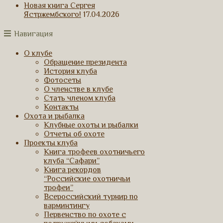
Новая книга Сергея
Ястржембского!
17.04.2026
Навигация
О клубе
Обращение президента
История клуба
Фотосеты
О членстве в клубе
Стать членом клуба
Контакты
Охота и рыбалка
Клубные охоты и рыбалки
Отчеты об охоте
Проекты клуба
Книга трофеев охотничьего
клуба “Сафари”
Книга рекордов
“Российские охотничьи
трофеи”
Всероссийский турнир по
варминтингу
Первенство по охоте с