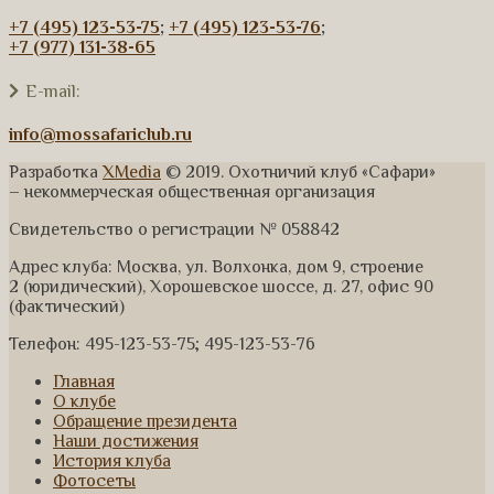
+7 (495) 123-53-75
;
+7 (495) 123-53-76
;
+7 (977) 131-38-65
E-mail:
info@mossafariclub.ru
Разработка
XMedia
© 2019. Охотничий клуб «Сафари»
– некоммерческая общественная организация
Свидетельство о регистрации № 058842
Адрес клуба: Москва, ул. Волхонка, дом 9, строение
2 (юридический), Хорошевское шоссе, д. 27, офис 90
(фактический)
Телефон: 495-123-53-75; 495-123-53-76
Главная
О клубе
Обращение президента
Наши достижения
История клуба
Фотосеты