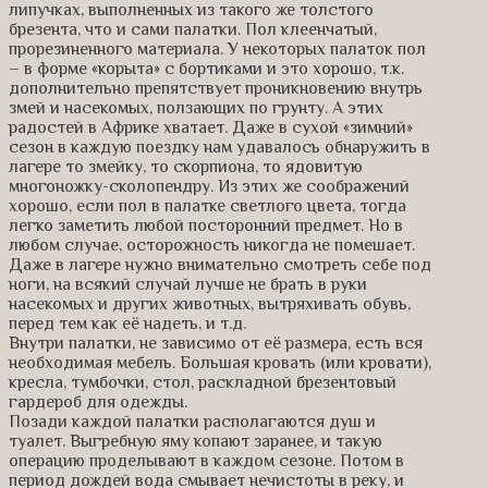
липучках, выполненных из такого же толстого
брезента, что и сами палатки. Пол клеенчатый,
прорезиненного материала. У некоторых палаток пол
– в форме «корыта» с бортиками и это хорошо, т.к.
дополнительно препятствует проникновению внутрь
змей и насекомых, ползающих по грунту. А этих
радостей в Африке хватает. Даже в сухой «зимний»
сезон в каждую поездку нам удавалось обнаружить в
лагере то змейку, то скорпиона, то ядовитую
многоножку-сколопендру. Из этих же соображений
хорошо, если пол в палатке светлого цвета, тогда
легко заметить любой посторонний предмет. Но в
любом случае, осторожность никогда не помешает.
Даже в лагере нужно внимательно смотреть себе под
ноги, на всякий случай лучше не брать в руки
насекомых и других животных, вытряхивать обувь,
перед тем как её надеть, и т.д.
Внутри палатки, не зависимо от её размера, есть вся
необходимая мебель. Большая кровать (или кровати),
кресла, тумбочки, стол, раскладной брезентовый
гардероб для одежды.
Позади каждой палатки располагаются душ и
туалет. Выгребную яму копают заранее, и такую
операцию проделывают в каждом сезоне. Потом в
период дождей вода смывает нечистоты в реку, и