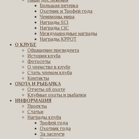
Наши достижения
Большая пятерка
Охотник и Трофей года
Чемпионы мира
Награды SCI
Награды CIC
Международные награды
Награды КРРОТ
О КЛУБЕ
Обращение президента
История клуба
Фотосеты
О членстве в клубе
Стать членом клуба
Контакты
ОХОТА И РЫБАЛКА
Отчеты об охоте
Клубные охоты и рыбалки
ИНФОРМАЦИЯ
Проекты
Статьи
Награды клуба
Трофей года
Охотник года
За заслуги