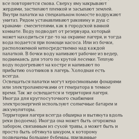
все повторяется снова. Сверху яму накрывают
жердями, застилают пленкой и засыпают землей.
Внутри палатки на специальном помосте водружают
унитаз. Рядом устанавливают раковину и душ с
кранами- смесителями, как в городской ванной
комнате. Воду подводят от резервуара, который
может находиться где-то на окраине лагеря, и тогда
вода подается при помощи насоса. Или из бочки,
расположенной непосредственно над каждой
палаткой. В бочки воду наливают рабочие из ведер,
поднимаясь для этого по крутой лесенке. Теплую
воду подогревают на костре и наливают по
прибытию охотников в лагерь. Холодная есть
всегда.
Освещаться палатки могут керосиновыми фонарями
или электролампочками от генератора в темное
время. Так же освещается и территория лагеря.
Иногда для круглосуточного снабжения
электроэнергией используют солнечные батареи и
аккумуляторы.
Территория лагеря всегда обширна и вытянута вдоль
реки (водоема). Иногда она может быть огорожена
забором, связанным из сухой травы, а может быть и
просто быть обтянута шнуром, к которому
подвешены большие бубенцы, призванные