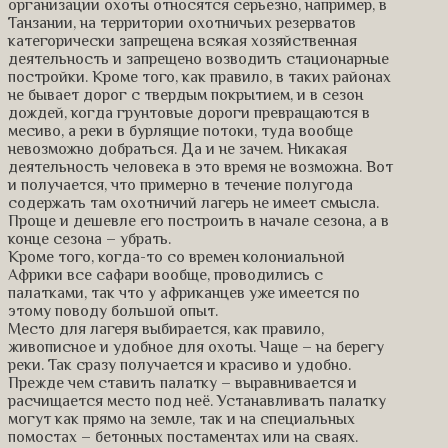
организации охоты относятся серьезно, например, в
Танзании, на территории охотничьих резерватов
категорически запрещена всякая хозяйственная
деятельность и запрещено возводить стационарные
постройки. Кроме того, как правило, в таких районах
не бывает дорог с твердым покрытием, и в сезон
дождей, когда грунтовые дороги превращаются в
месиво, а реки в бурлящие потоки, туда вообще
невозможно добраться. Да и не зачем. Никакая
деятельность человека в это время не возможна. Вот
и получается, что примерно в течение полугода
содержать там охотничий лагерь не имеет смысла.
Проще и дешевле его построить в начале сезона, а в
конце сезона – убрать.
Кроме того, когда-то со времен колониальной
Африки все сафари вообще, проводились с
палатками, так что у африканцев уже имеется по
этому поводу большой опыт.
Место для лагеря выбирается, как правило,
живописное и удобное для охоты. Чаще – на берегу
реки. Так сразу получается и красиво и удобно.
Прежде чем ставить палатку – выравнивается и
расчищается место под неё. Устанавливать палатку
могут как прямо на земле, так и на специальных
помостах – бетонных постаментах или на сваях.