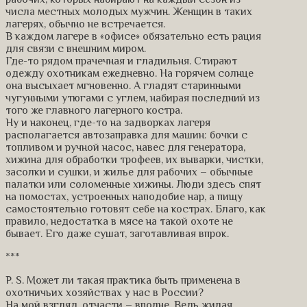
числа местных молодых мужчин. Женщин в таких
лагерях, обычно не встречается.
В каждом лагере в «офисе» обязательно есть рация
для связи с внешним миром.
Где-то рядом прачечная и гладильня. Стирают
одежду охотникам ежедневно. На горячем солнце
она высыхает мгновенно. А гладят старинными
чугунными утюгами с углем, набирая последний из
того же главного лагерного костра.
Ну и наконец, где-то на задворках лагеря
располагается автозаправка для машин: бочки с
топливом и ручной насос, навес для генератора,
хижина для обработки трофеев, их выварки, чистки,
засолки и сушки, и жилье для рабочих – обычные
палатки или соломенные хижины. Люди здесь спят
на помостах, устроенных наподобие нар, а пищу
самостоятельно готовят себе на кострах. Благо, как
правило, недостатка в мясе на такой охоте не
бывает. Его даже сушат, заготавливая впрок.
***
P. S. Может ли такая практика быть применена в
охотничьих хозяйствах у нас в России?
На мой взгляд, отчасти – вполне. Ведь жилая