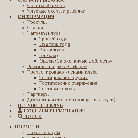
ОХОТА И РЫБАЛКА
Отчеты об охоте
Клубные охоты и рыбалки
ИНФОРМАЦИЯ
Проекты
Статьи
Награды клуба
Трофей года
Охотник года
За заслуги
За вклад
Орден «За охотничью доблесть»
Рейтинг трофеев «Сафари»
Протестировано членами клуба
Тестирование оружия
Тестирование снаряжения
Тестовые охоты
Партнеры
Дисконтная система (товары и услуги)
ВСТУПИТЬ В КЛУБ
ВХОД ИЛИ РЕГИСТРАЦИЯ
ПОИСК
НОВОСТИ
Новости клуба