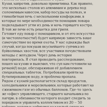
Кухня, напротив, довольно примитивна. Как правило,
это несколько столов из алюминия и дерева под
соломенным навесом, набор посуды на полках, и
глинобитная печь с несколькими конфорками, в
которые по мере необходимости помощник повара
подкладывает угли из день и ночь горящего костра.
В той же печи есть решетка для гриля.
Готовит еду повар с помощником, и от его искусства
(и чистоплотности!) будет напрямую зависеть ваше
самочувствие во время охоты. У нас однажды был
случай, когда покушав вкуснейшего супчика из
буйволиных хвостов, все участники почувствовали
нелады с желудком. Через день история
повторилась. Я стал проводить расследование,
пошел на кухню и выяснил, что суп нам готовили на
речной(!) воде, обеззараживая её добавлением
специальных таблеток. Потребовали прейти на
бутилированную воду, и проблема пропала.
Рядом с кухней располагается склад продуктов,
холодильники и морозильники, которые работают на
сжиженном газе из обычных баллонов. Где-то здесь
же «офис» управляющего, старшего начальника по
лагерю, в обязанности которого входит следить за
порядком и управлять коллективом из 20 – 30
рабочих, которых набирают на каждый сезон из