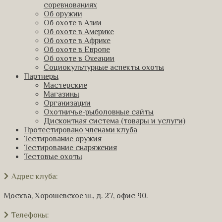
соревнованиях
Об оружии
Об охоте в Азии
Об охоте в Америке
Об охоте в Африке
Об охоте в Европе
Об охоте в Океании
Социокультурные аспекты охоты
Партнеры
Мастерские
Магазины
Организации
Охотничье-рыболовные сайты
Дисконтная система (товары и услуги)
Протестировано членами клуба
Тестирование оружия
Тестирование снаряжения
Тестовые охоты
Адрес клуба:
Москва, Хорошевское ш., д. 27, офис 90.
Телефоны: