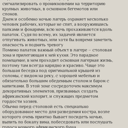
сигнализировать о проникновении на территорию
крупных животных, в основном бегемотов или
слонов.
Днем и особенно ночью лагерь охраняет несколько
человек рабочих, которые не спят, а вооружившись
палками и фонарями, всю ночь прохаживаются вдоль
палаток. Судя по всему, их задачей является
отпугивать животных, или хотя бы вовремя заметить
опасность и поднять тревогу
Помимо палаток важный объект в лагере – столовая
зона и прилегающая к ней кухня. Это парадное
помещение, в нем проходит основная лагерная жизнь,
поэтому там всегда нарядно и красиво. Чаще это
большая беседка под оригинальной крышей из
соломы, с видом на реку, с хорошей мебелью и
обязательно большим обеденным столом и баром с
напитками. В этой зоне сосредоточен максимум
декоративных элементов, призванных создать
африканский колорит, и служащих предметом
гордости хозяев.
Обычно перед столовой есть специально
оборудованное место для разведения костра, возле
которого очень приятно бывает посидеть ночью,
выпить по бокалу вина, побеседовать или послушать
голоса ночного африканского буша.