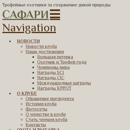
Трофейные охотники за сохранение дикой природы
САФАРИ
Navigation
НОВОСТИ
Новости клуба
Наши достижения
Большая пятерка
Охотник и Трофей года
Чемпионы мира
Награды SCI
Награды CIC
Международные награды
Награды КРРОТ
О КЛУБЕ
Обращение президента
История клуба
Фотосеты
О членстве в клубе
Стать членом клуба
Контакты