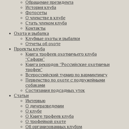
Обращение президента
История клуба
Фотосеты
О членстве в клубе
Стать членом клуба
Контакты
Охота и рыбалка
Клубные охоты и рыбалки
Отчеты об охоте
Проекты клуба
Книга трофеев охотничьего клуба
“Сафари”
Книга рекордов “Российские охотничьи
трофеи”
Всероссийский турнир по варминтингу
Первенство по охоте с подружейными
собаками
Состязания подсадных уток
Статьи
Интервью
О дичеразведении
О клубе
О Книге трофеев клуба
О трофейной охоте
Об организованных клубом