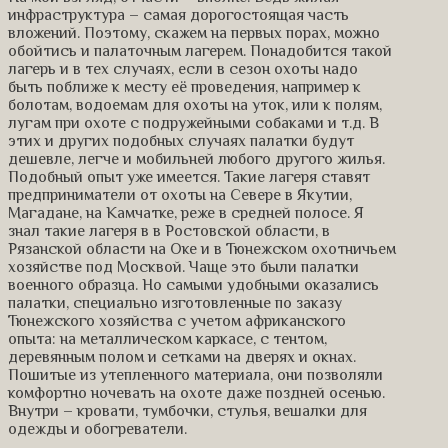
инфраструктура – самая дорогостоящая часть
вложений. Поэтому, скажем на первых порах, можно
обойтись и палаточным лагерем. Понадобится такой
лагерь и в тех случаях, если в сезон охоты надо
быть поближе к месту её проведения, например к
болотам, водоемам для охоты на уток, или к полям,
лугам при охоте с подружейными собаками и т.д. В
этих и других подобных случаях палатки будут
дешевле, легче и мобильней любого другого жилья.
Подобный опыт уже имеется. Такие лагеря ставят
предприниматели от охоты на Севере в Якутии,
Магадане, на Камчатке, реже в средней полосе. Я
знал такие лагеря в в Ростовской области, в
Рязанской области на Оке и в Тюнежском охотничьем
хозяйстве под Москвой. Чаще это были палатки
военного образца. Но самыми удобными оказались
палатки, специально изготовленные по заказу
Тюнежского хозяйства с учетом африканского
опыта: на металлическом каркасе, с тентом,
деревянным полом и сетками на дверях и окнах.
Пошитые из утепленного материала, они позволяли
комфортно ночевать на охоте даже поздней осенью.
Внутри – кровати, тумбочки, стулья, вешалки для
одежды и обогреватели.