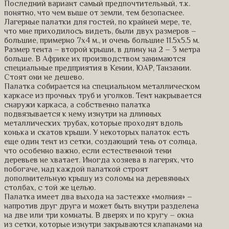
Последний вариант самый предпочтительный, т.к.
понятно, что чем выше от земли, тем безопаснее.
Лагерные палатки для гостей, по крайней мере, те,
что мне приходилось видеть, были двух размеров –
большие, примерно 7х4 м., и очень большие 11.5х5.5 м.
Размер тента – второй крыши, в длину на 2 – 3 метра
больше. В Африке их производством занимаются
специальные предприятия в Кении, ЮАР, Танзании.
Стоят они не дешево.
Палатка собирается на специальном металлическом
каркасе из прочных труб и уголков. Тент накрывается
снаружи каркаса, а собственно палатка
подвязывается к нему изнутри на длинных
металлических трубах, которые проходят вдоль
конька и скатов крыши. У некоторых палаток есть
еще один тент из сетки, создающий тень от солнца,
что особенно важно, если естественной тени
деревьев не хватает. Иногда хозяева в лагерях, что
побогаче, над каждой палаткой строят
дополнительную крышу из соломы на деревянных
столбах, с той же целью.
Палатка имеет два выхода на застежке «молния» –
напротив друг друга и может быть внутри разделена
на две или три комнаты. В дверях и по кругу – окна
из сетки, которые изнутри закрываются клапанами на