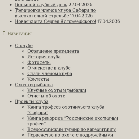
Большой клубный день
27.04.2026
Тренировка членов клуба Сафари по
высокоточной стрельбе
17.04.2026
Новая книга Сергея Ястржембского!
17.04.2026
Навигация
О клубе
Обращение президента
История клуба
Фотосеты
О членстве в клубе
Стать членом клуба
Контакты
Охота и рыбалка
Клубные охоты и рыбалки
Отчеты об охоте
Проекты клуба
Книга трофеев охотничьего клуба
“Сафари”
Книга рекордов “Российские охотничьи
трофеи”
Всероссийский турнир по варминтингу
Первенство по охоте с подружейными