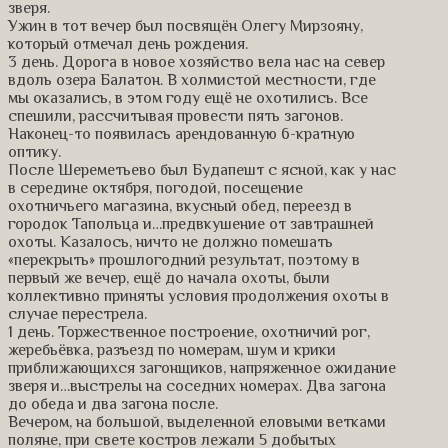
зверя.
Ужин в тот вечер был посвящён Олегу Мирзояну,
который отмечал день рождения.
3 день. Дорога в новое хозяйство вела нас на север
вдоль озера Балатон. В холмистой местности, где
мы оказались, в этом году ещё не охотились. Все
спешили, рассчитывая провести пять загонов.
Наконец-то появилась арендованную 6-кратную
оптику.
После Шереметьево был Будапешт с ясной, как у нас
в середине октября, погодой, посещение
охотничьего магазина, вкусный обед, переезд в
городок Тапольца и…предвкушение от завтрашней
охоты. Казалось, ничто не должно помешать
«перекрыть» прошлогодний результат, поэтому в
первый же вечер, ещё до начала охоты, были
коллективно приняты условия продолжения охоты в
случае перестрела.
1 день. Торжественное построение, охотничий рог,
жеребьёвка, разъезд по номерам, шум и крики
приближающихся загонщиков, напряженное ожидание
зверя и…выстрелы на соседних номерах. Два загона
до обеда и два загона после.
Вечером, на большой, выделенной еловыми ветками
поляне, при свете костров лежали 5 добытых