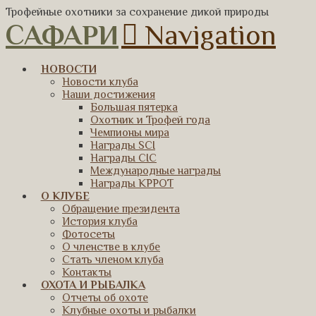
Трофейные охотники за сохранение дикой природы
САФАРИ
Navigation
НОВОСТИ
Новости клуба
Наши достижения
Большая пятерка
Охотник и Трофей года
Чемпионы мира
Награды SCI
Награды CIC
Международные награды
Награды КРРОТ
О КЛУБЕ
Обращение президента
История клуба
Фотосеты
О членстве в клубе
Стать членом клуба
Контакты
ОХОТА И РЫБАЛКА
Отчеты об охоте
Клубные охоты и рыбалки