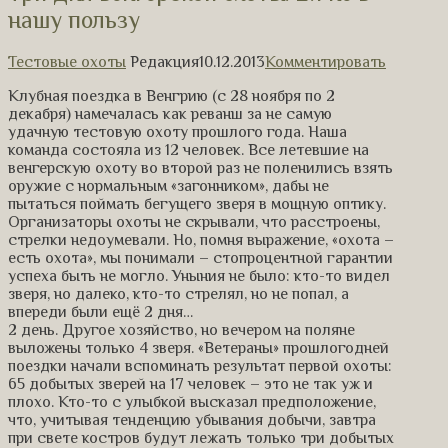
нашу пользу
Тестовые охоты
Редакция
10.12.2013
Комментировать
Клубная поездка в Венгрию (с 28 ноября по 2
декабря) намечалась как реванш за не самую
удачную тестовую охоту прошлого года. Наша
команда состояла из 12 человек. Все летевшие на
венгерскую охоту во второй раз не поленились взять
оружие с нормальным «загонником», дабы не
пытаться поймать бегущего зверя в мощную оптику.
Организаторы охоты не скрывали, что расстроены,
стрелки недоумевали. Но, помня выражение, «охота –
есть охота», мы понимали – стопроцентной гарантии
успеха быть не могло. Уныния не было: кто-то видел
зверя, но далеко, кто-то стрелял, но не попал, а
впереди были ещё 2 дня…
2 день. Другое хозяйство, но вечером на поляне
выложены только 4 зверя. «Ветераны» прошлогодней
поездки начали вспоминать результат первой охоты:
65 добытых зверей на 17 человек – это не так уж и
плохо. Кто-то с улыбкой высказал предположение,
что, учитывая тенденцию убывания добычи, завтра
при свете костров будут лежать только три добытых