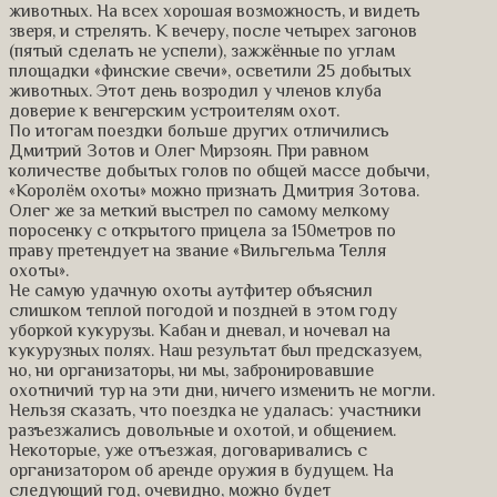
животных. На всех хорошая возможность, и видеть
зверя, и стрелять. К вечеру, после четырех загонов
(пятый сделать не успели), зажжённые по углам
площадки «финские свечи», осветили 25 добытых
животных. Этот день возродил у членов клуба
доверие к венгерским устроителям охот.
По итогам поездки больше других отличились
Дмитрий Зотов и Олег Мирзоян. При равном
количестве добытых голов по общей массе добычи,
«Королём охоты» можно признать Дмитрия Зотова.
Олег же за меткий выстрел по самому мелкому
поросенку с открытого прицела за 150метров по
праву претендует на звание «Вильгельма Телля
охоты».
Не самую удачную охоты аутфитер объяснил
слишком теплой погодой и поздней в этом году
уборкой кукурузы. Кабан и дневал, и ночевал на
кукурузных полях. Наш результат был предсказуем,
но, ни организаторы, ни мы, забронировавшие
охотничий тур на эти дни, ничего изменить не могли.
Нельзя сказать, что поездка не удалась: участники
разъезжались довольные и охотой, и общением.
Некоторые, уже отъезжая, договаривались с
организатором об аренде оружия в будущем. На
следующий год, очевидно, можно будет