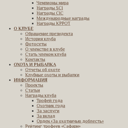
Чемпионы мира
Награды SCI
Награды CIC
Международные награды
Награды КРРОТ
О КЛУБЕ
Обращение президента
История клуба
Фотосеты
О членстве в клубе
Стать членом клуба
Контакты
ОХОТА И РЫБАЛКА
Отчеты об охоте
Клубные охоты и рыбалки
ИНФОРМАЦИЯ
Проекты
Статьи
Награды клуба
Трофей года
Охотник года
За заслуги
За вклад
Орден «За охотничью доблесть»
Рейтинг трофеев «Сафари»