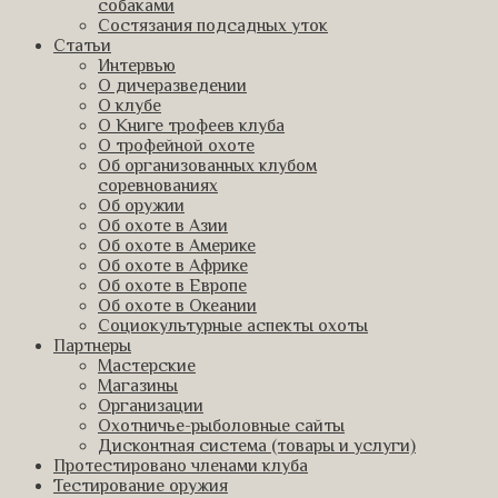
собаками
Состязания подсадных уток
Статьи
Интервью
О дичеразведении
О клубе
О Книге трофеев клуба
О трофейной охоте
Об организованных клубом
соревнованиях
Об оружии
Об охоте в Азии
Об охоте в Америке
Об охоте в Африке
Об охоте в Европе
Об охоте в Океании
Социокультурные аспекты охоты
Партнеры
Мастерские
Магазины
Организации
Охотничье-рыболовные сайты
Дисконтная система (товары и услуги)
Протестировано членами клуба
Тестирование оружия