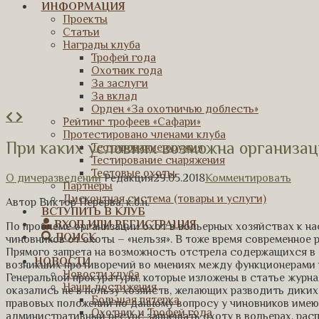
ИНФОРМАЦИЯ
Проекты
Статьи
Награды клуба
Трофей года
Охотник года
За заслуги
За вклад
Орден «За охотничью доблесть»
Рейтинг трофеев «Сафари»
Протестировано членами клуба
При каких условиях возможна организац
Тестирование оружия
Тестирование снаряжения
Тестовые охоты
О дичеразведении
Редакция
29.05.2018
Комментировать
Партнеры
Дисконтная система (товары и услуги)
Автор Виктор Перерва, к.б.н.
ВСТУПИТЬ В КЛУБ
ВХОД ИЛИ РЕГИСТРАЦИЯ
По проблеме организации охот в вольерных хозяйствах к н
ПОИСК
чиновников от охоты – «нельзя». В тоже время современное 
Прямого запрета на возможность отстрела содержащихся в за
НОВОСТИ
возникших противоречий во мнениях между функционерами 
Новости клуба
Генеральной прокуратуры, которые изложены в статье журнал
Наши достижения
оказались не в пользу хозяйств, желающих разводить диких
Большая пятерка
правовых положений по данному вопросу у чиновников имею
Охотник и Трофей года
административный ресурс запрещать охоту в вольерах, рас