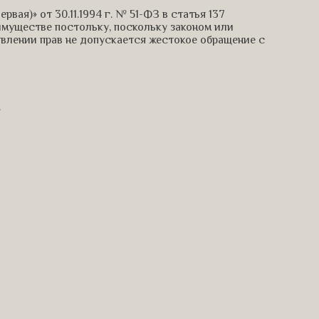
ая)» от 30.11.1994 г. № 51-ФЗ в статья 137
имуществе постольку, поскольку законом или
влении прав не допускается жестокое обращение с
.