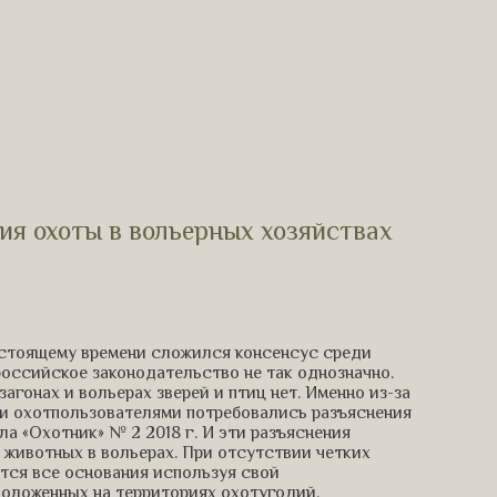
ия охоты в вольерных хозяйствах
астоящему времени сложился консенсус среди
российское законодательство не так однозначно.
гонах и вольерах зверей и птиц нет. Именно из-за
и охотпользователями потребовались разъяснения
а «Охотник» № 2 2018 г. И эти разъяснения
 животных в вольерах. При отсутствии четких
тся все основания используя свой
положенных на территориях охотугодий.