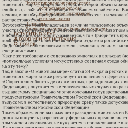
Протестировано членами клуба
животного мира – природная среда, в которой объекты жив
Тестирование оружия
свободы», а значит, содержащиеся в Вашем хозяйстве на Ва
Тестирование снаряжения
неволи, и потому юрисдикция закона «Об охоте…» и закона «
Тестовые охоты
распространяется.
Партнеры
Верховенство права владельцев земли на пользование объе
Дисконтная система (товары и услуги)
участках подтверждает и Федеральный закон «О животном м
ВСТУПИТЬ В КЛУБ
в пользование, в которой указывается, что «Приоритет в пр
ВХОД ИЛИ РЕГИСТРАЦИЯ
конкретной территории или акватории отдается российск
ПОИСК
Федерации:…собственникам земель, землевладельцам, рас
специалистами».
Какие же требования к содержанию животных в вольерах (не
«полувольные условия и искусственно созданная среда оби
на эту тему?
Так, в законе «О животном мире» статья 24 «Охрана редких
животного мира» все же регулирует отношения в сфере соде
«Оборотоспособность диких животных, принадлежащих к ви
Федерации, допускается в исключительных случаях по разр
выдаваемому специально уполномоченным государственным
предусмотренном Правительством Российской Федерации. 
выпуск их в естественную природную среду также допуска
Правительством Российской Федерации».
Таким образом, если вы пожелаете разводить животных из К
должны получить разрешение у федеральных органов власти.
том числе и охотничьих, не нуждается в согласовании с к
Для понимания того, на какие конкретно объекты животног