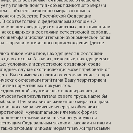
ует уточнить понятия «объект животного мира» и
урсы – объекты животного мира, которые в
аконами субъектов Российской Федерации
. В соответствии с федеральным законом «О
низмов всех видов диких животных, постоянно или
 находящихся в состоянии естественной свободы,
ого шельфа и исключительной экономической зоны
ира – организм животного происхождения (дикое
лько дикое животное, находящееся в состоянии
в целях охоты. А значит, животные, находящиеся в
льных условиях и искусственно созданной среде
оследнем случае охотинспекция может требовать от
т.к. Вы с ними заключили охотсоглашение, то при
дических оснований прийти на Вашу территорию и
яйства нормативных документов.
годичную добычу животных в вольерах нет, а
льзоваться результатами своего труда, какие бы
ыбрали. Для всех видов животного мира это право
 животного мира, изъятые из среды обитания в
дарственной, муниципальной или иных формах
аспоряжению такими животными регулируются
астоящим Федеральным законом, законами и иными
 также законами и иными нормативными правовыми