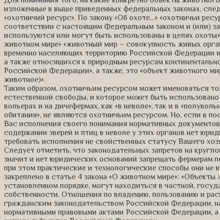
изложенные в выше приведенных федеральных законах, след
«охотничий ресурс». По закону «Об охоте…» «охотничьи рес
соответствии с настоящим Федеральным законом и (или) з
используются или могут быть использованы в целях охоты»
животном мире» «животный мир – совокупность живых орга
временно населяющих территорию Российской Федерации и
а также относящихся к природным ресурсам континентальн
Российской Федерации», а также, это «объект животного м
животное)».
Таким образом, охотничьим ресурсом может именоваться то
естественной свободы, и которое может быть использовано 
вольерах и на дичефермах, как «в неволе», так и в «полуво
обитания», не являются охотничьим ресурсом. Но, если в п
Вас исполнения своего понимания нормативных документов, 
содержании зверей и птиц в неволе у этих органов нет юри
требовать исполнения не свойственных статусу Вашего хоз
Следует отметить, что законодательных запретов на кругло
значит и нет юридических оснований запрещать фермерам по
при этом практические и технологические способы они не в
закреплено в статье 4 закона «О животном мире»: «Объекты
установленном порядке, могут находиться в частной, госу
собственности. Отношения по владению, пользованию и р
гражданским законодательством Российской Федерации, н
нормативными правовыми актами Российской Федерации, а