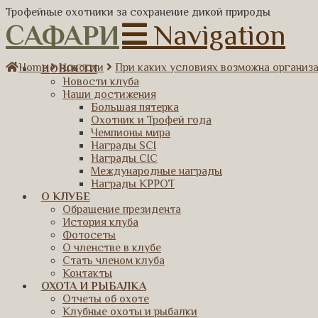
Трофейные охотники за сохранение дикой природы
САФАРИ
Navigation
Home
Новости
При каких условиях возможна организ
НОВОСТИ
Новости клуба
Наши достижения
Большая пятерка
Охотник и Трофей года
Чемпионы мира
Награды SCI
Награды CIC
Международные награды
Награды КРРОТ
О КЛУБЕ
Обращение президента
История клуба
Фотосеты
О членстве в клубе
Стать членом клуба
Контакты
ОХОТА И РЫБАЛКА
Отчеты об охоте
Клубные охоты и рыбалки