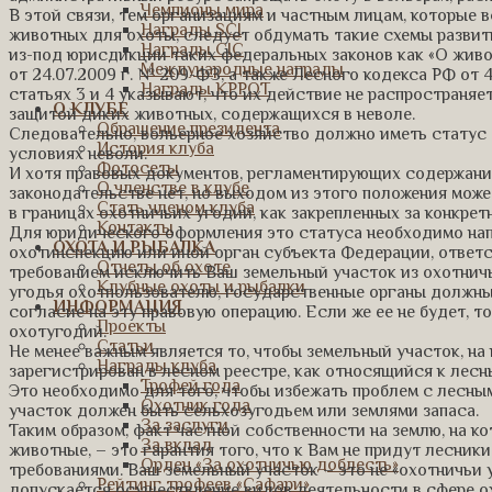
Чемпионы мира
В этой связи, тем организациям и частным лицам, которые 
Награды SCI
животных для охоты, следует обдумать такие схемы развит
Награды CIC
из-под юрисдикции таких федеральных законов как «О живот
Международные награды
от 24.07.2009 г. № 209-ФЗ, а также Лесного кодекса РФ от 4
Награды КРРОТ
статьях 3 и 4 указывают, что их действие не распространяе
О КЛУБЕ
защитой диких животных, содержащихся в неволе.
Обращение президента
Следовательно, вольерное хозяйство должно иметь статус о
История клуба
условиях неволи.
Фотосеты
И хотя правовых документов, регламентирующих содержани
О членстве в клубе
законодательстве нет, но выходом из этого положения може
Стать членом клуба
в границах охотничьих угодий, как закрепленных за конкре
Контакты
Для юридического оформления это статуса необходимо на
ОХОТА И РЫБАЛКА
охотинспекцию или иной орган субъекта Федерации, ответст
Отчеты об охоте
требованием исключить Ваш земельный участок из охотничь
Клубные охоты и рыбалки
угодья охотпользователю, государственные органы должны
ИНФОРМАЦИЯ
согласие на эту правовую операцию. Если же ее не будет, 
Проекты
охотугодий.
Статьи
Не менее важным является то, чтобы земельный участок, на
Награды клуба
зарегистрирован в лесном реестре, как относящийся к лесн
Трофей года
Это необходимо для того, чтобы избежать проблем с лесны
Охотник года
участок должен быть сельхозугодьем или землями запаса.
За заслуги
Таким образом, факт частной собственности на землю, на к
За вклад
животные, – это гарантия того, что к Вам не придут лесни
Орден «За охотничью доблесть»
требованиями. Ваш земельный участок – это не «охотничьи 
Рейтинг трофеев «Сафари»
допускается осуществление видов деятельности в сфере ох