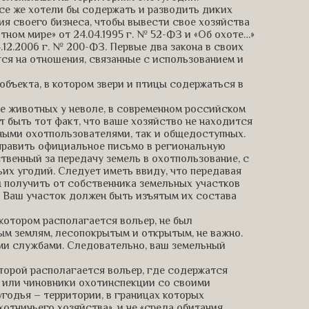
все же хотели бы содержать и разводить диких
ия своего бизнеса, чтобы вывести свое хозяйства
ном мире» от 24.04.1995 г. № 52-ФЗ и «Об охоте…»
.12.2006 г. № 200-ФЗ. Первые два закона в своих
тся на отношения, связанные с использованием и
бъекта, в котором звери и птицы содержаться в
е животных у неволе, в современном российском
т быть тот факт, что ваше хозяйство не находится
тными охотпользователями, так и общедоступных.
править официальное письмо в региональную
венный за передачу земель в охотпользование, с
их угодий. Следует иметь ввиду, что передавая
 получить от собственника земельных участков
то Ваш участок должен быть изъятым их состава
 котором располагается вольер, не был
ым землям, лесопокрытым и открытым, не важно.
ми службами. Следовательно, ваш земельный
оторой располагается вольер, где содержатся
ки или чиновники охотинспекции со своими
угодья – территории, в границах которых
отничьего хозяйства», и не «среда обитания