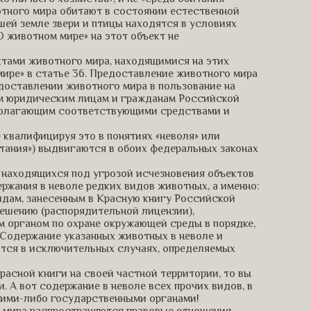
отного мира обитают в состоянии естественной
шей земле звери и птицы находятся в условиях
О животном мире» на этот объект не
ктами животного мира, находящимися на этих
ире» в статье 36. Предоставление животного мира
едоставлении животного мира в пользование на
им юридическим лицам и гражданам Российской
полагающим соответствующими средствами и
 квалифицируя это в понятиях «неволя» или
тания») выдвигаются в обоих федеральных законах
 и находящихся под угрозой исчезновения объектов
ржания в неволе редких видов животных, а именно:
дам, занесенным в Красную книгу Российской
ешению (распорядительной лицензии),
 органом по охране окружающей среды в порядке,
Содержание указанных животных в неволе и
ются в исключительных случаях, определяемых
расной книги на своей частной территории, то вы
 А вот содержание в неволе всех прочих видов, в
акими-либо государственными органами!
о мира распространяются правовые отношения,