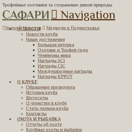
Трофейные охотники за сохранение дикой природы
САФАРИ
Navigation
Home
Новости
Медведи в Подмосковье
НОВОСТИ
Новости клуба
Наши достижения
Большая пятерка
Охотник и Трофей года
Чемпионы мира
Награды SCI
Награды CIC
Международные награды
Награды КРРОТ
О КЛУБЕ
Обращение президента
История клуба
Фотосеты
О членстве в клубе
Стать членом клуба
Контакты
ОХОТА И РЫБАЛКА
Отчеты об охоте
Клубные охоты и рыбалки