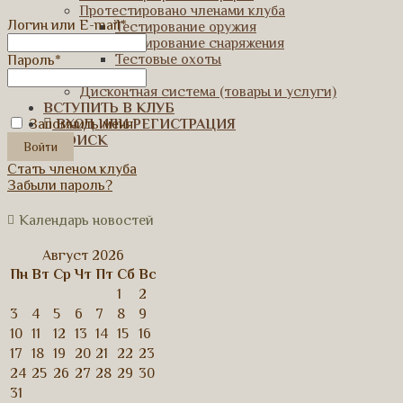
Протестировано членами клуба
Логин или E-mail
*
Тестирование оружия
Тестирование снаряжения
Тестовые охоты
Пароль
*
Партнеры
Дисконтная система (товары и услуги)
ВСТУПИТЬ В КЛУБ
Запомнить меня
ВХОД ИЛИ РЕГИСТРАЦИЯ
ПОИСК
Стать членом клуба
Забыли пароль?
Календарь новостей
Август 2026
Пн
Вт
Ср
Чт
Пт
Сб
Вс
1
2
3
4
5
6
7
8
9
10
11
12
13
14
15
16
17
18
19
20
21
22
23
24
25
26
27
28
29
30
31