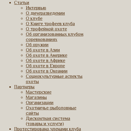
Статьи
Интервью
О дичеразведении
О клубе
О Книге трофеев клуба
О трофейной охоте
Об организованных клубом
соревнованиях
Об оружии
Об охоте в Азии
Об охоте в Америке
Об охоте в Африке
Об охоте в Европе
Об охоте в Океании
Социокультурные аспекты
охоты
Партнеры
Мастерские
Магазины
Организации
Охотничье-рыболовные
сайты
Дисконтная система
(товары и услуги)
Протестировано членами клуба