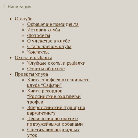
Навигация
О клубе
Обращение президента
История клуба
Фотосеты
О членстве в клубе
Стать членом клуба
Контакты
Охота и рыбалка
Клубные охоты и рыбалки
Отчеты об охоте
Проекты клуба
Книга трофеев охотничьего
клуба “Сафари”
Книга рекордов
“Российские охотничьи
трофеи”
Всероссийский турнир по
варминтингу
Первенство по охоте с
подружейными собаками
Состязания подсадных
уток