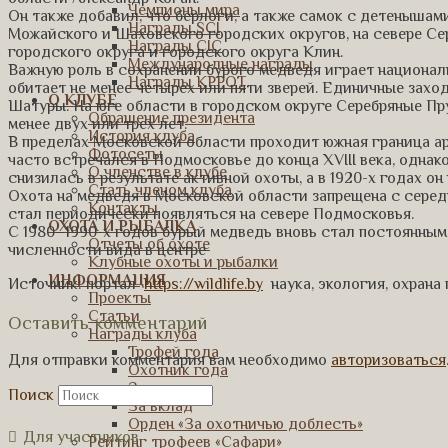
Чемпионы мира
Он также добавил, что берлоги, а также самок с детеныша
Награды SCI
Можайского и Шаховского городских округов, на севере С
Награды CIC
городского округа и городского округа Клин.
Международные награды
Важную роль в сохранении бурого медведя играет национал
Награды КРРОТ
обитает не менее четырех или пяти зверей. Единичные зах
О КЛУБЕ
Шатуры. На юге области в городском округе Серебряные Пр
Обращение президента
менее двух или трех лет.
История клуба
В пределах Московской области проходит южная граница а
Фотосеты
часто встречался в Подмосковье до конца XVIII века, однако
О членстве в клубе
снизилась в результате активной охоты, а в 1920-х годах он
Стать членом клуба
Охота на медведя в Московской области запрещена с середи
Контакты
стал периодически появляться на севере Подмосковья.
ОХОТА И РЫБАЛКА
С 1980–1990-х годов бурый медведь вновь стал постоянны
Отчеты об охоте
численности вида в центре
Клубные охоты и рыбалки
ИНФОРМАЦИЯ
Источник: портал
https://wildlife.by
наука, экология, охрана
Проекты
Статьи
Оставить комментарий
Награды клуба
Трофей года
Для отправки комментария вам необходимо
авторизоваться
Охотник года
За заслуги
Поиск
За вклад
Орден «За охотничью доблесть»
Для участников
Рейтинг трофеев «Сафари»