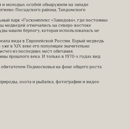
ми и молодых особей обнаружили на западе
ергиево-Посадского района, Талдомского
ьный парк «Госкомплекс «Завидово», где постоянно
оды медведей отмечались на северо-востоке
уды нашли берлогу, которая использовалась не
реала вида в Европейской России. Бурый медведь
 уже в XIX веке его популяция значительно
 исчез из последних мест обитания.
ны прошлого века. И только в 1970-х годах вид
м обитателем Подмосковья на фоне общего роста
 природы, охота и рыбалка, фотографии и видео
.