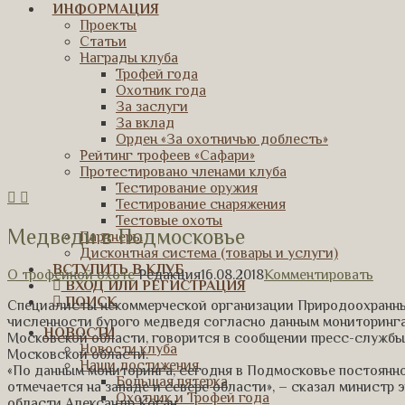
ИНФОРМАЦИЯ
Проекты
Статьи
Награды клуба
Трофей года
Охотник года
За заслуги
За вклад
Орден «За охотничью доблесть»
Рейтинг трофеев «Сафари»
Протестировано членами клуба
Тестирование оружия
Тестирование снаряжения
Тестовые охоты
Медведи в Подмосковье
Партнеры
Дисконтная система (товары и услуги)
ВСТУПИТЬ В КЛУБ
О трофейной охоте
Редакция
16.08.2018
Комментировать
ВХОД ИЛИ РЕГИСТРАЦИЯ
ПОИСК
Специалисты некоммерческой организации Природоохранны
численности бурого медведя согласно данным мониторинга
НОВОСТИ
Московской области, говорится в сообщении пресс-службы
Новости клуба
Московской области.
Наши достижения
«По данным мониторинга, сегодня в Подмосковье постоянно
Большая пятерка
отмечается на западе и севере области», – сказал министр
Охотник и Трофей года
области Александр Коган.