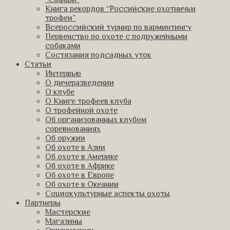
Книга рекордов “Российские охотничьи
трофеи”
Всероссийский турнир по варминтингу
Первенство по охоте с подружейными
собаками
Состязания подсадных уток
Статьи
Интервью
О дичеразведении
О клубе
О Книге трофеев клуба
О трофейной охоте
Об организованных клубом
соревнованиях
Об оружии
Об охоте в Азии
Об охоте в Америке
Об охоте в Африке
Об охоте в Европе
Об охоте в Океании
Социокультурные аспекты охоты
Партнеры
Мастерские
Магазины