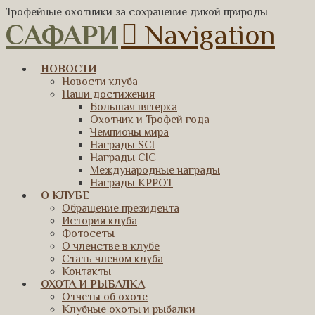
Трофейные охотники за сохранение дикой природы
САФАРИ
Navigation
НОВОСТИ
Новости клуба
Наши достижения
Большая пятерка
Охотник и Трофей года
Чемпионы мира
Награды SCI
Награды CIC
Международные награды
Награды КРРОТ
О КЛУБЕ
Обращение президента
История клуба
Фотосеты
О членстве в клубе
Стать членом клуба
Контакты
ОХОТА И РЫБАЛКА
Отчеты об охоте
Клубные охоты и рыбалки