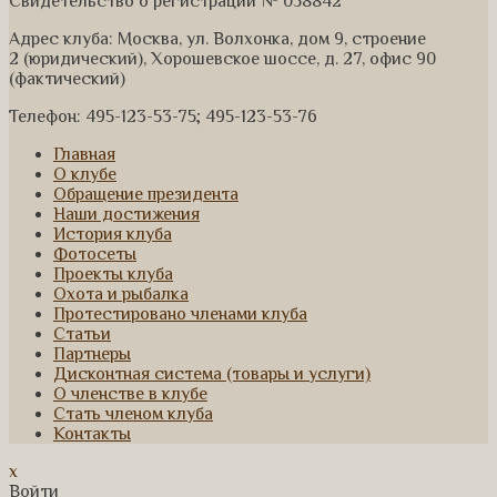
Свидетельство о регистрации № 058842
Адрес клуба: Москва, ул. Волхонка, дом 9, строение
2 (юридический), Хорошевское шоссе, д. 27, офис 90
(фактический)
Телефон: 495-123-53-75; 495-123-53-76
Главная
О клубе
Обращение президента
Наши достижения
История клуба
Фотосеты
Проекты клуба
Охота и рыбалка
Протестировано членами клуба
Статьи
Партнеры
Дисконтная система (товары и услуги)
О членстве в клубе
Стать членом клуба
Контакты
x
Войти