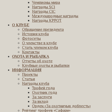
Чемпионы мира
Награды SCI
Награды CIC
Международные награды
Награды КРРОТ
О КЛУБЕ
Обращение президента
История клуба
Фотосеты
О членстве в клубе
Стать членом клуба
Контакты
ОХОТА И РЫБАЛКА
Отчеты об охоте
Клубные охоты и рыбалки
ИНФОРМАЦИЯ
Проекты
Статьи
Награды клуба
Трофей года
Охотник года
За заслуги
За вклад
Орден «За охотничью доблесть»
Рейтинг трофеев «Сафари»