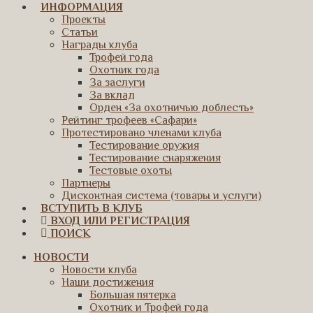
ИНФОРМАЦИЯ
Проекты
Статьи
Награды клуба
Трофей года
Охотник года
За заслуги
За вклад
Орден «За охотничью доблесть»
Рейтинг трофеев «Сафари»
Протестировано членами клуба
Тестирование оружия
Тестирование снаряжения
Тестовые охоты
Партнеры
Дисконтная система (товары и услуги)
ВСТУПИТЬ В КЛУБ
ВХОД ИЛИ РЕГИСТРАЦИЯ
ПОИСК
НОВОСТИ
Новости клуба
Наши достижения
Большая пятерка
Охотник и Трофей года