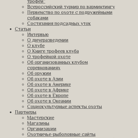
трофеи”
Всероссийский турнир по варминтингу
Первенство по охоте с подружейными
собаками
Состязания подсадных уток
Статьи
Интервью
О дичеразведении
О клубе
О Книге трофеев клуба
О трофейной охоте
Об организованных клубом
соревнованиях
Об оружии
Об охоте в Азии
Об охоте в Америке
Об охоте в Африке
Об охоте в Европе
Об охоте в Океании
Социокультурные аспекты охоты
Партнеры
Мастерские
Магазины
Организации
Охотничье-рыболовные сайты