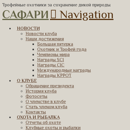
Трофейные охотники за сохранение дикой природы
САФАРИ
Navigation
НОВОСТИ
Новости клуба
Наши достижения
Большая пятерка
Охотник и Трофей года
Чемпионы мира
Награды SCI
Награды CIC
Международные награды
Награды КРРОТ
О КЛУБЕ
Обращение президента
История клуба
Фотосеты
О членстве в клубе
Стать членом клуба
Контакты
ОХОТА И РЫБАЛКА
Отчеты об охоте
Клубные охоты и рыбалки