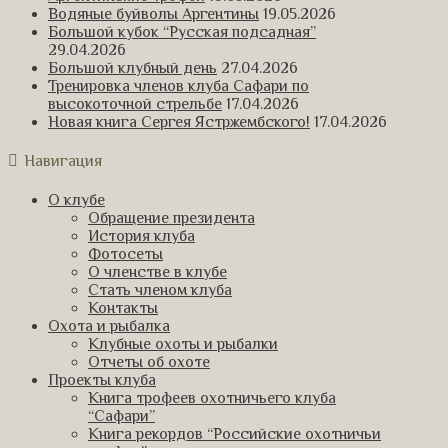
Водяные буйволы Аргентины
19.05.2026
Большой кубок “Русская подсадная”
29.04.2026
Большой клубный день
27.04.2026
Тренировка членов клуба Сафари по
высокоточной стрельбе
17.04.2026
Новая книга Сергея Ястржембского!
17.04.2026
Навигация
О клубе
Обращение президента
История клуба
Фотосеты
О членстве в клубе
Стать членом клуба
Контакты
Охота и рыбалка
Клубные охоты и рыбалки
Отчеты об охоте
Проекты клуба
Книга трофеев охотничьего клуба
“Сафари”
Книга рекордов “Российские охотничьи