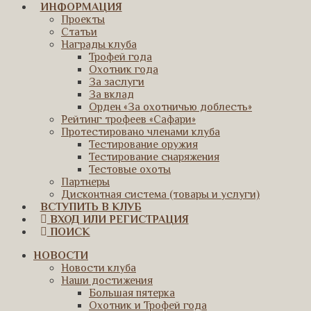
ИНФОРМАЦИЯ
Проекты
Статьи
Награды клуба
Трофей года
Охотник года
За заслуги
За вклад
Орден «За охотничью доблесть»
Рейтинг трофеев «Сафари»
Протестировано членами клуба
Тестирование оружия
Тестирование снаряжения
Тестовые охоты
Партнеры
Дисконтная система (товары и услуги)
ВСТУПИТЬ В КЛУБ
ВХОД ИЛИ РЕГИСТРАЦИЯ
ПОИСК
НОВОСТИ
Новости клуба
Наши достижения
Большая пятерка
Охотник и Трофей года