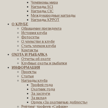
Чемпионы мира
Награды SCI
Награды CIC
Международные награды
Награды КРРОТ
О КЛУБЕ
Обращение президента
История клуба
Фотосеты
О членстве в клубе
Стать членом клуба
Контакты
ОХОТА И РЫБАЛКА
Отчеты об охоте
Клубные охоты и рыбалки
ИНФОРМАЦИЯ
Проекты
Статьи
Награды клуба
Трофей года
Охотник года
За заслуги
За вклад
Орден «За охотничью доблесть»
Рейтинг трофеев «Сафари»