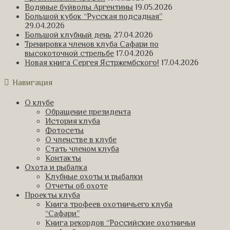
Водяные буйволы Аргентины
19.05.2026
Большой кубок “Русская подсадная”
29.04.2026
Большой клубный день
27.04.2026
Тренировка членов клуба Сафари по
высокоточной стрельбе
17.04.2026
Новая книга Сергея Ястржембского!
17.04.2026
Навигация
О клубе
Обращение президента
История клуба
Фотосеты
О членстве в клубе
Стать членом клуба
Контакты
Охота и рыбалка
Клубные охоты и рыбалки
Отчеты об охоте
Проекты клуба
Книга трофеев охотничьего клуба
“Сафари”
Книга рекордов “Российские охотничьи