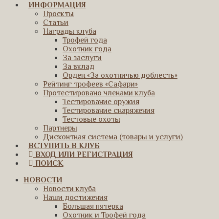
ИНФОРМАЦИЯ
Проекты
Статьи
Награды клуба
Трофей года
Охотник года
За заслуги
За вклад
Орден «За охотничью доблесть»
Рейтинг трофеев «Сафари»
Протестировано членами клуба
Тестирование оружия
Тестирование снаряжения
Тестовые охоты
Партнеры
Дисконтная система (товары и услуги)
ВСТУПИТЬ В КЛУБ
ВХОД ИЛИ РЕГИСТРАЦИЯ
ПОИСК
НОВОСТИ
Новости клуба
Наши достижения
Большая пятерка
Охотник и Трофей года