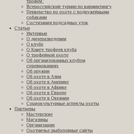
трофеи”
Всероссийский турнир по варминтингу
Первенство по охоте с подружейными
собаками
Состязания подсадных уток
Статьи
Интервью
О дичеразведении
О клубе
О Книге трофеев клуба
О трофейной охоте
Об организованных клубом
соревнованиях
Об оружии
Об охоте в Азии
Об охоте в Америке
Об охоте в Африке
Об охоте в Европе
Об охоте в Океании
Социокультурные аспекты охоты
Партнеры
Мастерские
Магазины
Организации
Охотничье-рыболовные сайты