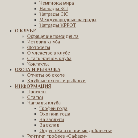
Чемпионы мира
Награды SCI
Награды CIC
Международные награды
Награды КРРОТ
О КЛУБЕ
Обращение президента
История клуба
Фотосеты
О членстве в клубе
Стать членом клуба
Контакты
ОХОТА И РЫБАЛКА
Отчеты об охоте
Клубные охоты и рыбалки
ИНФОРМАЦИЯ
Проекты
Статьи
Награды клуба
Трофей года
Охотник года
За заслуги
За вклад
Орден «За охотничью доблесть»
Рейтинг трофеев «Сафари»