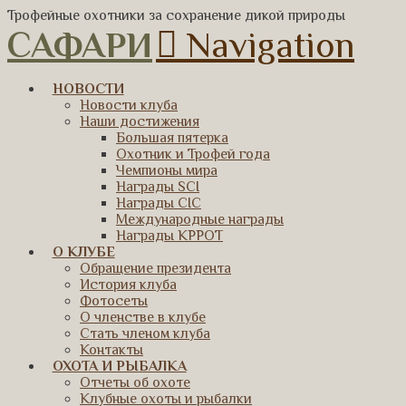
Трофейные охотники за сохранение дикой природы
САФАРИ
Navigation
НОВОСТИ
Новости клуба
Наши достижения
Большая пятерка
Охотник и Трофей года
Чемпионы мира
Награды SCI
Награды CIC
Международные награды
Награды КРРОТ
О КЛУБЕ
Обращение президента
История клуба
Фотосеты
О членстве в клубе
Стать членом клуба
Контакты
ОХОТА И РЫБАЛКА
Отчеты об охоте
Клубные охоты и рыбалки