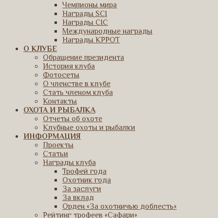
Чемпионы мира
Награды SCI
Награды CIC
Международные награды
Награды КРРОТ
О КЛУБЕ
Обращение президента
История клуба
Фотосеты
О членстве в клубе
Стать членом клуба
Контакты
ОХОТА И РЫБАЛКА
Отчеты об охоте
Клубные охоты и рыбалки
ИНФОРМАЦИЯ
Проекты
Статьи
Награды клуба
Трофей года
Охотник года
За заслуги
За вклад
Орден «За охотничью доблесть»
Рейтинг трофеев «Сафари»