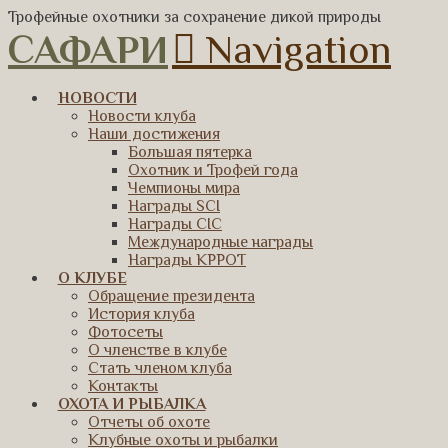
Трофейные охотники за сохранение дикой природы
САФАРИ
Navigation
НОВОСТИ
Новости клуба
Наши достижения
Большая пятерка
Охотник и Трофей года
Чемпионы мира
Награды SCI
Награды CIC
Международные награды
Награды КРРОТ
О КЛУБЕ
Обращение президента
История клуба
Фотосеты
О членстве в клубе
Стать членом клуба
Контакты
ОХОТА И РЫБАЛКА
Отчеты об охоте
Клубные охоты и рыбалки