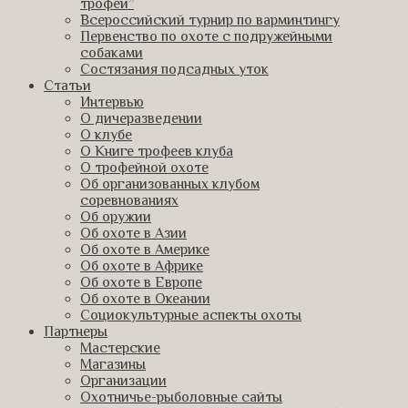
трофеи”
Всероссийский турнир по варминтингу
Первенство по охоте с подружейными
собаками
Состязания подсадных уток
Статьи
Интервью
О дичеразведении
О клубе
О Книге трофеев клуба
О трофейной охоте
Об организованных клубом
соревнованиях
Об оружии
Об охоте в Азии
Об охоте в Америке
Об охоте в Африке
Об охоте в Европе
Об охоте в Океании
Социокультурные аспекты охоты
Партнеры
Мастерские
Магазины
Организации
Охотничье-рыболовные сайты