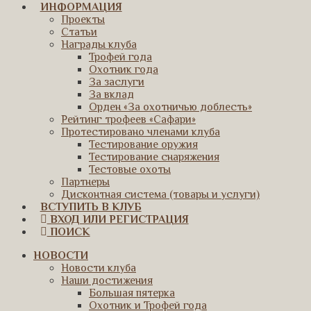
ИНФОРМАЦИЯ
Проекты
Статьи
Награды клуба
Трофей года
Охотник года
За заслуги
За вклад
Орден «За охотничью доблесть»
Рейтинг трофеев «Сафари»
Протестировано членами клуба
Тестирование оружия
Тестирование снаряжения
Тестовые охоты
Партнеры
Дисконтная система (товары и услуги)
ВСТУПИТЬ В КЛУБ
ВХОД ИЛИ РЕГИСТРАЦИЯ
ПОИСК
НОВОСТИ
Новости клуба
Наши достижения
Большая пятерка
Охотник и Трофей года