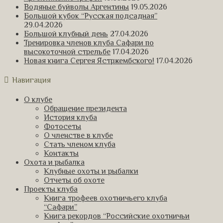
Водяные буйволы Аргентины
19.05.2026
Большой кубок “Русская подсадная”
29.04.2026
Большой клубный день
27.04.2026
Тренировка членов клуба Сафари по
высокоточной стрельбе
17.04.2026
Новая книга Сергея Ястржембского!
17.04.2026
Навигация
О клубе
Обращение президента
История клуба
Фотосеты
О членстве в клубе
Стать членом клуба
Контакты
Охота и рыбалка
Клубные охоты и рыбалки
Отчеты об охоте
Проекты клуба
Книга трофеев охотничьего клуба
“Сафари”
Книга рекордов “Российские охотничьи