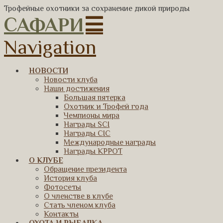
Трофейные охотники за сохранение дикой природы
САФАРИ
Navigation
НОВОСТИ
Новости клуба
Наши достижения
Большая пятерка
Охотник и Трофей года
Чемпионы мира
Награды SCI
Награды CIC
Международные награды
Награды КРРОТ
О КЛУБЕ
Обращение президента
История клуба
Фотосеты
О членстве в клубе
Стать членом клуба
Контакты