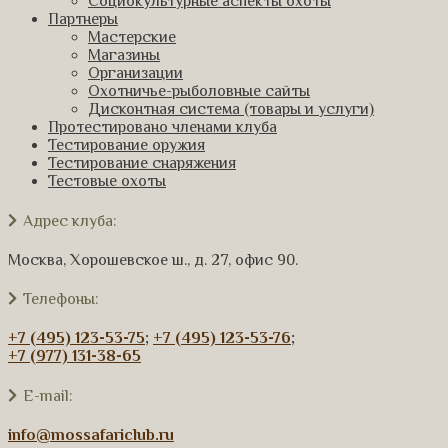
Социокультурные аспекты охоты
Партнеры
Мастерские
Магазины
Организации
Охотничье-рыболовные сайты
Дисконтная система (товары и услуги)
Протестировано членами клуба
Тестирование оружия
Тестирование снаряжения
Тестовые охоты
Адрес клуба:
Москва, Хорошевское ш., д. 27, офис 90.
Телефоны:
+7 (495) 123-53-75
;
+7 (495) 123-53-76
;
+7 (977) 131-38-65
E-mail:
info@mossafariclub.ru