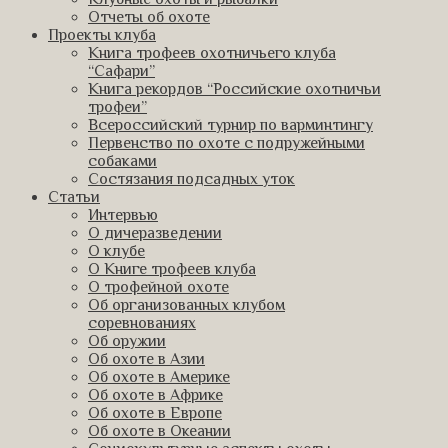
Отчеты об охоте
Проекты клуба
Книга трофеев охотничьего клуба
“Сафари”
Книга рекордов “Российские охотничьи
трофеи”
Всероссийский турнир по варминтингу
Первенство по охоте с подружейными
собаками
Состязания подсадных уток
Статьи
Интервью
О дичеразведении
О клубе
О Книге трофеев клуба
О трофейной охоте
Об организованных клубом
соревнованиях
Об оружии
Об охоте в Азии
Об охоте в Америке
Об охоте в Африке
Об охоте в Европе
Об охоте в Океании