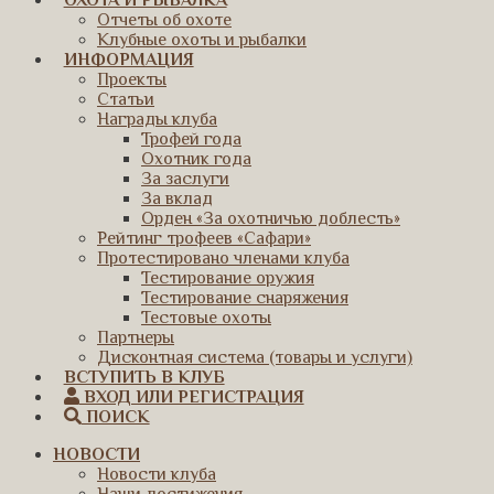
ОХОТА И РЫБАЛКА
Отчеты об охоте
Клубные охоты и рыбалки
ИНФОРМАЦИЯ
Проекты
Статьи
Награды клуба
Трофей года
Охотник года
За заслуги
За вклад
Орден «За охотничью доблесть»
Рейтинг трофеев «Сафари»
Протестировано членами клуба
Тестирование оружия
Тестирование снаряжения
Тестовые охоты
Партнеры
Дисконтная система (товары и услуги)
ВСТУПИТЬ В КЛУБ
ВХОД ИЛИ РЕГИСТРАЦИЯ
ПОИСК
НОВОСТИ
Новости клуба