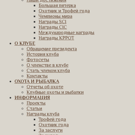
Наши достижения
Большая пятерка
Охотник и Трофей года
Чемпионы мира
Награды SCI
Награды CIC
Международные награды
Награды КРРОТ
О КЛУБЕ
Обращение президента
История клуба
Фотосеты
О членстве в клубе
Стать членом клуба
Контакты
ОХОТА И РЫБАЛКА
Отчеты об охоте
Клубные охоты и рыбалки
ИНФОРМАЦИЯ
Проекты
Статьи
Награды клуба
Трофей года
Охотник года
За заслуги