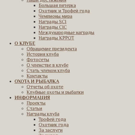
Наши достижения
Большая пятерка
Охотник и Трофей года
Чемпионы мира
Награды SCI
Награды CIC
Международные награды
Награды КРРОТ
О КЛУБЕ
Обращение президента
История клуба
Фотосеты
О членстве в клубе
Стать членом клуба
Контакты
ОХОТА И РЫБАЛКА
Отчеты об охоте
Клубные охоты и рыбалки
ИНФОРМАЦИЯ
Проекты
Статьи
Награды клуба
Трофей года
Охотник года
За заслуги