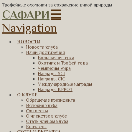
Трофейные охотники за сохранение дикой природы
САФАРИ
Navigation
НОВОСТИ
Новости клуба
Наши достижения
Большая пятерка
Охотник и Трофей года
Чемпионы мира
Награды SCI
Награды CIC
Международные награды
Награды КРРОТ
О КЛУБЕ
Обращение президента
История клуба
Фотосеты
О членстве в клубе
Стать членом клуба
Контакты