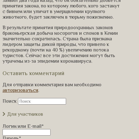
заявил два года назад, что он обязательно добьется
принятия закона, по которому любого, кого застанут
с бивнем или уличат в умерщвлении крупного
животного, будет заключен в тюрьму пожизненно.
В результате принятия природоохранных законов
браконьерская добыча носорогов и слонов в Кении
значительно сократилась. Страна была признана
лидером защиты дикой природы, что привело к
рекордному (почти на 40 %) увеличению потока
туристов. Сейчас все эти достижения могут быть
утрачены из-за эпидемии коронавируса.
Оставить комментарий
Для отправки комментария вам необходимо
авторизоваться
.
Поиск
Для участников
Логин или E-mail
*
Пароль
*