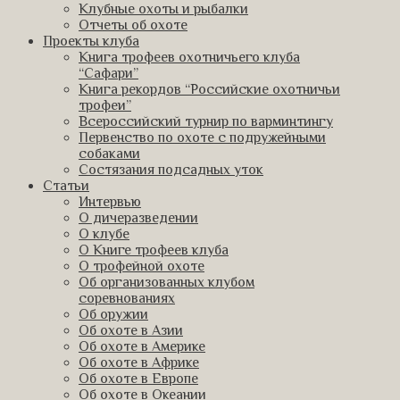
Клубные охоты и рыбалки
Отчеты об охоте
Проекты клуба
Книга трофеев охотничьего клуба
“Сафари”
Книга рекордов “Российские охотничьи
трофеи”
Всероссийский турнир по варминтингу
Первенство по охоте с подружейными
собаками
Состязания подсадных уток
Статьи
Интервью
О дичеразведении
О клубе
О Книге трофеев клуба
О трофейной охоте
Об организованных клубом
соревнованиях
Об оружии
Об охоте в Азии
Об охоте в Америке
Об охоте в Африке
Об охоте в Европе
Об охоте в Океании