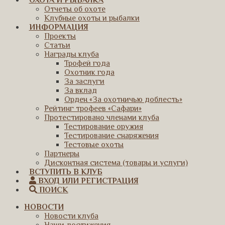
ОХОТА И РЫБАЛКА
Отчеты об охоте
Клубные охоты и рыбалки
ИНФОРМАЦИЯ
Проекты
Статьи
Награды клуба
Трофей года
Охотник года
За заслуги
За вклад
Орден «За охотничью доблесть»
Рейтинг трофеев «Сафари»
Протестировано членами клуба
Тестирование оружия
Тестирование снаряжения
Тестовые охоты
Партнеры
Дисконтная система (товары и услуги)
ВСТУПИТЬ В КЛУБ
ВХОД ИЛИ РЕГИСТРАЦИЯ
ПОИСК
НОВОСТИ
Новости клуба