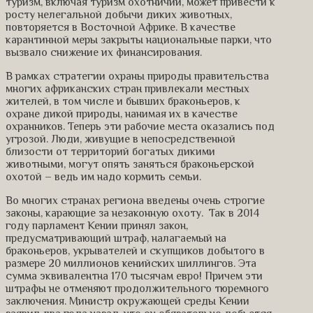
туризм, включая туризм охотничий, может привести к
росту нелегальной добычи диких животных,
повторяется в Восточной Африке. В качестве
карантинной меры закрыты национальные парки, что
вызвало снижение их финансирования.
В рамках стратегии охраны природы правительства
многих африканских стран привлекали местных
жителей, в том числе и бывших браконьеров, к
охране дикой природы, нанимая их в качестве
охранников. Теперь эти рабочие места оказались под
угрозой. Люди, живущие в непосредственной
близости от территорий богатых дикими
животными, могут опять заняться браконьерской
охотой – ведь им надо кормить семьи.
Во многих странах региона введены очень строгие
законы, карающие за незаконную охоту. Так в 2014
году парламент Кении принял закон,
предусматривающий штраф, налагаемый на
браконьеров, укрывателей и скупщиков добытого в
размере 20 миллионов кенийских шиллингов. Эта
сумма эквивалентна 170 тысячам евро! Причем эти
штрафы не отменяют продолжительного тюремного
заключения. Министр окружающей среды Кении