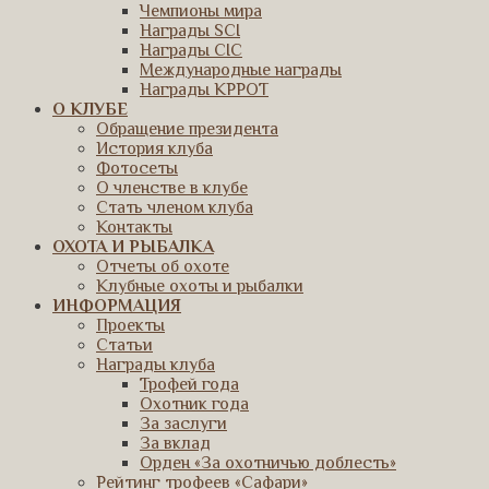
Чемпионы мира
Награды SCI
Награды CIC
Международные награды
Награды КРРОТ
О КЛУБЕ
Обращение президента
История клуба
Фотосеты
О членстве в клубе
Стать членом клуба
Контакты
ОХОТА И РЫБАЛКА
Отчеты об охоте
Клубные охоты и рыбалки
ИНФОРМАЦИЯ
Проекты
Статьи
Награды клуба
Трофей года
Охотник года
За заслуги
За вклад
Орден «За охотничью доблесть»
Рейтинг трофеев «Сафари»