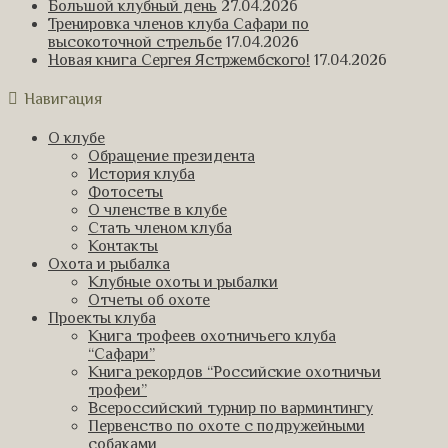
Большой клубный день
27.04.2026
Тренировка членов клуба Сафари по
высокоточной стрельбе
17.04.2026
Новая книга Сергея Ястржембского!
17.04.2026
Навигация
О клубе
Обращение президента
История клуба
Фотосеты
О членстве в клубе
Стать членом клуба
Контакты
Охота и рыбалка
Клубные охоты и рыбалки
Отчеты об охоте
Проекты клуба
Книга трофеев охотничьего клуба
“Сафари”
Книга рекордов “Российские охотничьи
трофеи”
Всероссийский турнир по варминтингу
Первенство по охоте с подружейными
собаками