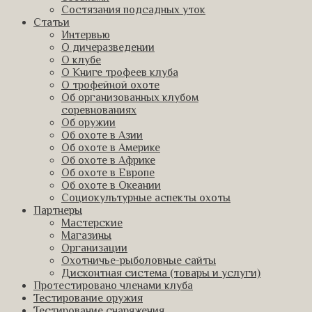
Состязания подсадных уток
Статьи
Интервью
О дичеразведении
О клубе
О Книге трофеев клуба
О трофейной охоте
Об организованных клубом
соревнованиях
Об оружии
Об охоте в Азии
Об охоте в Америке
Об охоте в Африке
Об охоте в Европе
Об охоте в Океании
Социокультурные аспекты охоты
Партнеры
Мастерские
Магазины
Организации
Охотничье-рыболовные сайты
Дисконтная система (товары и услуги)
Протестировано членами клуба
Тестирование оружия
Тестирование снаряжения