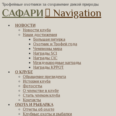
Трофейные охотники за сохранение дикой природы
САФАРИ
Navigation
НОВОСТИ
Новости клуба
Наши достижения
Большая пятерка
Охотник и Трофей года
Чемпионы мира
Награды SCI
Награды CIC
Международные награды
Награды КРРОТ
О КЛУБЕ
Обращение президента
История клуба
Фотосеты
О членстве в клубе
Стать членом клуба
Контакты
ОХОТА И РЫБАЛКА
Отчеты об охоте
Клубные охоты и рыбалки