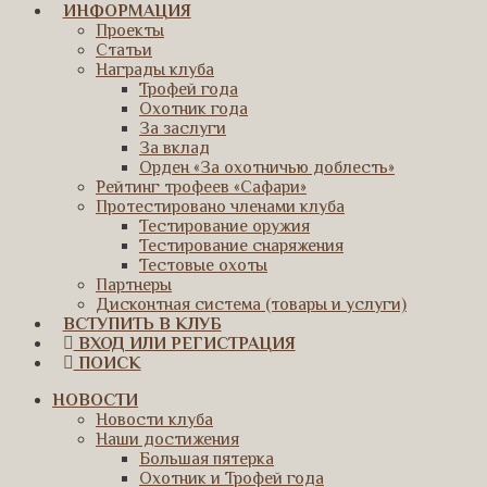
ИНФОРМАЦИЯ
Проекты
Статьи
Награды клуба
Трофей года
Охотник года
За заслуги
За вклад
Орден «За охотничью доблесть»
Рейтинг трофеев «Сафари»
Протестировано членами клуба
Тестирование оружия
Тестирование снаряжения
Тестовые охоты
Партнеры
Дисконтная система (товары и услуги)
ВСТУПИТЬ В КЛУБ
ВХОД ИЛИ РЕГИСТРАЦИЯ
ПОИСК
НОВОСТИ
Новости клуба
Наши достижения
Большая пятерка
Охотник и Трофей года