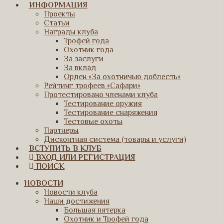
ИНФОРМАЦИЯ
Проекты
Статьи
Награды клуба
Трофей года
Охотник года
За заслуги
За вклад
Орден «За охотничью доблесть»
Рейтинг трофеев «Сафари»
Протестировано членами клуба
Тестирование оружия
Тестирование снаряжения
Тестовые охоты
Партнеры
Дисконтная система (товары и услуги)
ВСТУПИТЬ В КЛУБ
ВХОД ИЛИ РЕГИСТРАЦИЯ
ПОИСК
НОВОСТИ
Новости клуба
Наши достижения
Большая пятерка
Охотник и Трофей года