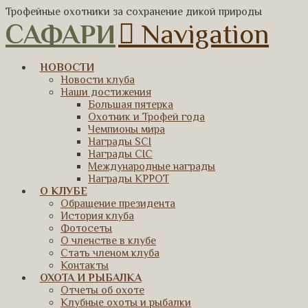
Трофейные охотники за сохранение дикой природы
САФАРИ
Navigation
НОВОСТИ
Новости клуба
Наши достижения
Большая пятерка
Охотник и Трофей года
Чемпионы мира
Награды SCI
Награды CIC
Международные награды
Награды КРРОТ
О КЛУБЕ
Обращение президента
История клуба
Фотосеты
О членстве в клубе
Стать членом клуба
Контакты
ОХОТА И РЫБАЛКА
Отчеты об охоте
Клубные охоты и рыбалки