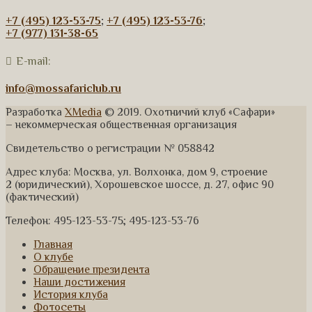
+7 (495) 123-53-75
;
+7 (495) 123-53-76
;
+7 (977) 131-38-65
E-mail:
info@mossafariclub.ru
Разработка
XMedia
© 2019. Охотничий клуб «Сафари»
– некоммерческая общественная организация
Свидетельство о регистрации № 058842
Адрес клуба: Москва, ул. Волхонка, дом 9, строение
2 (юридический), Хорошевское шоссе, д. 27, офис 90
(фактический)
Телефон: 495-123-53-75; 495-123-53-76
Главная
О клубе
Обращение президента
Наши достижения
История клуба
Фотосеты