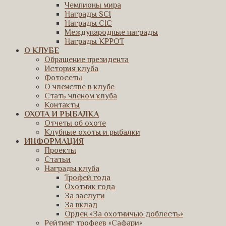
Чемпионы мира
Награды SCI
Награды CIC
Международные награды
Награды КРРОТ
О КЛУБЕ
Обращение президента
История клуба
Фотосеты
О членстве в клубе
Стать членом клуба
Контакты
ОХОТА И РЫБАЛКА
Отчеты об охоте
Клубные охоты и рыбалки
ИНФОРМАЦИЯ
Проекты
Статьи
Награды клуба
Трофей года
Охотник года
За заслуги
За вклад
Орден «За охотничью доблесть»
Рейтинг трофеев «Сафари»