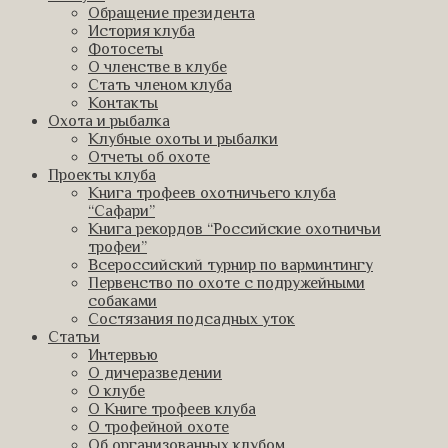
Обращение президента
История клуба
Фотосеты
О членстве в клубе
Стать членом клуба
Контакты
Охота и рыбалка
Клубные охоты и рыбалки
Отчеты об охоте
Проекты клуба
Книга трофеев охотничьего клуба
“Сафари”
Книга рекордов “Российские охотничьи
трофеи”
Всероссийский турнир по варминтингу
Первенство по охоте с подружейными
собаками
Состязания подсадных уток
Статьи
Интервью
О дичеразведении
О клубе
О Книге трофеев клуба
О трофейной охоте
Об организованных клубом