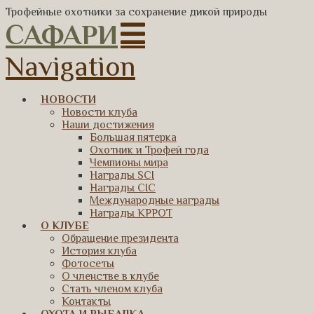
Трофейные охотники за сохранение дикой природы
САФАРИ
Navigation
НОВОСТИ
Новости клуба
Наши достижения
Большая пятерка
Охотник и Трофей года
Чемпионы мира
Награды SCI
Награды CIC
Международные награды
Награды КРРОТ
О КЛУБЕ
Обращение президента
История клуба
Фотосеты
О членстве в клубе
Стать членом клуба
Контакты