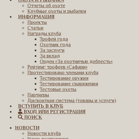
ОХОТА И РЫБАЛКА
Отчеты об охоте
Клубные охоты и рыбалки
ИНФОРМАЦИЯ
Проекты
Статьи
Награды клуба
Трофей года
Охотник года
За заслуги
За вклад
Орден «За охотничью доблесть»
Рейтинг трофеев «Сафари»
Протестировано членами клуба
Тестирование оружия
Тестирование снаряжения
Тестовые охоты
Партнеры
Дисконтная система (товары и услуги)
ВСТУПИТЬ В КЛУБ
ВХОД ИЛИ РЕГИСТРАЦИЯ
ПОИСК
НОВОСТИ
Новости клуба