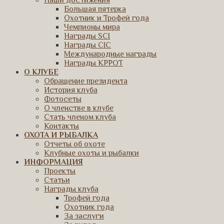
Наши достижения
Большая пятерка
Охотник и Трофей года
Чемпионы мира
Награды SCI
Награды CIC
Международные награды
Награды КРРОТ
О КЛУБЕ
Обращение президента
История клуба
Фотосеты
О членстве в клубе
Стать членом клуба
Контакты
ОХОТА И РЫБАЛКА
Отчеты об охоте
Клубные охоты и рыбалки
ИНФОРМАЦИЯ
Проекты
Статьи
Награды клуба
Трофей года
Охотник года
За заслуги