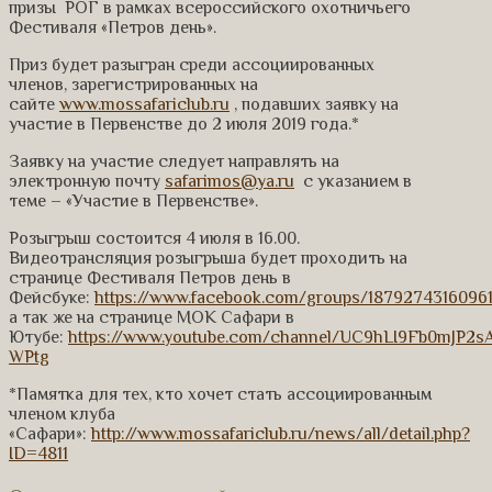
призы РОГ в рамках всероссийского охотничьего
Фестиваля «Петров день».
Приз будет разыгран среди ассоциированных
членов, зарегистрированных на
сайте
www.mossafariclub.ru
, подавших заявку на
участие в Первенстве до 2 июля 2019 года.*
Заявку на участие следует направлять на
электронную почту
safarimos@ya.ru
с указанием в
теме – «Участие в Первенстве».
Розыгрыш состоится 4 июля в 16.00.
Видеотрансляция розыгрыша будет проходить на
странице Фестиваля Петров день в
Фейсбуке:
https://www.facebook.com/groups/18792743160961
а так же на странице МОК Сафари в
Ютубе:
https://www.youtube.com/channel/UC9hLI9Fb0mJP2s
WPtg
*Памятка для тех, кто хочет стать ассоциированным
членом клуба
«Сафари»:
http://www.mossafariclub.ru/news/all/detail.php?
ID=4811