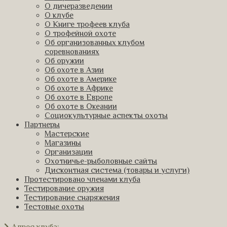
О дичеразведении
О клубе
О Книге трофеев клуба
О трофейной охоте
Об организованных клубом
соревнованиях
Об оружии
Об охоте в Азии
Об охоте в Америке
Об охоте в Африке
Об охоте в Европе
Об охоте в Океании
Социокультурные аспекты охоты
Партнеры
Мастерские
Магазины
Организации
Охотничье-рыболовные сайты
Дисконтная система (товары и услуги)
Протестировано членами клуба
Тестирование оружия
Тестирование снаряжения
Тестовые охоты
Адрес клуба: