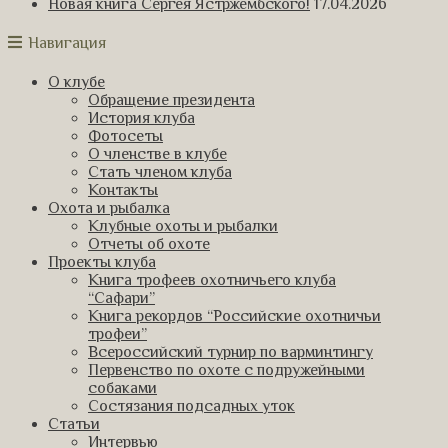
Новая книга Сергея Ястржембского!
17.04.2026
Навигация
О клубе
Обращение президента
История клуба
Фотосеты
О членстве в клубе
Стать членом клуба
Контакты
Охота и рыбалка
Клубные охоты и рыбалки
Отчеты об охоте
Проекты клуба
Книга трофеев охотничьего клуба
“Сафари”
Книга рекордов “Российские охотничьи
трофеи”
Всероссийский турнир по варминтингу
Первенство по охоте с подружейными
собаками
Состязания подсадных уток
Статьи
Интервью