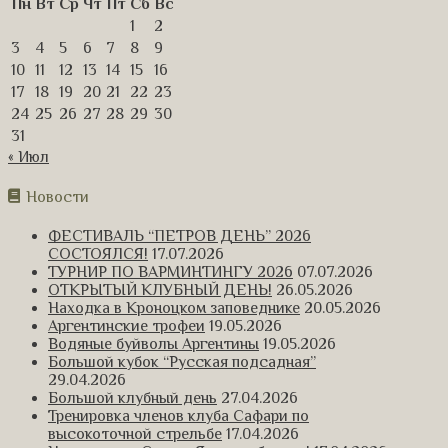
Пн
Вт
Ср
Чт
Пт
Сб
Вс
1
2
3
4
5
6
7
8
9
10
11
12
13
14
15
16
17
18
19
20
21
22
23
24
25
26
27
28
29
30
31
« Июл
Новости
ФЕСТИВАЛЬ “ПЕТРОВ ДЕНЬ” 2026
СОСТОЯЛСЯ!
17.07.2026
ТУРНИР ПО ВАРМИНТИНГУ 2026
07.07.2026
ОТКРЫТЫЙ КЛУБНЫЙ ДЕНЬ!
26.05.2026
Находка в Кроноцком заповеднике
20.05.2026
Аргентинские трофеи
19.05.2026
Водяные буйволы Аргентины
19.05.2026
Большой кубок “Русская подсадная”
29.04.2026
Большой клубный день
27.04.2026
Тренировка членов клуба Сафари по
высокоточной стрельбе
17.04.2026