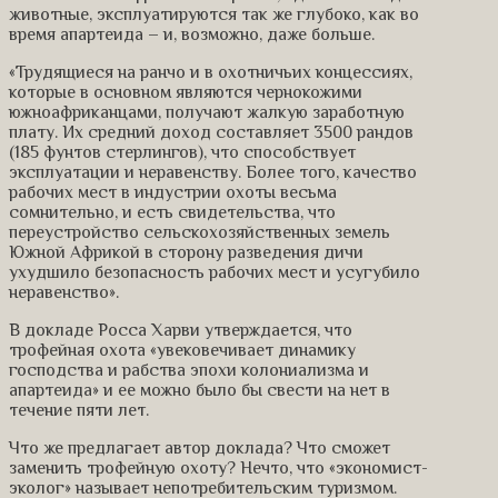
животные, эксплуатируются так же глубоко, как во
время апартеида – и, возможно, даже больше.
«Трудящиеся на ранчо и в охотничьих концессиях,
которые в основном являются чернокожими
южноафриканцами, получают жалкую заработную
плату. Их средний доход составляет 3500 рандов
(185 фунтов стерлингов), что способствует
эксплуатации и неравенству. Более того, качество
рабочих мест в индустрии охоты весьма
сомнительно, и есть свидетельства, что
переустройство сельскохозяйственных земель
Южной Африкой в ​​сторону разведения дичи
ухудшило безопасность рабочих мест и усугубило
неравенство».
В докладе Росса Харви утверждается, что
трофейная охота «увековечивает динамику
господства и рабства эпохи колониализма и
апартеида» и ее можно было бы свести на нет в
течение пяти лет.
Что же предлагает автор доклада? Что сможет
заменить трофейную охоту? Нечто, что «экономист-
эколог» называет непотребительским туризмом.