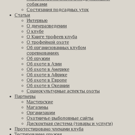
собаками
Состязания подсадных уток
Статьи
Интервью
О дичеразведении
О клубе
О Книге трофеев клуба
О трофейной охоте
Об организованных клубом
соревнованиях
Об оружии
Об охоте в Азии
Об охоте в Америке
Об охоте в Африке
Об охоте в Европе
Об охоте в Океании
Социокультурные аспекты охоты
Партнеры
Мастерские
Магазины
Организации
Охотничье-рыболовные сайты
Дисконтная система (товары и услуги)
Протестировано членами клуба
Тестирование оружия