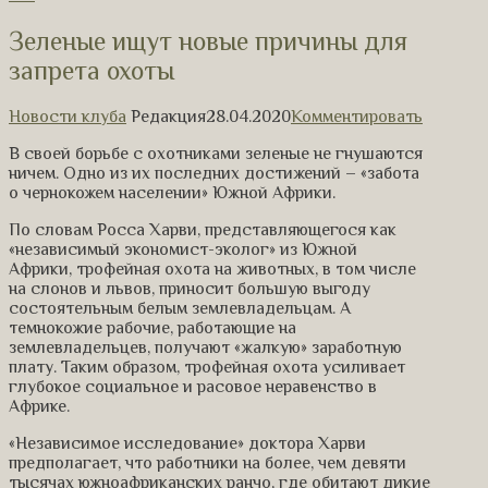
Зеленые ищут новые причины для
запрета охоты
Новости клуба
Редакция
28.04.2020
Комментировать
В своей борьбе с охотниками зеленые не гнушаются
ничем. Одно из их последних достижений – «забота
о чернокожем населении» Южной Африки.
По словам Росса Харви, представляющегося как
«независимый экономист-эколог» из Южной
Африки, трофейная охота на животных, в том числе
на слонов и львов, приносит большую выгоду
состоятельным белым землевладельцам. А
темнокожие рабочие, работающие на
землевладельцев, получают «жалкую» заработную
плату. Таким образом, трофейная охота усиливает
глубокое социальное и расовое неравенство в
Африке.
«Независимое исследование» доктора Харви
предполагает, что работники на более, чем девяти
тысячах южноафриканских ранчо, где обитают дикие