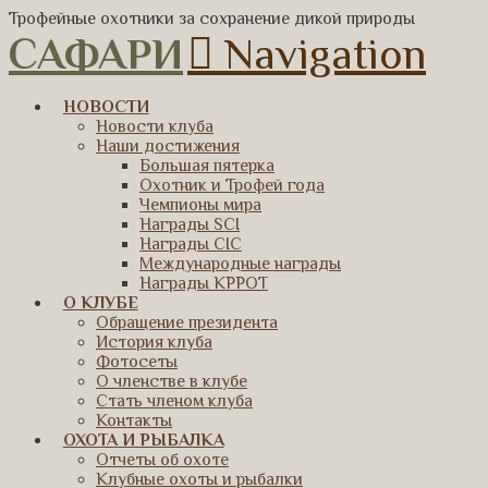
Трофейные охотники за сохранение дикой природы
САФАРИ
Navigation
НОВОСТИ
Новости клуба
Наши достижения
Большая пятерка
Охотник и Трофей года
Чемпионы мира
Награды SCI
Награды CIC
Международные награды
Награды КРРОТ
О КЛУБЕ
Обращение президента
История клуба
Фотосеты
О членстве в клубе
Стать членом клуба
Контакты
ОХОТА И РЫБАЛКА
Отчеты об охоте
Клубные охоты и рыбалки