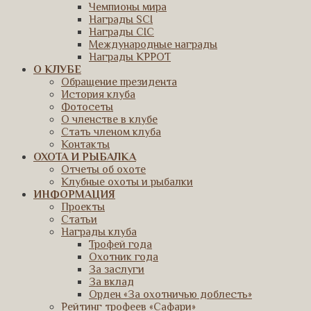
Чемпионы мира
Награды SCI
Награды CIC
Международные награды
Награды КРРОТ
О КЛУБЕ
Обращение президента
История клуба
Фотосеты
О членстве в клубе
Стать членом клуба
Контакты
ОХОТА И РЫБАЛКА
Отчеты об охоте
Клубные охоты и рыбалки
ИНФОРМАЦИЯ
Проекты
Статьи
Награды клуба
Трофей года
Охотник года
За заслуги
За вклад
Орден «За охотничью доблесть»
Рейтинг трофеев «Сафари»