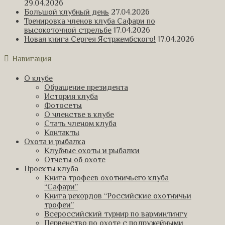
29.04.2026
Большой клубный день
27.04.2026
Тренировка членов клуба Сафари по
высокоточной стрельбе
17.04.2026
Новая книга Сергея Ястржембского!
17.04.2026
Навигация
О клубе
Обращение президента
История клуба
Фотосеты
О членстве в клубе
Стать членом клуба
Контакты
Охота и рыбалка
Клубные охоты и рыбалки
Отчеты об охоте
Проекты клуба
Книга трофеев охотничьего клуба
“Сафари”
Книга рекордов “Российские охотничьи
трофеи”
Всероссийский турнир по варминтингу
Первенство по охоте с подружейными