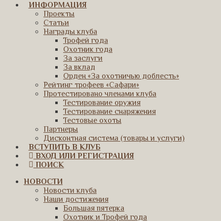
ИНФОРМАЦИЯ
Проекты
Статьи
Награды клуба
Трофей года
Охотник года
За заслуги
За вклад
Орден «За охотничью доблесть»
Рейтинг трофеев «Сафари»
Протестировано членами клуба
Тестирование оружия
Тестирование снаряжения
Тестовые охоты
Партнеры
Дисконтная система (товары и услуги)
ВСТУПИТЬ В КЛУБ
ВХОД ИЛИ РЕГИСТРАЦИЯ
ПОИСК
НОВОСТИ
Новости клуба
Наши достижения
Большая пятерка
Охотник и Трофей года