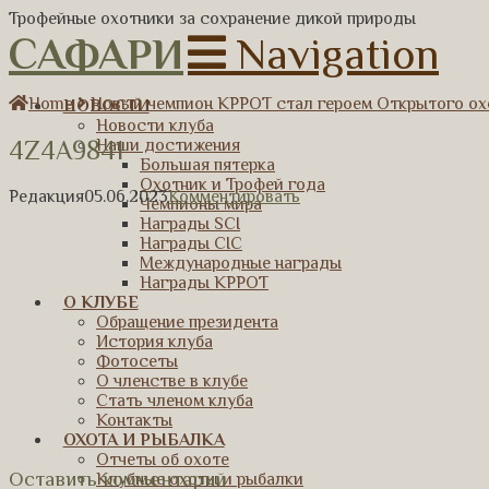
Трофейные охотники за сохранение дикой природы
САФАРИ
Navigation
Home
Новый чемпион КРРОТ стал героем Открытого ох
НОВОСТИ
Новости клуба
4Z4A9841
Наши достижения
Большая пятерка
Охотник и Трофей года
Редакция
05.06.2023
Комментировать
Чемпионы мира
Награды SCI
Награды CIC
Международные награды
Награды КРРОТ
О КЛУБЕ
Обращение президента
История клуба
Фотосеты
О членстве в клубе
Стать членом клуба
Контакты
ОХОТА И РЫБАЛКА
Отчеты об охоте
Оставить комментарий
Клубные охоты и рыбалки