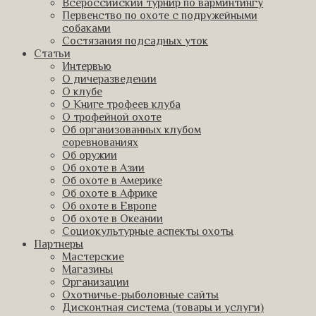
Всероссийский турнир по варминтингу
Первенство по охоте с подружейными
собаками
Состязания подсадных уток
Статьи
Интервью
О дичеразведении
О клубе
О Книге трофеев клуба
О трофейной охоте
Об организованных клубом
соревнованиях
Об оружии
Об охоте в Азии
Об охоте в Америке
Об охоте в Африке
Об охоте в Европе
Об охоте в Океании
Социокультурные аспекты охоты
Партнеры
Мастерские
Магазины
Организации
Охотничье-рыболовные сайты
Дисконтная система (товары и услуги)