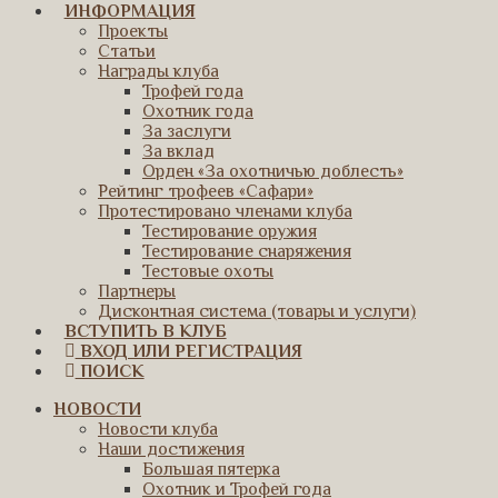
ИНФОРМАЦИЯ
Проекты
Статьи
Награды клуба
Трофей года
Охотник года
За заслуги
За вклад
Орден «За охотничью доблесть»
Рейтинг трофеев «Сафари»
Протестировано членами клуба
Тестирование оружия
Тестирование снаряжения
Тестовые охоты
Партнеры
Дисконтная система (товары и услуги)
ВСТУПИТЬ В КЛУБ
ВХОД ИЛИ РЕГИСТРАЦИЯ
ПОИСК
НОВОСТИ
Новости клуба
Наши достижения
Большая пятерка
Охотник и Трофей года