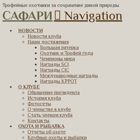
Трофейные охотники за сохранение дикой природы
САФАРИ
Navigation
НОВОСТИ
Новости клуба
Наши достижения
Большая пятерка
Охотник и Трофей года
Чемпионы мира
Награды SCI
Награды CIC
Международные награды
Награды КРРОТ
О КЛУБЕ
Обращение президента
История клуба
Фотосеты
О членстве в клубе
Стать членом клуба
Контакты
ОХОТА И РЫБАЛКА
Отчеты об охоте
Клубные охоты и рыбалки