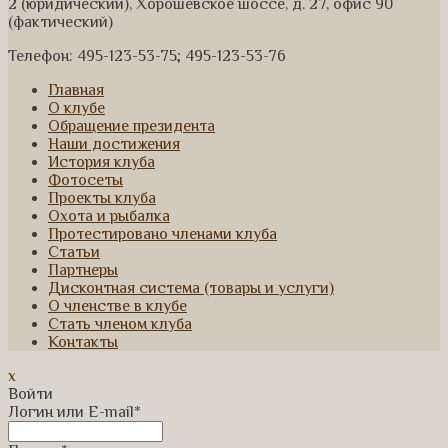
2 (юридический), Хорошевское шоссе, д. 27, офис 90
(фактический)
Телефон: 495-123-53-75; 495-123-53-76
Главная
О клубе
Обращение президента
Наши достижения
История клуба
Фотосеты
Проекты клуба
Охота и рыбалка
Протестировано членами клуба
Статьи
Партнеры
Дисконтная система (товары и услуги)
О членстве в клубе
Стать членом клуба
Контакты
x
Войти
Логин или E-mail
*