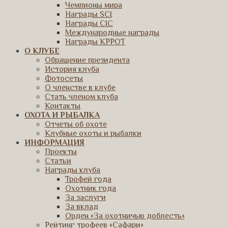
Чемпионы мира
Награды SCI
Награды CIC
Международные награды
Награды КРРОТ
О КЛУБЕ
Обращение президента
История клуба
Фотосеты
О членстве в клубе
Стать членом клуба
Контакты
ОХОТА И РЫБАЛКА
Отчеты об охоте
Клубные охоты и рыбалки
ИНФОРМАЦИЯ
Проекты
Статьи
Награды клуба
Трофей года
Охотник года
За заслуги
За вклад
Орден «За охотничью доблесть»
Рейтинг трофеев «Сафари»