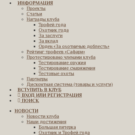
ИНФОРМАЦИЯ
Проекты
Статьи
Награды клуба
Трофей года
Охотник года
За заслуги
За вклад
Орден «За охотничью доблесть»
Рейтинг трофеев «Сафари»
Протестировано членами клуба
Тестирование оружия
Тестирование снаряжения
Тестовые охоты
Партнеры
Дисконтная система (товары и услуги)
ВСТУПИТЬ В КЛУБ
ВХОД ИЛИ РЕГИСТРАЦИЯ
ПОИСК
НОВОСТИ
Новости клуба
Наши достижения
Большая пятерка
Охотник и Трофей года