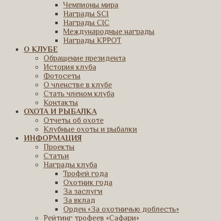
Чемпионы мира
Награды SCI
Награды CIC
Международные награды
Награды КРРОТ
О КЛУБЕ
Обращение президента
История клуба
Фотосеты
О членстве в клубе
Стать членом клуба
Контакты
ОХОТА И РЫБАЛКА
Отчеты об охоте
Клубные охоты и рыбалки
ИНФОРМАЦИЯ
Проекты
Статьи
Награды клуба
Трофей года
Охотник года
За заслуги
За вклад
Орден «За охотничью доблесть»
Рейтинг трофеев «Сафари»