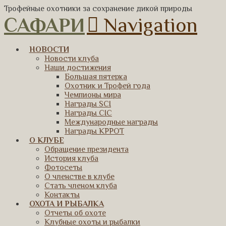
Трофейные охотники за сохранение дикой природы
САФАРИ
Navigation
НОВОСТИ
Новости клуба
Наши достижения
Большая пятерка
Охотник и Трофей года
Чемпионы мира
Награды SCI
Награды CIC
Международные награды
Награды КРРОТ
О КЛУБЕ
Обращение президента
История клуба
Фотосеты
О членстве в клубе
Стать членом клуба
Контакты
ОХОТА И РЫБАЛКА
Отчеты об охоте
Клубные охоты и рыбалки