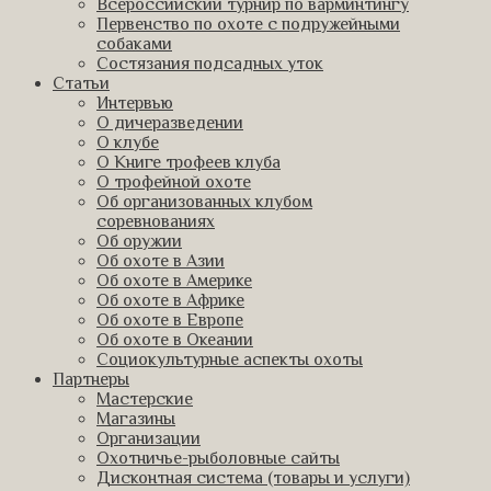
Всероссийский турнир по варминтингу
Первенство по охоте с подружейными
собаками
Состязания подсадных уток
Статьи
Интервью
О дичеразведении
О клубе
О Книге трофеев клуба
О трофейной охоте
Об организованных клубом
соревнованиях
Об оружии
Об охоте в Азии
Об охоте в Америке
Об охоте в Африке
Об охоте в Европе
Об охоте в Океании
Социокультурные аспекты охоты
Партнеры
Мастерские
Магазины
Организации
Охотничье-рыболовные сайты
Дисконтная система (товары и услуги)