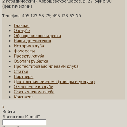
2 (юридический), Хорошевское шоссе, д. 27, офис 90
(фактический)
Телефон: 495-123-53-75; 495-123-53-76
Главная
О клубе
Обращение президента
Наши достижения
История клуба
Фотосеты
Проекты клуба
Охота и рыбалка
Протестировано членами клуба
Статьи
Партнеры
Дисконтная система (товары и услуги)
О членстве в клубе
Стать членом клуба
Контакты
x
Войти
Логин или E-mail
*