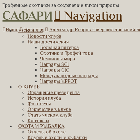
Трофейные охотники за сохранение дикой природы
САФАРИ
Navigation
Home
Новости
Александр Егоров завершил танзанийс
НОВОСТИ
Новости клуба
Наши достижения
Большая пятерка
Охотник и Трофей года
Чемпионы мира
Награды SCI
Награды CIC
Международные награды
Награды КРРОТ
О КЛУБЕ
Обращение президента
История клуба
Фотосеты
О членстве в клубе
Стать членом клуба
Контакты
ОХОТА И РЫБАЛКА
Отчеты об охоте
Клубные охоты и рыбалки