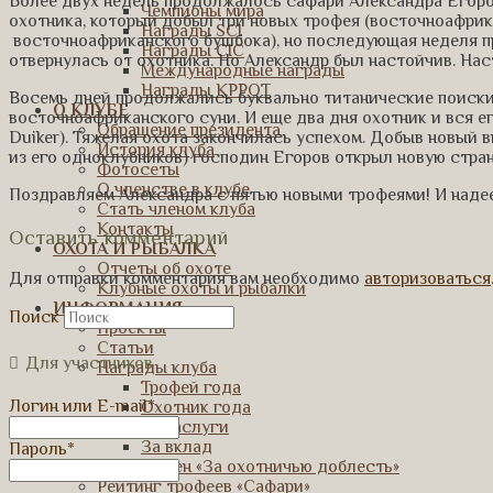
Более двух недель продолжалось сафари Александра Егоров
Чемпионы мира
охотника, который добыл три новых трофея (восточноафрик
Награды SCI
восточноафриканского бушбока), но последующая неделя п
Награды CIC
отвернулась от охотника. Но Александр был настойчив. На
Международные награды
Награды КРРОТ
Восемь дней продолжались буквально титанические поиски
О КЛУБЕ
восточноафриканского суни. И еще два дня охотник и вся е
Обращение президента
Duiker). Тяжелая охота закончилась успехом. Добыв новый 
История клуба
из его одноклубников) господин Егоров открыл новую стран
Фотосеты
О членстве в клубе
Поздравляем Александра с пятью новыми трофеями! И надее
Стать членом клуба
Контакты
Оставить комментарий
ОХОТА И РЫБАЛКА
Отчеты об охоте
Для отправки комментария вам необходимо
авторизоваться
Клубные охоты и рыбалки
ИНФОРМАЦИЯ
Поиск
Проекты
Статьи
Для участников
Награды клуба
Трофей года
Логин или E-mail
*
Охотник года
За заслуги
За вклад
Пароль
*
Орден «За охотничью доблесть»
Рейтинг трофеев «Сафари»