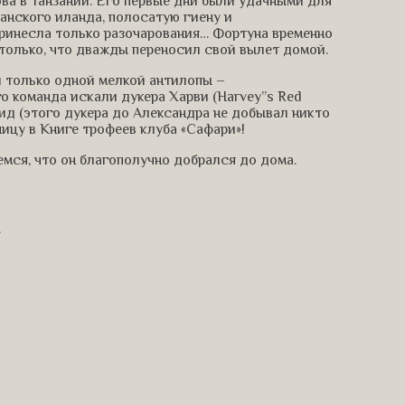
а в Танзании. Его первые дни были удачными для
анского иланда, полосатую гиену и
ринесла только разочарования… Фортуна временно
столько, что дважды переносил свой вылет домой.
 только одной мелкой антилопы –
го команда искали дукера Харви (Harvey”s Red
вид (этого дукера до Александра не добывал никто
ицу в Книге трофеев клуба «Сафари»!
мся, что он благополучно добрался до дома.
.