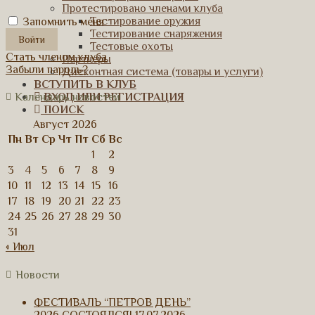
Протестировано членами клуба
Тестирование оружия
Запомнить меня
Тестирование снаряжения
Тестовые охоты
Стать членом клуба
Партнеры
Забыли пароль?
Дисконтная система (товары и услуги)
ВСТУПИТЬ В КЛУБ
ВХОД ИЛИ РЕГИСТРАЦИЯ
Календарь новостей
ПОИСК
Август 2026
Пн
Вт
Ср
Чт
Пт
Сб
Вс
1
2
3
4
5
6
7
8
9
10
11
12
13
14
15
16
17
18
19
20
21
22
23
24
25
26
27
28
29
30
31
« Июл
Новости
ФЕСТИВАЛЬ “ПЕТРОВ ДЕНЬ”
2026 СОСТОЯЛСЯ!
17.07.2026