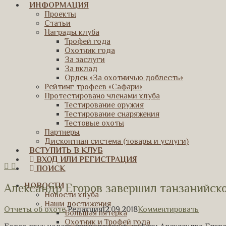
ИНФОРМАЦИЯ
Проекты
Статьи
Награды клуба
Трофей года
Охотник года
За заслуги
За вклад
Орден «За охотничью доблесть»
Рейтинг трофеев «Сафари»
Протестировано членами клуба
Тестирование оружия
Тестирование снаряжения
Тестовые охоты
Партнеры
Дисконтная система (товары и услуги)
ВСТУПИТЬ В КЛУБ
ВХОД ИЛИ РЕГИСТРАЦИЯ
ПОИСК
Александр Егоров завершил танзанийск
НОВОСТИ
Новости клуба
Наши достижения
Отчеты об охоте
Редакция
12.09.2018
Комментировать
Большая пятерка
Охотник и Трофей года