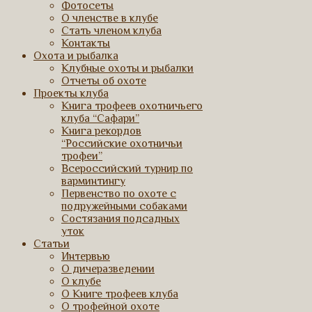
Фотосеты
О членстве в клубе
Стать членом клуба
Контакты
Охота и рыбалка
Клубные охоты и рыбалки
Отчеты об охоте
Проекты клуба
Книга трофеев охотничьего
клуба “Сафари”
Книга рекордов
“Российские охотничьи
трофеи”
Всероссийский турнир по
варминтингу
Первенство по охоте с
подружейными собаками
Состязания подсадных
уток
Статьи
Интервью
О дичеразведении
О клубе
О Книге трофеев клуба
О трофейной охоте