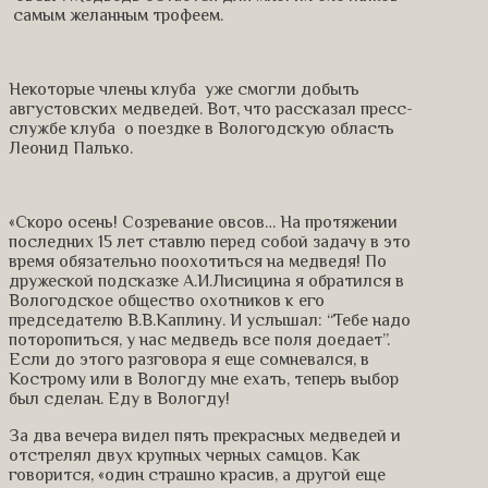
самым желанным трофеем.
Некоторые члены клуба уже смогли добыть
августовских медведей. Вот, что рассказал пресс-
службе клуба о поездке в Вологодскую область
Леонид Палько.
«Скоро осень! Созревание овсов… На протяжении
последних 15 лет ставлю перед собой задачу в это
время обязательно поохотиться на медведя! По
дружеской подсказке А.И.Лисицина я обратился в
Вологодское общество охотников к его
председателю В.В.Каплину. И услышал: “Тебе надо
поторопиться, у нас медведь все поля доедает”.
Если до этого разговора я еще сомневался, в
Кострому или в Вологду мне ехать, теперь выбор
был сделан. Еду в Вологду!
За два вечера видел пять прекрасных медведей и
отстрелял двух крупных черных самцов. Как
говорится, «один страшно красив, а другой еще