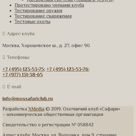
Протестировано членами клуба
Тестирование оружия
Тестирование снаряжения
Тестовые охоты
Адрес клуба:
Москва, Хорошевское ш., д. 27, офис 90.
Телефоны:
+7 (495) 123-53-75
;
+7 (495) 123-53-76
;
+7 (977) 131-38-65
E-mail:
info@mossafariclub.ru
Разработка
XMedia
© 2019. Охотничий клуб «Сафари»
– некоммерческая общественная организация
Свидетельство о регистрации № 058842
Адрес клуба: Москва, ул. Волхонка, дом 9, строение