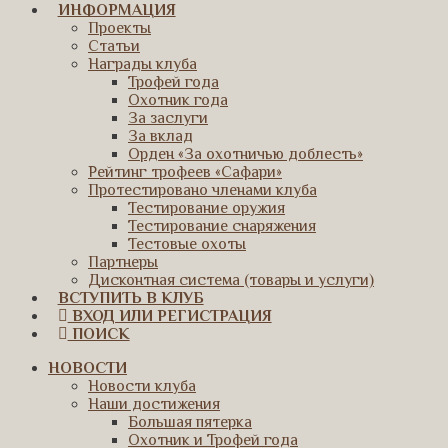
ИНФОРМАЦИЯ
Проекты
Статьи
Награды клуба
Трофей года
Охотник года
За заслуги
За вклад
Орден «За охотничью доблесть»
Рейтинг трофеев «Сафари»
Протестировано членами клуба
Тестирование оружия
Тестирование снаряжения
Тестовые охоты
Партнеры
Дисконтная система (товары и услуги)
ВСТУПИТЬ В КЛУБ
ВХОД ИЛИ РЕГИСТРАЦИЯ
ПОИСК
НОВОСТИ
Новости клуба
Наши достижения
Большая пятерка
Охотник и Трофей года