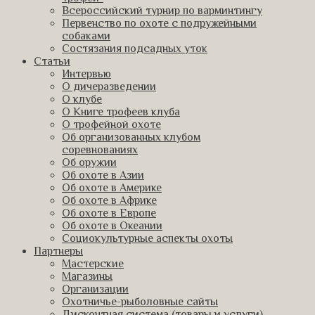
Всероссийский турнир по варминтингу
Первенство по охоте с подружейными
собаками
Состязания подсадных уток
Статьи
Интервью
О дичеразведении
О клубе
О Книге трофеев клуба
О трофейной охоте
Об организованных клубом
соревнованиях
Об оружии
Об охоте в Азии
Об охоте в Америке
Об охоте в Африке
Об охоте в Европе
Об охоте в Океании
Социокультурные аспекты охоты
Партнеры
Мастерские
Магазины
Организации
Охотничье-рыболовные сайты
Дисконтная система (товары и услуги)