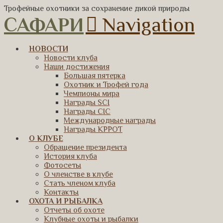
Трофейные охотники за сохранение дикой природы
САФАРИ
Navigation
НОВОСТИ
Новости клуба
Наши достижения
Большая пятерка
Охотник и Трофей года
Чемпионы мира
Награды SCI
Награды CIC
Международные награды
Награды КРРОТ
О КЛУБЕ
Обращение президента
История клуба
Фотосеты
О членстве в клубе
Стать членом клуба
Контакты
ОХОТА И РЫБАЛКА
Отчеты об охоте
Клубные охоты и рыбалки