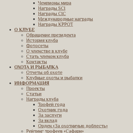
Чемпионы мира
Награды SCI
Награды CIC
Международные награды
Награды КРРОТ
О КЛУБЕ
Обращение президента
История клуба
Фотосеты
О членстве в клубе
Стать членом клуба
Контакты
ОХОТА И РЫБАЛКА
Отчеты об охоте
Клубные охоты и рыбалки
ИНФОРМАЦИЯ
Проекты
Статьи
Награды клуба
Трофей года
Охотник года
За заслуги
За вклад
Орден «За охотничью доблесть»
Рейтинг трофеев «Сафари»