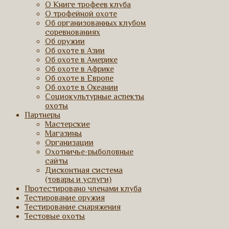
О Книге трофеев клуба
О трофейной охоте
Об организованных клубом
соревнованиях
Об оружии
Об охоте в Азии
Об охоте в Америке
Об охоте в Африке
Об охоте в Европе
Об охоте в Океании
Социокультурные аспекты
охоты
Партнеры
Мастерские
Магазины
Организации
Охотничье-рыболовные
сайты
Дисконтная система
(товары и услуги)
Протестировано членами клуба
Тестирование оружия
Тестирование снаряжения
Тестовые охоты