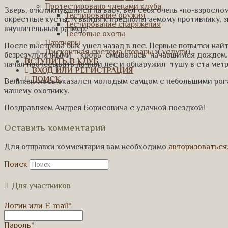
Протестировано членами клуба
Зверь, откликнувшийся на вабу, вел себя очень «по-взросло
Тестирование оружия
окрестные кусты. А выйдя к предполагаемому противнику, 
Тестирование снаряжения
внушительный размер.
Тестовые охоты
Партнеры
После выстрела бык ушел назад в лес. Первые попытки найт
Дисконтная система (товары и услуги)
безрезультатными – кровь смывалась начавшимся дождем. 
ВСТУПИТЬ В КЛУБ
начал прочесывать ночной лес и обнаружил тушу в ста метр
ВХОД ИЛИ РЕГИСТРАЦИЯ
ПОИСК
Великан-лось оказался молодым самцом с небольшими рога
нашему охотнику.
Поздравляем Андрея Борисовича с удачной поездкой!
Оставить комментарий
Для отправки комментария вам необходимо
авторизоваться
Поиск
Для участников
Логин или E-mail
*
Пароль
*