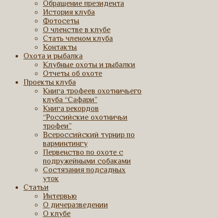
Обращение президента
История клуба
Фотосеты
О членстве в клубе
Стать членом клуба
Контакты
Охота и рыбалка
Клубные охоты и рыбалки
Отчеты об охоте
Проекты клуба
Книга трофеев охотничьего
клуба “Сафари”
Книга рекордов
“Российские охотничьи
трофеи”
Всероссийский турнир по
варминтингу
Первенство по охоте с
подружейными собаками
Состязания подсадных
уток
Статьи
Интервью
О дичеразведении
О клубе