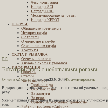
Чемпионы мира
Награды SCI
Награды CIC
Международные награды
Награды КРРОТ
О КЛУБЕ
Обращение президента
История клуба
Фотосеты
О членстве в клубе
Стать членом клуба
Контакты
ОХОТА И РЫБАЛКА
Отчеты об охоте
Клубные охоты и рыбалки
ИНФОРМАЦИЯ
Богатырь лось с небольшими рогами
Проекты
Статьи
Отчеты об охоте
Редакция
22.10.2019
Комментировать
Награды клуба
Трофей года
В дирекцию продолжают поступать отчеты об удачных поезд
Охотник года
реву.
За заслуги
За вклад
Уже не первый год Андрей Кузнецов охотится в Угличском р
Орден «За охотничью доблесть»
год.
Рейтинг трофеев «Сафари»