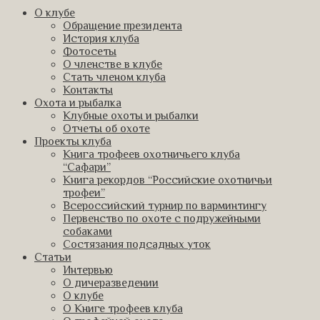
О клубе
Обращение президента
История клуба
Фотосеты
О членстве в клубе
Стать членом клуба
Контакты
Охота и рыбалка
Клубные охоты и рыбалки
Отчеты об охоте
Проекты клуба
Книга трофеев охотничьего клуба
“Сафари”
Книга рекордов “Российские охотничьи
трофеи”
Всероссийский турнир по варминтингу
Первенство по охоте с подружейными
собаками
Состязания подсадных уток
Статьи
Интервью
О дичеразведении
О клубе
О Книге трофеев клуба