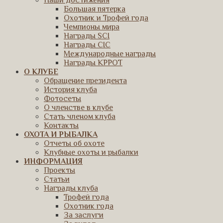
Наши достижения
Большая пятерка
Охотник и Трофей года
Чемпионы мира
Награды SCI
Награды CIC
Международные награды
Награды КРРОТ
О КЛУБЕ
Обращение президента
История клуба
Фотосеты
О членстве в клубе
Стать членом клуба
Контакты
ОХОТА И РЫБАЛКА
Отчеты об охоте
Клубные охоты и рыбалки
ИНФОРМАЦИЯ
Проекты
Статьи
Награды клуба
Трофей года
Охотник года
За заслуги