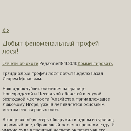
Добыт феноменальный трофей
лося!
Отчеты об охоте
Редакция
18.11.2016
Комментировать
Грандиозный трофей лося добыт неделю назад
Игорем Мочаевым.
Наш одноклубник охотился на границе
Новгородской и Псковской областей в глухой,
безлюдной местности. Хозяйство, принадлежащее
знакомому Игоря, уже 18 лет является основным
местом его зверовых охот.
В конце октября егерь обнаружил в одном из урочищ
огромный рог, сброшенный лосем в прошлом году. И
именно туда в прошлый четверг он повез нашего