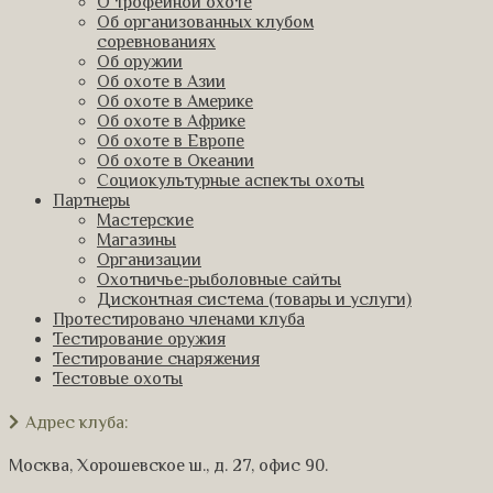
О трофейной охоте
Об организованных клубом
соревнованиях
Об оружии
Об охоте в Азии
Об охоте в Америке
Об охоте в Африке
Об охоте в Европе
Об охоте в Океании
Социокультурные аспекты охоты
Партнеры
Мастерские
Магазины
Организации
Охотничье-рыболовные сайты
Дисконтная система (товары и услуги)
Протестировано членами клуба
Тестирование оружия
Тестирование снаряжения
Тестовые охоты
Адрес клуба:
Москва, Хорошевское ш., д. 27, офис 90.