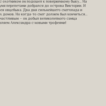
 с охотником он подошел к поверженному быку… На
умя перелетами добрался до острова Виктории. И
ея овцебыка. Два дня сильнейшего снегопада и
х домов. Но когда-то снег должен был кончиться…
счастливым – он добыл великолепного самца
равляем Александра с новыми трофеями!