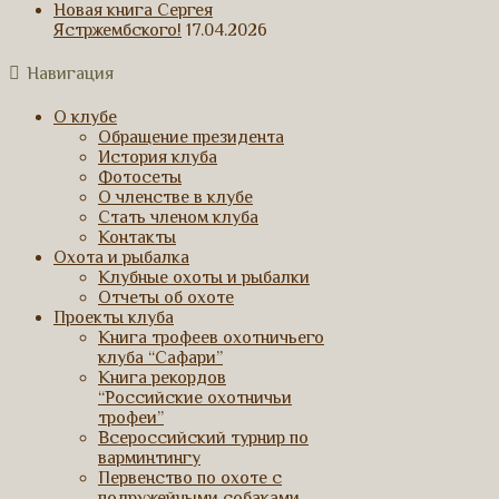
Новая книга Сергея
Ястржембского!
17.04.2026
Навигация
О клубе
Обращение президента
История клуба
Фотосеты
О членстве в клубе
Стать членом клуба
Контакты
Охота и рыбалка
Клубные охоты и рыбалки
Отчеты об охоте
Проекты клуба
Книга трофеев охотничьего
клуба “Сафари”
Книга рекордов
“Российские охотничьи
трофеи”
Всероссийский турнир по
варминтингу
Первенство по охоте с
подружейными собаками