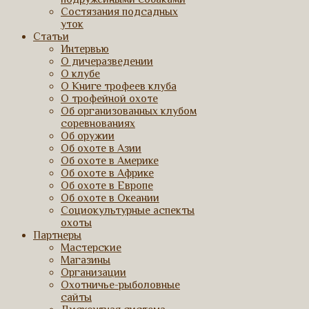
Состязания подсадных
уток
Статьи
Интервью
О дичеразведении
О клубе
О Книге трофеев клуба
О трофейной охоте
Об организованных клубом
соревнованиях
Об оружии
Об охоте в Азии
Об охоте в Америке
Об охоте в Африке
Об охоте в Европе
Об охоте в Океании
Социокультурные аспекты
охоты
Партнеры
Мастерские
Магазины
Организации
Охотничье-рыболовные
сайты