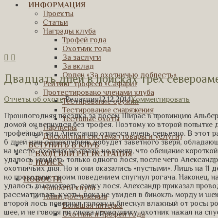
ИНФОРМАЦИЯ
Проекты
Статьи
Награды клуба
Трофей года
Охотник года
За заслуги
За вклад
Орден «За охотничью доблесть»
Двадцать дней в поисках трех североам
Рейтинг трофеев «Сафари»
Протестировано членами клуба
Отчеты об охоте
Редакция
12.12.2014
Комментировать
Тестирование оружия
Тестирование снаряжения
Прошлогодняя поездка за лосем Ширас в провинцию Альбер
Тестовые охоты
домой он вернулся без трофея. Поэтому ко второй попытке
Партнеры
трофейный вид Александр отнесся очень серьезно. В этот р
Дисконтная система (товары и услуги)
6 дней наш одноклубник добудет заветного зверя, облада
ВСТУПИТЬ В КЛУБ
на место, охотник не сразу, но понял, что обещание коротк
ВХОД ИЛИ РЕГИСТРАЦИЯ
удалось увидеть только одного лося, после чего Александ
ПОИСК
охотничьих дня. Но и они оказались «пустыми». Лишь на 11 
но проводник своим поведением спугнул рогача. Наконец, на 
НОВОСТИ
удалось высмотреть самку лося. Александр приказал прово
Новости клуба
рассматривать кусты, пока не увидел в бинокль морду и ше
Наши достижения
второй лось повернул голову и блеснул влажный от росы р
Большая пятерка
шее, и не говоря ни слова проводнику, охотник нажал на спу
Охотник и Трофей года