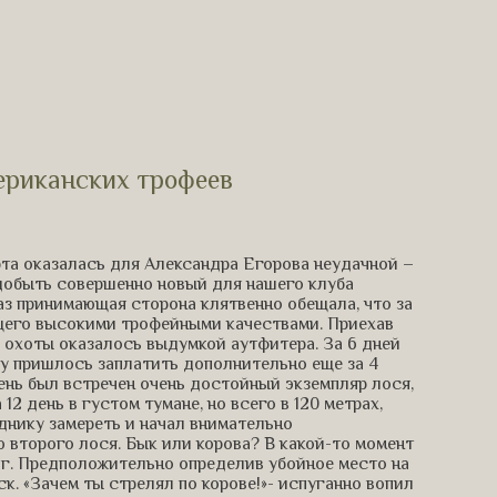
ериканских трофеев
та оказалась для Александра Егорова неудачной –
 добыть совершенно новый для нашего клуба
аз принимающая сторона клятвенно обещала, что за
ющего высокими трофейными качествами. Приехав
ой охоты оказалось выдумкой аутфитера. За 6 дней
ру пришлось заплатить дополнительно еще за 4
день был встречен очень достойный экземпляр лося,
12 день в густом тумане, но всего в 120 метрах,
днику замереть и начал внимательно
ю второго лося. Бык или корова? В какой-то момент
ог. Предположительно определив убойное место на
ск. «Зачем ты стрелял по корове!»- испуганно вопил