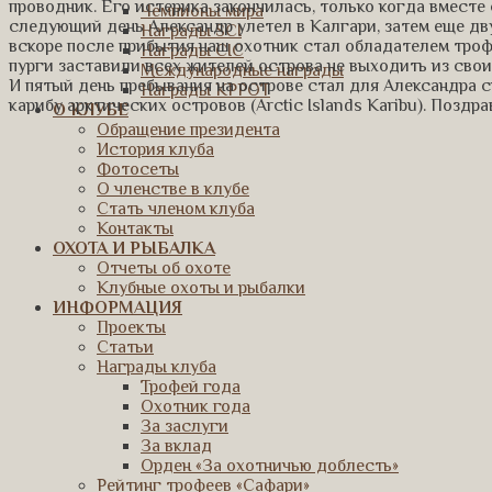
проводник. Его истерика закончилась, только когда вместе
Чемпионы мира
следующий день Александр улетел в Калгари, затем еще дв
Награды SCI
вскоре после прибытия наш охотник стал обладателем троф
Награды CIC
пурги заставили всех жителей острова не выходить из свои
Международные награды
И пятый день пребывания на острове стал для Александра 
Награды КРРОТ
карибу арктических островов (Arctic Islands Karibu). Позд
О КЛУБЕ
Обращение президента
История клуба
Фотосеты
О членстве в клубе
Стать членом клуба
Контакты
ОХОТА И РЫБАЛКА
Отчеты об охоте
Клубные охоты и рыбалки
ИНФОРМАЦИЯ
Проекты
Статьи
Награды клуба
Трофей года
Охотник года
За заслуги
За вклад
Орден «За охотничью доблесть»
Рейтинг трофеев «Сафари»