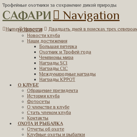
Трофейные охотники за сохранение дикой природы
САФАРИ
Navigation
Home
Новости
Двадцать дней в поисках трех североа
НОВОСТИ
Новости клуба
Наши достижения
Большая пятерка
Охотник и Трофей года
Чемпионы мира
Награды SCI
Награды CIC
Международные награды
Награды КРРОТ
О КЛУБЕ
Обращение президента
История клуба
Фотосеты
О членстве в клубе
Стать членом клуба
Контакты
ОХОТА И РЫБАЛКА
Отчеты об охоте
Клубные охоты и рыбалки