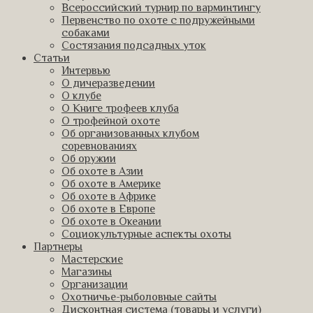
Всероссийский турнир по варминтингу
Первенство по охоте с подружейными
собаками
Состязания подсадных уток
Статьи
Интервью
О дичеразведении
О клубе
О Книге трофеев клуба
О трофейной охоте
Об организованных клубом
соревнованиях
Об оружии
Об охоте в Азии
Об охоте в Америке
Об охоте в Африке
Об охоте в Европе
Об охоте в Океании
Социокультурные аспекты охоты
Партнеры
Мастерские
Магазины
Организации
Охотничье-рыболовные сайты
Дисконтная система (товары и услуги)