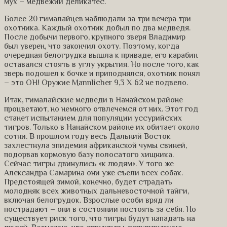
мух – медвежий деликатес.
Более 20 гималайцев наблюдали за три вечера три
охотника. Каждый охотник добыл по два медведя.
После добычи первого, крупного зверя Владимир
был уверен, что закончил охоту. Поэтому, когда
очередная белогрудка вышла к приваде, его карабин
оставался стоять в углу укрытия. Но после того, как
зверь подошел к бочке и приподнялся, охотник понял
– это ОН! Оружие Mannlicher 9,3 Х 62 не подвело.
Итак, гималайские медведи в Нанайском районе
процветают, но немного отвлечемся от них. Этот год
станет испытанием для популяции уссурийских
тигров. Только в Нанайском районе их обитает около
сотни. В прошлом году весь Дальний Восток
захлестнула эпидемия африканской чумы свиней,
подорвав кормовую базу полосатого хищника.
Сейчас тигры двинулись «к людям». У того же
Александра Самарина они уже съели всех собак.
Предстоящей зимой, конечно, будет страдать
молодняк всех животных дальневосточной тайги,
включая белогрудок. Взрослые особи вряд ли
пострадают – они в состоянии постоять за себя. Но
существует риск того, что тигры будут нападать на