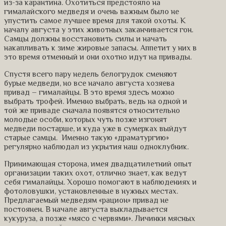
из-за карантина. Охотиться предстояло на
гималайского медведя и очень важным было не
упустить самое лучшее время для такой охоты. К
началу августа у этих животных заканчивается гон.
Самцы должны восстановить силы и начать
накапливать к зиме жировые запасы. Аппетит у них в
это время отменный и они охотно идут на привады.
Спустя всего пару недель белогрудок сменяют
бурые медведи, но все начало августа хозяева
привад – гималайцы. В это время здесь можно
выбрать трофей. Именно выбрать, ведь на одной и
той же приваде сначала появятся относительно
молодые особи, которых чуть позже изгонят
медведи постарше, и куда уже в сумерках выйдут
старые самцы. Именно такую «драматургию»
регулярно наблюдал из укрытия наш одноклубник.
Принимающая сторона, имея двадцатилетний опыт
организации таких охот, отлично знает, как ведут
себя гималайцы. Хорошо помогают в наблюдениях и
фотоловушки, установленные в нужных местах.
Предлагаемый медведям «рацион» привад не
постоянен. В начале августа выкладывается
кукуруза, а позже «мясо с червями». Личинки мясных