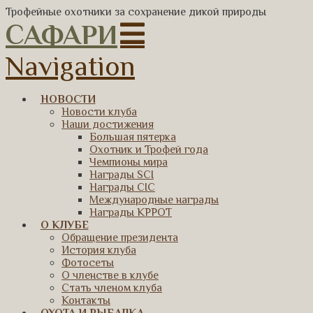
Трофейные охотники за сохранение дикой природы
САФАРИ
Navigation
НОВОСТИ
Новости клуба
Наши достижения
Большая пятерка
Охотник и Трофей года
Чемпионы мира
Награды SCI
Награды CIC
Международные награды
Награды КРРОТ
О КЛУБЕ
Обращение президента
История клуба
Фотосеты
О членстве в клубе
Стать членом клуба
Контакты