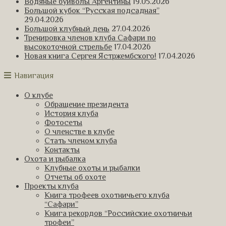
Водяные буйволы Аргентины
19.05.2026
Большой кубок “Русская подсадная”
29.04.2026
Большой клубный день
27.04.2026
Тренировка членов клуба Сафари по
высокоточной стрельбе
17.04.2026
Новая книга Сергея Ястржембского!
17.04.2026
Навигация
О клубе
Обращение президента
История клуба
Фотосеты
О членстве в клубе
Стать членом клуба
Контакты
Охота и рыбалка
Клубные охоты и рыбалки
Отчеты об охоте
Проекты клуба
Книга трофеев охотничьего клуба
“Сафари”
Книга рекордов “Российские охотничьи
трофеи”