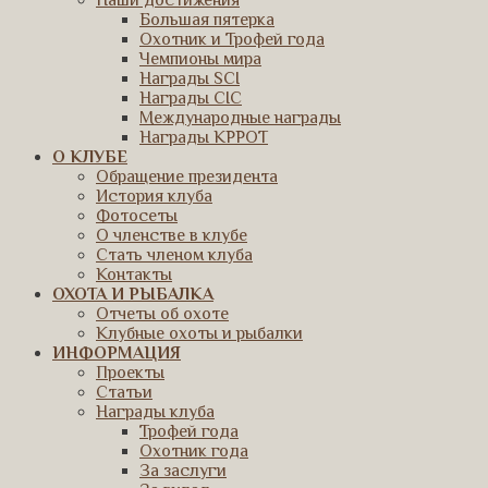
Наши достижения
Большая пятерка
Охотник и Трофей года
Чемпионы мира
Награды SCI
Награды CIC
Международные награды
Награды КРРОТ
О КЛУБЕ
Обращение президента
История клуба
Фотосеты
О членстве в клубе
Стать членом клуба
Контакты
ОХОТА И РЫБАЛКА
Отчеты об охоте
Клубные охоты и рыбалки
ИНФОРМАЦИЯ
Проекты
Статьи
Награды клуба
Трофей года
Охотник года
За заслуги