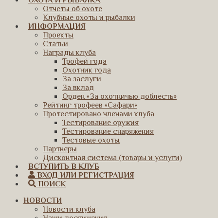
ОХОТА И РЫБАЛКА
Отчеты об охоте
Клубные охоты и рыбалки
ИНФОРМАЦИЯ
Проекты
Статьи
Награды клуба
Трофей года
Охотник года
За заслуги
За вклад
Орден «За охотничью доблесть»
Рейтинг трофеев «Сафари»
Протестировано членами клуба
Тестирование оружия
Тестирование снаряжения
Тестовые охоты
Партнеры
Дисконтная система (товары и услуги)
ВСТУПИТЬ В КЛУБ
ВХОД ИЛИ РЕГИСТРАЦИЯ
ПОИСК
НОВОСТИ
Новости клуба