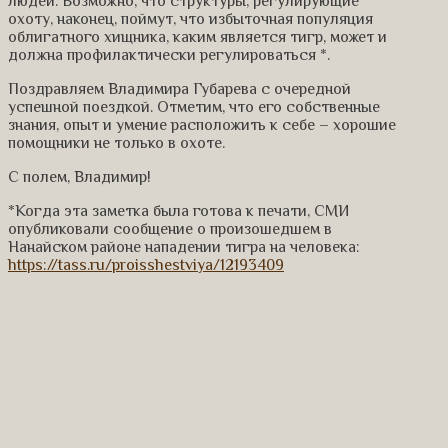
людей. Возможно, что структуры, регулирующие
охоту, наконец, поймут, что избыточная популяция
облигатного хищника, каким является тигр, может и
должна профилактически регулироваться *.
Поздравляем Владимира Губарева с очередной
успешной поездкой. Отметим, что его собственные
знания, опыт и умение расположить к себе – хорошие
помощники не только в охоте.
С полем, Владимир!
*Когда эта заметка была готова к печати, СМИ
опубликовали сообщение о произошедшем в
Нанайском районе нападении тигра на человека:
https://tass.ru/proisshestviya/12193409