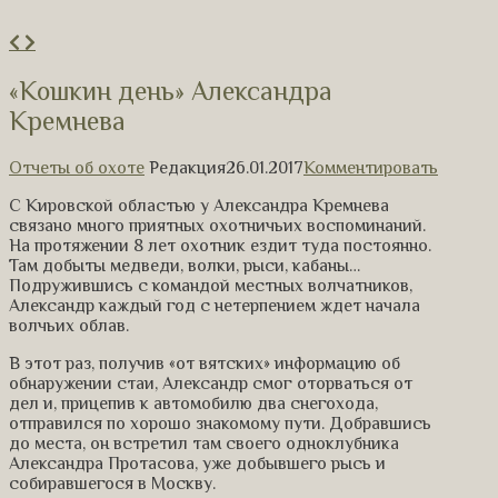
«Кошкин день» Александра
Кремнева
Отчеты об охоте
Редакция
26.01.2017
Комментировать
С Кировской областью у Александра Кремнева
связано много приятных охотничьих воспоминаний.
На протяжении 8 лет охотник ездит туда постоянно.
Там добыты медведи, волки, рыси, кабаны…
Подружившись с командой местных волчатников,
Александр каждый год с нетерпением ждет начала
волчьих облав.
В этот раз, получив «от вятских» информацию об
обнаружении стаи, Александр смог оторваться от
дел и, прицепив к автомобилю два снегохода,
отправился по хорошо знакомому пути. Добравшись
до места, он встретил там своего одноклубника
Александра Протасова, уже добывшего рысь и
собиравшегося в Москву.