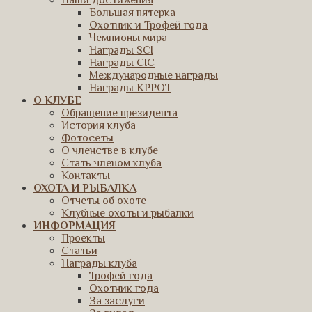
Наши достижения
Большая пятерка
Охотник и Трофей года
Чемпионы мира
Награды SCI
Награды CIC
Международные награды
Награды КРРОТ
О КЛУБЕ
Обращение президента
История клуба
Фотосеты
О членстве в клубе
Стать членом клуба
Контакты
ОХОТА И РЫБАЛКА
Отчеты об охоте
Клубные охоты и рыбалки
ИНФОРМАЦИЯ
Проекты
Статьи
Награды клуба
Трофей года
Охотник года
За заслуги