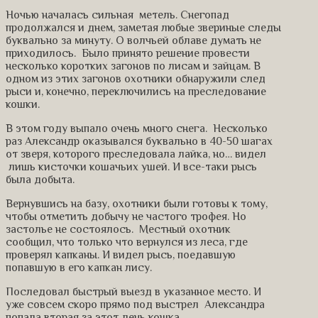
Ночью началась сильная метель. Снегопад
продолжался и днем, заметая любые звериные следы
буквально за минуту. О волчьей облаве думать не
приходилось. Было принято решение провести
несколько коротких загонов по лисам и зайцам. В
одном из этих загонов охотники обнаружили след
рыси и, конечно, переключились на преследование
кошки.
В этом году выпало очень много снега. Несколько
раз Александр оказывался буквально в 40-50 шагах
от зверя, которого преследовала лайка, но… видел
лишь кисточки кошачьих ушей. И все-таки рысь
была добыта.
Вернувшись на базу, охотники были готовы к тому,
чтобы отметить добычу не частого трофея. Но
застолье не состоялось. Местный охотник
сообщил, что только что вернулся из леса, где
проверял капканы. И видел рысь, поедавшую
попавшую в его капкан лису.
Последовал быстрый выезд в указанное место. И
уже совсем скоро прямо под выстрел Александра
попала вторая за этот день кошка.