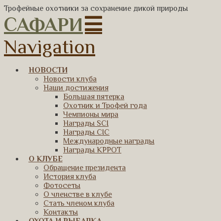
Трофейные охотники за сохранение дикой природы
САФАРИ
Navigation
НОВОСТИ
Новости клуба
Наши достижения
Большая пятерка
Охотник и Трофей года
Чемпионы мира
Награды SCI
Награды CIC
Международные награды
Награды КРРОТ
О КЛУБЕ
Обращение президента
История клуба
Фотосеты
О членстве в клубе
Стать членом клуба
Контакты