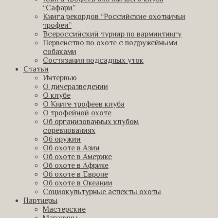
“Сафари”
Книга рекордов “Российские охотничьи
трофеи”
Всероссийский турнир по варминтингу
Первенство по охоте с подружейными
собаками
Состязания подсадных уток
Статьи
Интервью
О дичеразведении
О клубе
О Книге трофеев клуба
О трофейной охоте
Об организованных клубом
соревнованиях
Об оружии
Об охоте в Азии
Об охоте в Америке
Об охоте в Африке
Об охоте в Европе
Об охоте в Океании
Социокультурные аспекты охоты
Партнеры
Мастерские