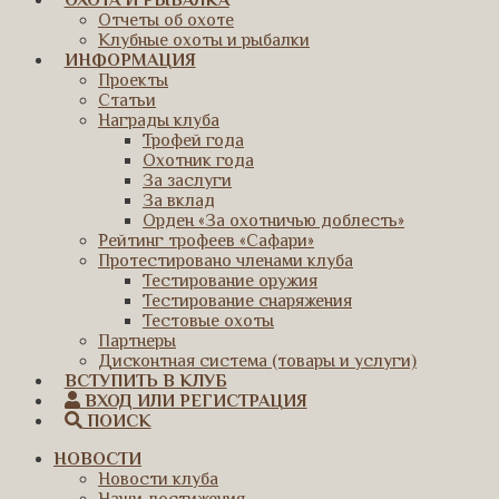
ОХОТА И РЫБАЛКА
Отчеты об охоте
Клубные охоты и рыбалки
ИНФОРМАЦИЯ
Проекты
Статьи
Награды клуба
Трофей года
Охотник года
За заслуги
За вклад
Орден «За охотничью доблесть»
Рейтинг трофеев «Сафари»
Протестировано членами клуба
Тестирование оружия
Тестирование снаряжения
Тестовые охоты
Партнеры
Дисконтная система (товары и услуги)
ВСТУПИТЬ В КЛУБ
ВХОД ИЛИ РЕГИСТРАЦИЯ
ПОИСК
НОВОСТИ
Новости клуба