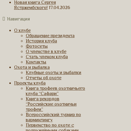
Новая книга Сергея
Ястржембского!
17.04.2026
Навигация
О клубе
Обращение президента
История клуба
Фотосеты
О членстве в клубе
Стать членом клуба
Контакты
Охота и рыбалка
Клубные охоты и рыбалки
Отчеты об охоте
Проекты клуба
Книга трофеев охотничьего
клуба “Сафари”
Книга рекордов
“Российские охотничьи
трофеи”
Всероссийский турнир по
варминтингу
Первенство по охоте с
подружейными собаками