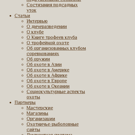
Состязания подсадных
уток
Статьи
Интервью
О дичеразведении
О клубе
О Книге трофеев клуба
О трофейной охоте
Об организованных клубом
соревнованиях
Об оружии
Об охоте в Азии
Об охоте в Америке
Об охоте в Африке
Об охоте в Европе
Об охоте в Океании
Социокультурные аспекты
охоты
Партнеры
Мастерские
Магазины
Организации
Охотничье-рыболовные
сайты