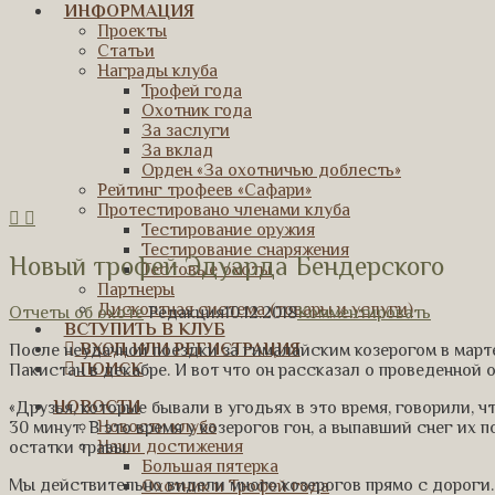
ИНФОРМАЦИЯ
Проекты
Статьи
Награды клуба
Трофей года
Охотник года
За заслуги
За вклад
Орден «За охотничью доблесть»
Рейтинг трофеев «Сафари»
Протестировано членами клуба
Тестирование оружия
Тестирование снаряжения
Новый трофей Эдуарда Бендерского
Тестовые охоты
Партнеры
Дисконтная система (товары и услуги)
Отчеты об охоте
Редакция
10.12.2018
Комментировать
ВСТУПИТЬ В КЛУБ
ВХОД ИЛИ РЕГИСТРАЦИЯ
После неудачной поездки за гималайским козерогом в март
ПОИСК
Пакистан в декабре. И вот что он рассказал о проведенной о
НОВОСТИ
«Друзья, которые бывали в угодьях в это время, говорили, 
Новости клуба
30 минут. В это время у козерогов гон, а выпавший снег их 
Наши достижения
остатки травы.
Большая пятерка
Мы действительно видели много козерогов прямо с дороги.
Охотник и Трофей года