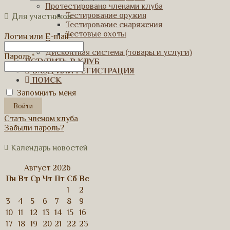
Протестировано членами клуба
Тестирование оружия
Для участников
Тестирование снаряжения
Тестовые охоты
Логин или E-mail
*
Партнеры
Дисконтная система (товары и услуги)
Пароль
*
ВСТУПИТЬ В КЛУБ
ВХОД ИЛИ РЕГИСТРАЦИЯ
ПОИСК
Запомнить меня
Стать членом клуба
Забыли пароль?
Календарь новостей
Август 2026
Пн
Вт
Ср
Чт
Пт
Сб
Вс
1
2
3
4
5
6
7
8
9
10
11
12
13
14
15
16
17
18
19
20
21
22
23