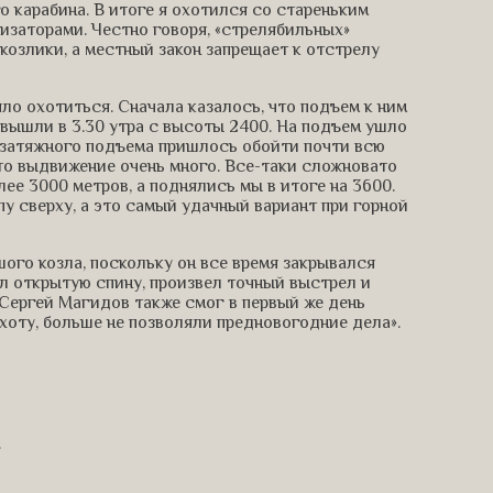
го карабина. В итоге я охотился со стареньким
изаторами. Честно говоря, «стрелябильных»
озлики, а местный закон запрещает к отстрелу
яло охотиться. Сначала казалось, что подъем к ним
 вышли в 3.30 утра с высоты 2400. На подъем ушло
е затяжного подъема пришлось обойти почти всю
это выдвижение очень много. Все-таки сложновато
ее 3000 метров, а поднялись мы в итоге на 3600.
пу сверху, а это самый удачный вариант при горной
ого козла, поскольку он все время закрывался
л открытую спину, произвел точный выстрел и
Сергей Магидов также смог в первый же день
охоту, больше не позволяли предновогодние дела».
.