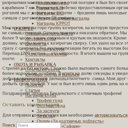
разрешения на ввоз оружия, и в этой поездке я был без свое
Чемпионы мира
карабином 7 мм Ремингтон, любезно предоставленным орган
Награды SCI
рогалей мы с дороги и не видели – бродили лишь молодые к
Награды CIC
самцов с рогами менее 38 дюймов.
Международные награды
Награды КРРОТ
Мне показали на горе группу козерогов, на которую предсто
О КЛУБЕ
не самый сложный. Однако практика показала обратное. Мы
Обращение президента
более 9 часов, таким сложным и крутым он оказался. Кром
История клуба
долину, чтобы выйти к козерогам сверху. Сил ушло на все 
Фотосеты
сразу с самолета без акклиматизации бегать по высотам бол
О членстве в клубе
Перепад 1200 метров – это непросто. В итоге вышли на груп
Стать членом клуба
охоте.
Контакты
ОХОТА И РЫБАЛКА
Стрелял на 150 метров. Сложно было выловить самого больш
Отчеты об охоте
более молодыми особями. В итоге на долю секунды я увиде
Клубные охоты и рыбалки
добыл великолепного двенадцатилетнего самца. Мой друг 
ИНФОРМАЦИЯ
добыть свой трофей. У нас и был всего лишь один день на 
Проекты
Статьи
Поздравляем Эдуарда Бенденского с отличным трофеем!
Награды клуба
Трофей года
Оставить комментарий
Охотник года
За заслуги
Для отправки комментария вам необходимо
авторизоваться
За вклад
Орден «За охотничью доблесть»
Поиск
Рейтинг трофеев «Сафари»