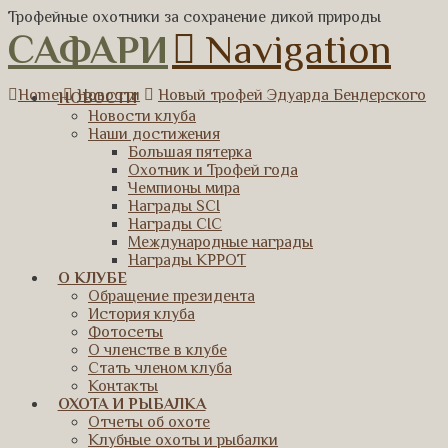
Трофейные охотники за сохранение дикой природы
САФАРИ
Navigation
Home
Новости
Новый трофей Эдуарда Бендерского
НОВОСТИ
Новости клуба
Наши достижения
Большая пятерка
Охотник и Трофей года
Чемпионы мира
Награды SCI
Награды CIC
Международные награды
Награды КРРОТ
О КЛУБЕ
Обращение президента
История клуба
Фотосеты
О членстве в клубе
Стать членом клуба
Контакты
ОХОТА И РЫБАЛКА
Отчеты об охоте
Клубные охоты и рыбалки