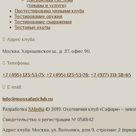
Дисконтная система
(товары и услуги)
Протестировано членами клуба
Тестирование оружия
Тестирование снаряжения
Тестовые охоты
Адрес клуба:
Москва, Хорошевское ш., д. 27, офис 90.
Телефоны:
+7 (495) 123-53-75
;
+7 (495) 123-53-76
;
+7 (977) 131-38-65
E-mail:
info@mossafariclub.ru
Разработка
XMedia
© 2019. Охотничий клуб «Сафари» – нек
Свидетельство о регистрации № 058842
Адрес клуба: Москва, ул. Волхонка, дом 9, строение 2 (юри