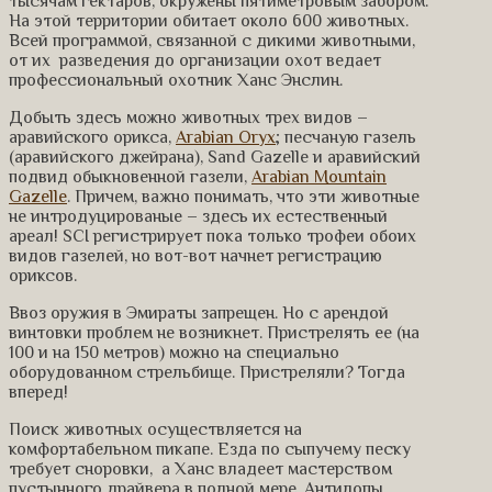
тысячам гектаров, окружены пятиметровым забором.
На этой территории обитает около 600 животных.
Всей программой, связанной с дикими животными,
от их разведения до организации охот ведает
профессиональный охотник Ханс Энслин.
Добыть здесь можно животных трех видов –
аравийского орикса,
Arabian Oryx
; песчаную газель
(аравийского джейрана), Sand Gazelle и аравийский
подвид обыкновенной газели,
Arabian Mountain
Gazelle
. Причем, важно понимать, что эти животные
не интродуцированые – здесь их естественный
ареал! SCI регистрирует пока только трофеи обоих
видов газелей, но вот-вот начнет регистрацию
ориксов.
Ввоз оружия в Эмираты запрещен. Но с арендой
винтовки проблем не возникнет. Пристрелять ее (на
100 и на 150 метров) можно на специально
оборудованном стрельбище. Пристреляли? Тогда
вперед!
Поиск животных осуществляется на
комфортабельном пикапе. Езда по сыпучему песку
требует сноровки, а Ханс владеет мастерством
пустынного драйвера в полной мере. Антилопы