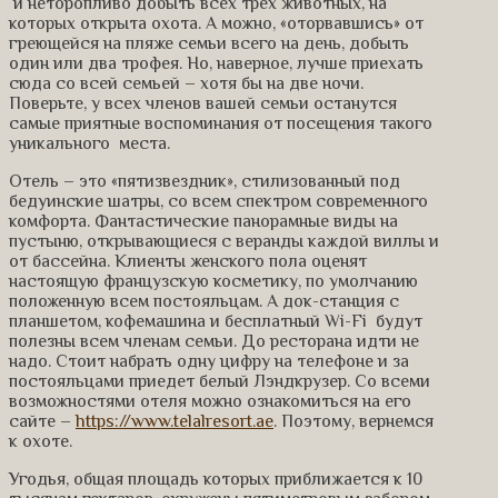
и неторопливо добыть всех трех животных, на
которых открыта охота. А можно, «оторвавшись» от
греющейся на пляже семьи всего на день, добыть
один или два трофея. Но, наверное, лучше приехать
сюда со всей семьей – хотя бы на две ночи.
Поверьте, у всех членов вашей семьи останутся
самые приятные воспоминания от посещения такого
уникального места.
Отель – это «пятизвездник», стилизованный под
бедуинские шатры, со всем спектром современного
комфорта. Фантастические панорамные виды на
пустыню, открывающиеся с веранды каждой виллы и
от бассейна. Клиенты женского пола оценят
настоящую французскую косметику, по умолчанию
положенную всем постояльцам. А док-станция с
планшетом, кофемашина и бесплатный Wi-Fi будут
полезны всем членам семьи. До ресторана идти не
надо. Стоит набрать одну цифру на телефоне и за
постояльцами приедет белый Лэндкрузер. Со всеми
возможностями отеля можно ознакомиться на его
сайте –
https://www.telalresort.ae
. Поэтому, вернемся
к охоте.
Угодья, общая площадь которых приближается к 10