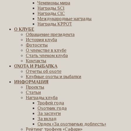
Чемпионы мира
Награды SCI
Награды CIC
Международные награды
Награды КРРОТ
О КЛУБЕ
Обращение президента
История клуба
Фотосеты
О членстве в клубе
Стать членом клуба
Контакты
ОХОТА И РЫБАЛКА
Отчеты об охоте
Клубные охоты и рыбалки
ИНФОРМАЦИЯ
Проекты
Статьи
Награды клуба
Трофей года
Охотник года
За заслуги
За вклад
Орден «За охотничью доблесть»
Рейтинг трофеев «Сафари»