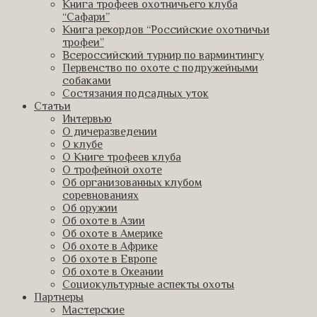
Книга трофеев охотничьего клуба
“Сафари”
Книга рекордов “Российские охотничьи
трофеи”
Всероссийский турнир по варминтингу
Первенство по охоте с подружейными
собаками
Состязания подсадных уток
Статьи
Интервью
О дичеразведении
О клубе
О Книге трофеев клуба
О трофейной охоте
Об организованных клубом
соревнованиях
Об оружии
Об охоте в Азии
Об охоте в Америке
Об охоте в Африке
Об охоте в Европе
Об охоте в Океании
Социокультурные аспекты охоты
Партнеры
Мастерские