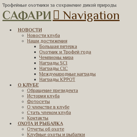
Трофейные охотники за сохранение дикой природы
САФАРИ
Navigation
НОВОСТИ
Новости клуба
Наши достижения
Большая пятерка
Охотник и Трофей года
Чемпионы мира
Награды SCI
Награды CIC
Международные награды
Награды КРРОТ
О КЛУБЕ
Обращение президента
История клуба
Фотосеты
О членстве в клубе
Стать членом клуба
Контакты
ОХОТА И РЫБАЛКА
Отчеты об охоте
Клубные охоты и рыбалки