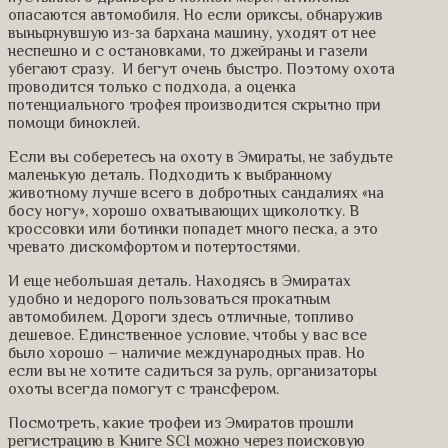
опасаются автомобиля. Но если ориксы, обнаружив
вынырнувшую из-за бархана машину, уходят от нее
неспешно и с остановками, то джейраны и газели
убегают сразу. И бегут очень быстро. Поэтому охота
проводится только с подхода, а оценка
потенциального трофея производится скрытно при
помощи биноклей.
Если вы соберетесь на охоту в Эмираты, не забудьте
маленькую деталь. Подходить к выбранному
животному лучше всего в добротных сандалиях «на
босу ногу», хорошо охватывающих щиколотку. В
кроссовки или ботинки попадет много песка, а это
чревато дискомфортом и потертостями.
И еще небольшая деталь. Находясь в Эмиратах
удобно и недорого пользоваться прокатным
автомобилем. Дороги здесь отличные, топливо
дешевое. Единственное условие, чтобы у вас все
было хорошо – наличие международных прав. Но
если вы не хотите садиться за руль, организаторы
охоты всегда помогут с трансфером.
Посмотреть, какие трофеи из Эмиратов прошли
регистрацию в Книге SCI можно через поисковую