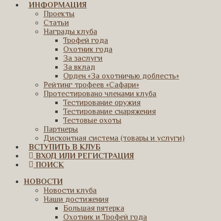
ИНФОРМАЦИЯ
Проекты
Статьи
Награды клуба
Трофей года
Охотник года
За заслуги
За вклад
Орден «За охотничью доблесть»
Рейтинг трофеев «Сафари»
Протестировано членами клуба
Тестирование оружия
Тестирование снаряжения
Тестовые охоты
Партнеры
Дисконтная система (товары и услуги)
ВСТУПИТЬ В КЛУБ
ВХОД ИЛИ РЕГИСТРАЦИЯ
ПОИСК
НОВОСТИ
Новости клуба
Наши достижения
Большая пятерка
Охотник и Трофей года