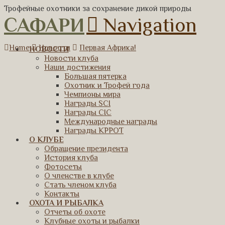
Трофейные охотники за сохранение дикой природы
САФАРИ
Navigation
Home
Новости
Первая Африка!
НОВОСТИ
Новости клуба
Наши достижения
Большая пятерка
Охотник и Трофей года
Чемпионы мира
Награды SCI
Награды CIC
Международные награды
Награды КРРОТ
О КЛУБЕ
Обращение президента
История клуба
Фотосеты
О членстве в клубе
Стать членом клуба
Контакты
ОХОТА И РЫБАЛКА
Отчеты об охоте
Клубные охоты и рыбалки