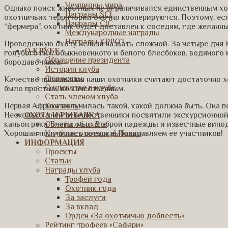
Чемпионы мира
Однако поиск животных не ограничивался единственным х
Награды SCI
охотничьих территорий охотно кооперируются. Поэтому, есл
Награды CIC
“фермера”, охотник будет доставлен к соседям, где желанн
Международные награды
Награды КРРОТ
Проведенную охоту нельзя назвать сложной. За четыре дня
О КЛУБЕ
голубого гну, обыкновенного и белого блесбоков, водяного к
Обращение президента
бородавочника.
История клуба
Фотосеты
Качество проживания наши охотники считают достаточно х
О членстве в клубе
было простым, но качественным.
Стать членом клуба
Первая Африка получилась такой, какой должна быть. Она 
Контакты
Несколько дней путешественники посвятили экскурсионной
ОХОТА И РЫБАЛКА
каньон реки Блайд, мыс Доброй надежды и известные винод
Отчеты об охоте
Хорошая получилась поездка! Поздравляем ее участников!
Клубные охоты и рыбалки
ИНФОРМАЦИЯ
Проекты
Статьи
Награды клуба
Трофей года
Охотник года
За заслуги
За вклад
Орден «За охотничью доблесть»
Рейтинг трофеев «Сафари»