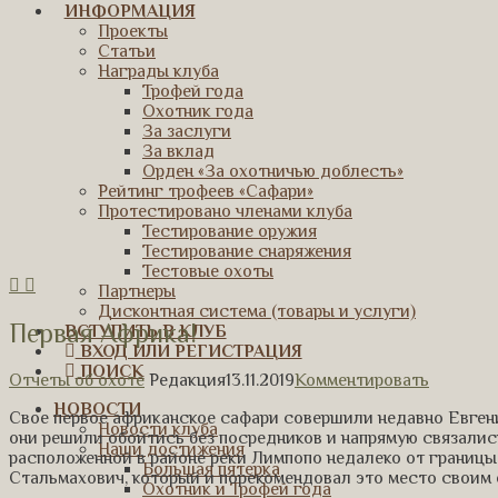
ИНФОРМАЦИЯ
Проекты
Статьи
Награды клуба
Трофей года
Охотник года
За заслуги
За вклад
Орден «За охотничью доблесть»
Рейтинг трофеев «Сафари»
Протестировано членами клуба
Тестирование оружия
Тестирование снаряжения
Тестовые охоты
Партнеры
Дисконтная система (товары и услуги)
Первая Африка!
ВСТУПИТЬ В КЛУБ
ВХОД ИЛИ РЕГИСТРАЦИЯ
ПОИСК
Отчеты об охоте
Редакция
13.11.2019
Комментировать
НОВОСТИ
Свое первое африканское сафари совершили недавно Евгени
Новости клуба
они решили обойтись без посредников и напрямую связалис
Наши достижения
расположенной в районе реки Лимпопо недалеко от границы
Большая пятерка
Стальмахович, который и порекомендовал это место своим
Охотник и Трофей года