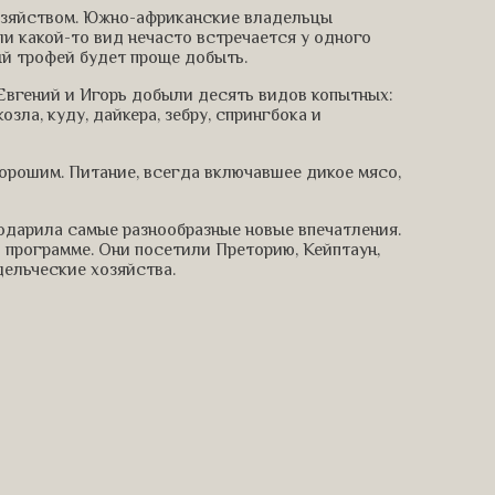
озяйством. Южно-африканские владельцы
и какой-то вид нечасто встречается у одного
ый трофей будет проще добыть.
 Евгений и Игорь добыли десять видов копытных:
озла, куду, дайкера, зебру, спрингбока и
орошим. Питание, всегда включавшее дикое мясо,
подарила самые разнообразные новые впечатления.
 программе. Они посетили Преторию, Кейптаун,
ельческие хозяйства.