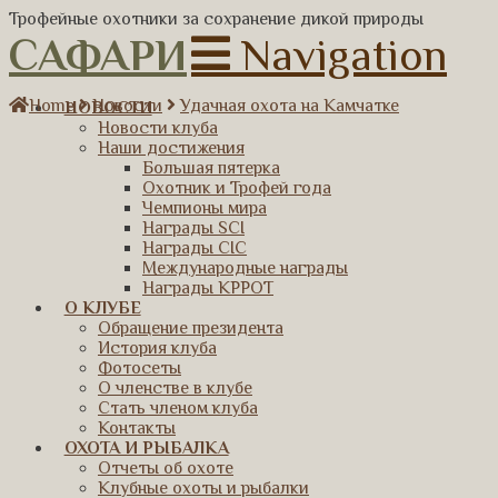
Трофейные охотники за сохранение дикой природы
САФАРИ
Navigation
Home
Новости
Удачная охота на Камчатке
НОВОСТИ
Новости клуба
Наши достижения
Большая пятерка
Охотник и Трофей года
Чемпионы мира
Награды SCI
Награды CIC
Международные награды
Награды КРРОТ
О КЛУБЕ
Обращение президента
История клуба
Фотосеты
О членстве в клубе
Стать членом клуба
Контакты
ОХОТА И РЫБАЛКА
Отчеты об охоте
Клубные охоты и рыбалки