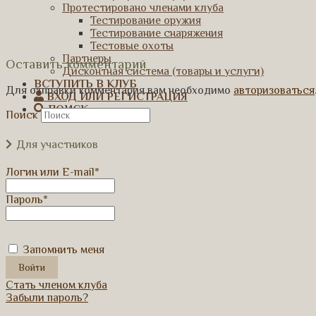
Протестировано членами клуба
Тестирование оружия
Тестирование снаряжения
Тестовые охоты
Партнеры
Оставить комментарий
Дисконтная система (товары и услуги)
ВСТУПИТЬ В КЛУБ
Для отправки комментария вам необходимо
авторизоваться
ВХОД ИЛИ РЕГИСТРАЦИЯ
ПОИСК
Поиск
Для участников
Логин или E-mail
*
Пароль
*
Запомнить меня
Стать членом клуба
Забыли пароль?