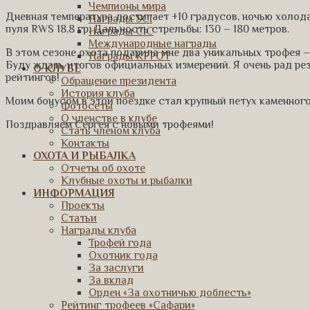
Чемпионы мира
Дневная температура достигает +10 градусов, ночью холода
Награды SCI
пуля RWS 18,8 гр. Дальность стрельбы: 130 – 180 метров.
Награды CIC
Международные награды
В этом сезоне охота подарила мне два уникальных трофея –
Награды КРРОТ
Буду ждать итогов официальных измерений. Я очень рад ре
О КЛУБЕ
рейтингов!
Обращение президента
История клуба
Моим бонусом в этой поездке стал крупный петух каменного
Фотосеты
О членстве в клубе
Поздравляем Сергея с новыми трофеями!
Стать членом клуба
Контакты
ОХОТА И РЫБАЛКА
Отчеты об охоте
Клубные охоты и рыбалки
ИНФОРМАЦИЯ
Проекты
Статьи
Награды клуба
Трофей года
Охотник года
За заслуги
За вклад
Орден «За охотничью доблесть»
Рейтинг трофеев «Сафари»