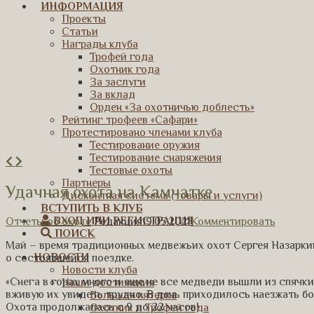
ИНФОРМАЦИЯ
Проекты
Статьи
Награды клуба
Трофей года
Охотник года
За заслуги
За вклад
Орден «За охотничью доблесть»
Рейтинг трофеев «Сафари»
Протестировано членами клуба
Тестирование оружия
Тестирование снаряжения
Тестовые охоты
Партнеры
Удачная охота на Камчатке
Дисконтная система (товары и услуги)
ВСТУПИТЬ В КЛУБ
ВХОД ИЛИ РЕГИСТРАЦИЯ
Отчеты об охоте
Редакция
19.05.2021
Комментировать
ПОИСК
Май – время традиционных медвежьих охот Сергея Назаркин
НОВОСТИ
о состоявшейся поездке.
Новости клуба
«Снега в горах много и еще не все медведи вышли из спячки
Наши достижения
вживую их увидеть трудно. В день приходилось наезжать бол
Большая пятерка
Охота продолжалась с 9 до 22 часов!
Охотник и Трофей года