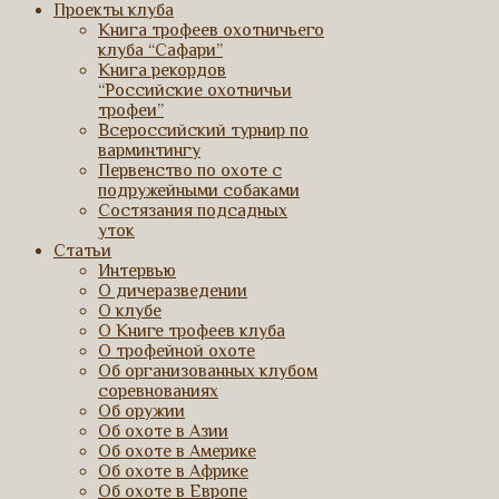
Проекты клуба
Книга трофеев охотничьего
клуба “Сафари”
Книга рекордов
“Российские охотничьи
трофеи”
Всероссийский турнир по
варминтингу
Первенство по охоте с
подружейными собаками
Состязания подсадных
уток
Статьи
Интервью
О дичеразведении
О клубе
О Книге трофеев клуба
О трофейной охоте
Об организованных клубом
соревнованиях
Об оружии
Об охоте в Азии
Об охоте в Америке
Об охоте в Африке
Об охоте в Европе