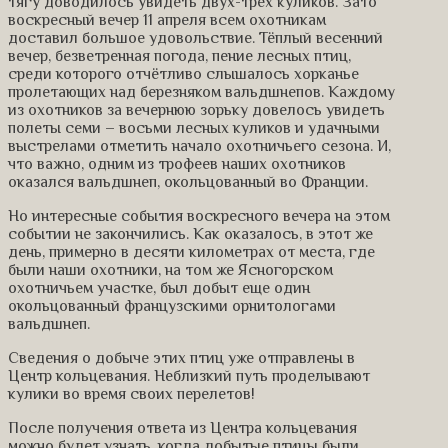
тягу доводилось увидеть двух-трех куликов. Зато
воскресный вечер 11 апреля всем охотникам
доставил большое удовольствие. Тёплый весенний
вечер, безветренная погода, пение лесных птиц,
среди которого отчётливо слышалось хорканье
пролетающих над березняком вальдшнепов. Каждому
из охотников за вечернюю зорьку довелось увидеть
полеты семи – восьми лесных куликов и удачными
выстрелами отметить начало охотничьего сезона. И,
что важно, одним из трофеев наших охотников
оказался вальдшнеп, окольцованный во Франции.
Но интересные события воскресного вечера на этом
событии не закончились. Как оказалось, в этот же
день, примерно в десяти километрах от места, где
были наши охотники, на том же Ясногорском
охотничьем участке, был добыт еще один
окольцованный французскими орнитологами
вальдшнеп.
Сведения о добыче этих птиц уже отправлены в
Центр кольцевания. Неблизкий путь проделывают
кулики во время своих перелетов!
После получения ответа из Центра кольцевания
можно будет узнать, когда добытые птицы были