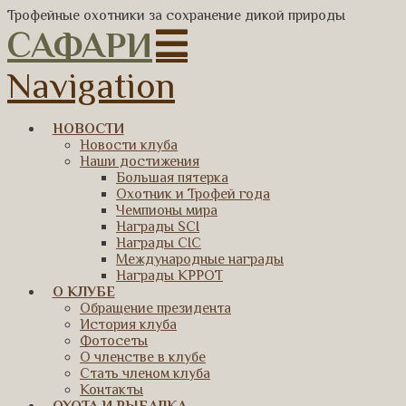
Трофейные охотники за сохранение дикой природы
САФАРИ
Navigation
НОВОСТИ
Новости клуба
Наши достижения
Большая пятерка
Охотник и Трофей года
Чемпионы мира
Награды SCI
Награды CIC
Международные награды
Награды КРРОТ
О КЛУБЕ
Обращение президента
История клуба
Фотосеты
О членстве в клубе
Стать членом клуба
Контакты