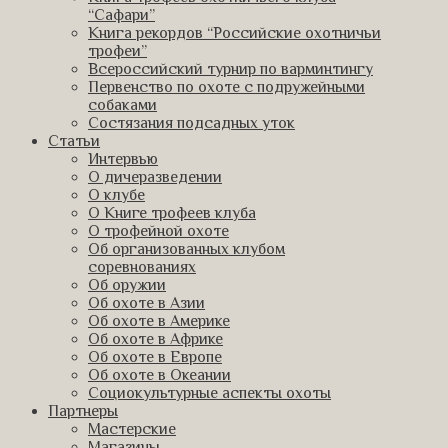
“Сафари”
Книга рекордов “Российские охотничьи
трофеи”
Всероссийский турнир по варминтингу
Первенство по охоте с подружейными
собаками
Состязания подсадных уток
Статьи
Интервью
О дичеразведении
О клубе
О Книге трофеев клуба
О трофейной охоте
Об организованных клубом
соревнованиях
Об оружии
Об охоте в Азии
Об охоте в Америке
Об охоте в Африке
Об охоте в Европе
Об охоте в Океании
Социокультурные аспекты охоты
Партнеры
Мастерские
Магазины