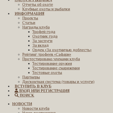
ОХОТА И РЫБАЛКА
Отчеты об охоте
Клубные охоты и рыбалки
ИНФОРМАЦИЯ
Проекты
Статьи
Награды клуба
Трофей года
Охотник года
За заслуги
За вклад
Орден «За охотничью доблесть»
Рейтинг трофеев «Сафари»
Протестировано членами клуба
Тестирование оружия
Тестирование снаряжения
Тестовые охоты
Партнеры
Дисконтная система (товары и услуги)
ВСТУПИТЬ В КЛУБ
ВХОД ИЛИ РЕГИСТРАЦИЯ
ПОИСК
НОВОСТИ
Новости клуба