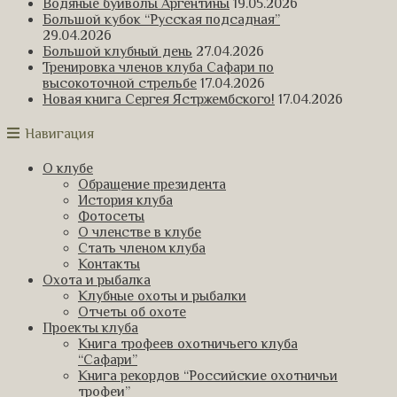
Водяные буйволы Аргентины
19.05.2026
Большой кубок “Русская подсадная”
29.04.2026
Большой клубный день
27.04.2026
Тренировка членов клуба Сафари по
высокоточной стрельбе
17.04.2026
Новая книга Сергея Ястржембского!
17.04.2026
Навигация
О клубе
Обращение президента
История клуба
Фотосеты
О членстве в клубе
Стать членом клуба
Контакты
Охота и рыбалка
Клубные охоты и рыбалки
Отчеты об охоте
Проекты клуба
Книга трофеев охотничьего клуба
“Сафари”
Книга рекордов “Российские охотничьи
трофеи”