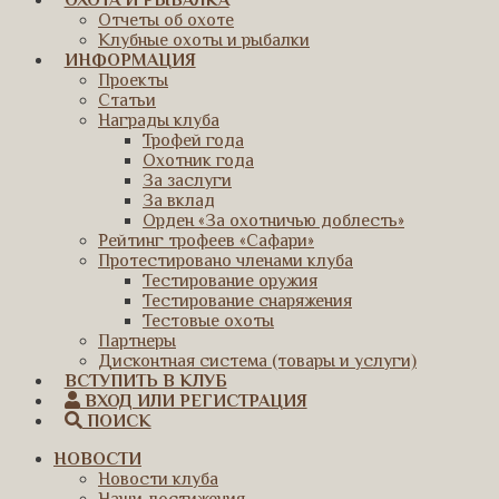
ОХОТА И РЫБАЛКА
Отчеты об охоте
Клубные охоты и рыбалки
ИНФОРМАЦИЯ
Проекты
Статьи
Награды клуба
Трофей года
Охотник года
За заслуги
За вклад
Орден «За охотничью доблесть»
Рейтинг трофеев «Сафари»
Протестировано членами клуба
Тестирование оружия
Тестирование снаряжения
Тестовые охоты
Партнеры
Дисконтная система (товары и услуги)
ВСТУПИТЬ В КЛУБ
ВХОД ИЛИ РЕГИСТРАЦИЯ
ПОИСК
НОВОСТИ
Новости клуба