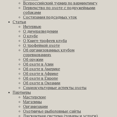
Всероссийский турнир по варминтингу
Первенство по охоте с подружейными
собаками
Состязания подсадных уток
Статьи
Интервью
О дичеразведении
О клубе
О Книге трофеев клуба
О трофейной охоте
Об организованных клубом
соревнованиях
Об оружии
Об охоте в Азии
Об охоте в Америке
Об охоте в Африке
Об охоте в Европе
Об охоте в Океании
Социокультурные аспекты охоты
Партнеры
Мастерские
Магазины
Организации
Охотничье-рыболовные сайты
Дисконтная система (товары и услуги)