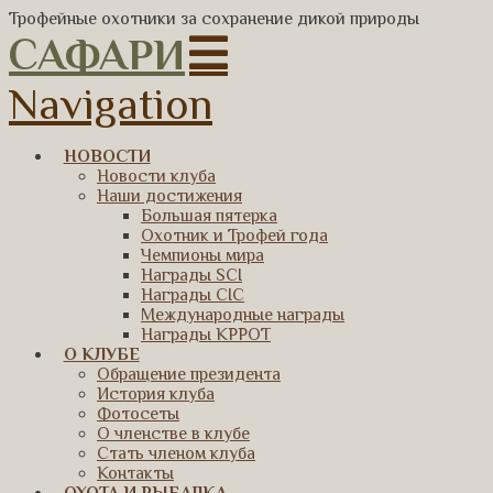
Трофейные охотники за сохранение дикой природы
САФАРИ
Navigation
НОВОСТИ
Новости клуба
Наши достижения
Большая пятерка
Охотник и Трофей года
Чемпионы мира
Награды SCI
Награды CIC
Международные награды
Награды КРРОТ
О КЛУБЕ
Обращение президента
История клуба
Фотосеты
О членстве в клубе
Стать членом клуба
Контакты