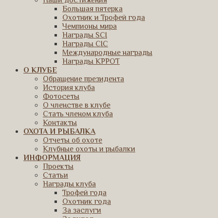
Наши достижения
Большая пятерка
Охотник и Трофей года
Чемпионы мира
Награды SCI
Награды CIC
Международные награды
Награды КРРОТ
О КЛУБЕ
Обращение президента
История клуба
Фотосеты
О членстве в клубе
Стать членом клуба
Контакты
ОХОТА И РЫБАЛКА
Отчеты об охоте
Клубные охоты и рыбалки
ИНФОРМАЦИЯ
Проекты
Статьи
Награды клуба
Трофей года
Охотник года
За заслуги