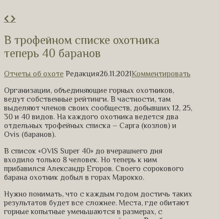
В трофейном списке охотника
теперь 40 баранов
Отчеты об охоте
Редакция
26.11.2021
Комментировать
Организации, объединяющие горных охотников,
ведут собственные рейтинги. В частности, там
выделяют членов своих сообществ, добывших 12, 25,
30 и 40 видов. На каждого охотника ведется два
отдельных трофейных списка – Capra (козлов) и
Ovis (баранов).
В список «OVIS Super 40» до вчерашнего дня
входило только 8 человек. Но теперь к ним
прибавился Александр Егоров. Своего сорокового
барана охотник добыл в горах Марокко.
Нужно понимать, что с каждым годом достичь таких
результатов будет все сложнее. Места, где обитают
горные копытные уменьшаются в размерах, с