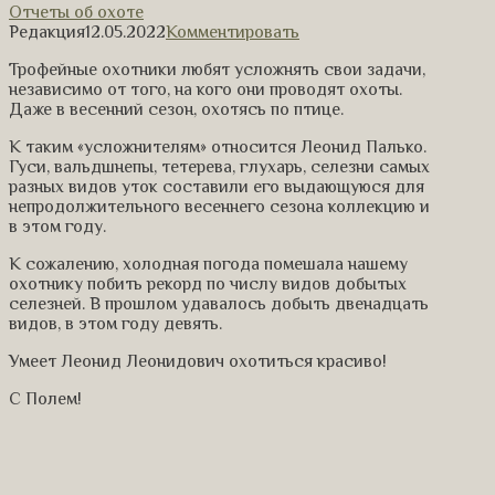
Отчеты об охоте
Редакция
12.05.2022
Комментировать
Трофейные охотники любят усложнять свои задачи,
независимо от того, на кого они проводят охоты.
Даже в весенний сезон, охотясь по птице.
К таким «усложнителям» относится Леонид Палько.
Гуси, вальдшнепы, тетерева, глухарь, селезни самых
разных видов уток составили его выдающуюся для
непродолжительного весеннего сезона коллекцию и
в этом году.
К сожалению, холодная погода помешала нашему
охотнику побить рекорд по числу видов добытых
селезней. В прошлом удавалось добыть двенадцать
видов, в этом году девять.
Умеет Леонид Леонидович охотиться красиво!
С Полем!