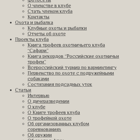
Фотосеты
О членстве в клубе
Стать членом клуба
Контакты
Охота и рыбалка
Клубные охоты и рыбалки
Отчеты об охоте
Проекты клуба
Книга трофеев охотничьего клуба
“Сафари”
Книга рекордов “Российские охотничьи
трофеи”
Всероссийский турнир по варминтингу
Первенство по охоте с подружейными
собаками
Состязания подсадных уток
Статьи
Интервью
О дичеразведении
О клубе
О Книге трофеев клуба
О трофейной охоте
Об организованных клубом
соревнованиях
Об оружии