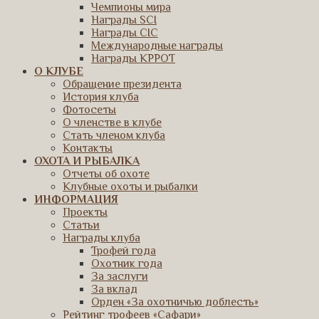
Чемпионы мира
Награды SCI
Награды CIC
Международные награды
Награды КРРОТ
О КЛУБЕ
Обращение президента
История клуба
Фотосеты
О членстве в клубе
Стать членом клуба
Контакты
ОХОТА И РЫБАЛКА
Отчеты об охоте
Клубные охоты и рыбалки
ИНФОРМАЦИЯ
Проекты
Статьи
Награды клуба
Трофей года
Охотник года
За заслуги
За вклад
Орден «За охотничью доблесть»
Рейтинг трофеев «Сафари»