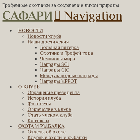
Трофейные охотники за сохранение дикой природы
САФАРИ
Navigation
НОВОСТИ
Новости клуба
Наши достижения
Большая пятерка
Охотник и Трофей года
Чемпионы мира
Награды SCI
Награды CIC
Международные награды
Награды КРРОТ
О КЛУБЕ
Обращение президента
История клуба
Фотосеты
О членстве в клубе
Стать членом клуба
Контакты
ОХОТА И РЫБАЛКА
Отчеты об охоте
Клубные охоты и рыбалки